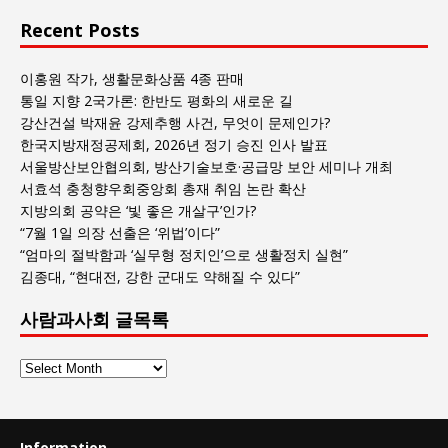
Recent Posts
이홍원 작가, 생활문화상품 4종 판매
통일 지향 2국가론: 한반도 평화의 새로운 길
강산건설 박재윤 강제추행 사건, 무엇이 문제인가?
한국지방재정공제회, 2026년 정기 승진 인사 발표
서울방산보안협의회, 방산기술보호·공급망 보안 세미나 개최
서효석 충청향우회중앙회 총재 취임 논란 확산
지방의회 공약은 ‘빛 좋은 개살구’인가?
“7월 1일 의장 선출은 ‘위법’이다”
“엄마의 절박함과 ‘실무형 정치인’으로 생활정치 실현”
김종대, “현대전, 강한 군대도 약해질 수 있다”
사람과사회 글목록
사
람
과
사
Information