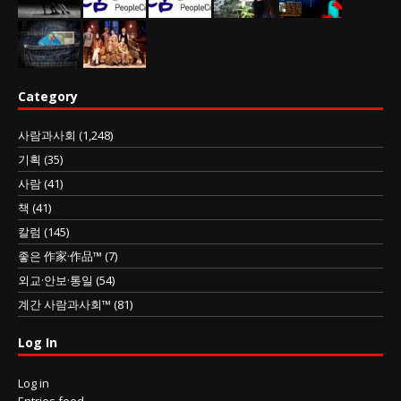
Category
사람과사회
(1,248)
기획
(35)
사람
(41)
책
(41)
칼럼
(145)
좋은 作家·作品™
(7)
외교·안보·통일
(54)
계간 사람과사회™
(81)
Log In
Log in
Entries feed