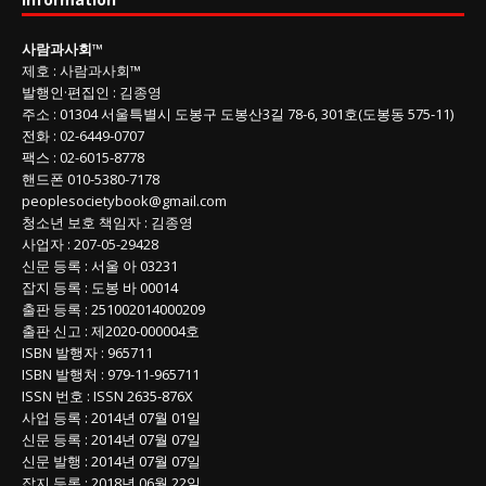
회
글
사람과사회
™
목
제호
:
사람과사회™
록
발행인
·
편집인
:
김종영
주소
: 01304
서울특별시 도봉구 도봉산3길
78-6, 301호(도봉동 575-11
)
전화
:
02-6449-0707
팩스 :
02-6015-8778
핸드폰
010-5380-7178
peoplesocietybook@gmail.com
청소년 보호 책임자
:
김종영
사업자
:
207-05-29428
신문 등록
: 서울 아 03231
잡지 등록
: 도봉 바 00014
출판 등록
: 251002014000209
출판 신고
: 제2020-000004호
ISBN
발행자 : 965711
ISBN
발행처 : 979-11-965711
ISSN
번호 :
ISSN
2635-876X
사업 등록
: 2014년 07월 01일
신문 등록
: 2014년 07월 07일
신문 발행
: 2014년 07월 07일
잡지 등록
: 2018년 06월 22일