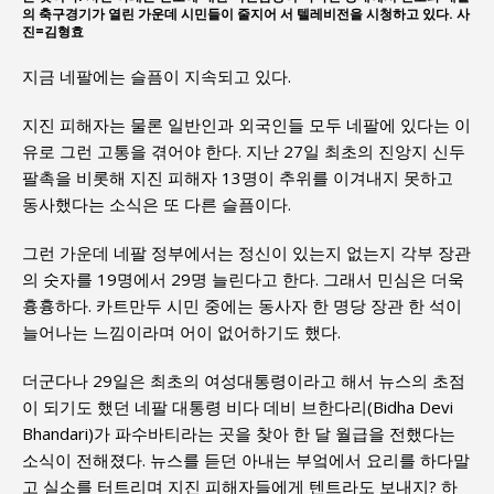
의 축구경기가 열린 가운데 시민들이 줄지어 서 텔레비전을 시청하고 있다. 사
진=김형효
지금 네팔에는 슬픔이 지속되고 있다.
지진 피해자는 물론 일반인과 외국인들 모두 네팔에 있다는 이
유로 그런 고통을 겪어야 한다. 지난 27일 최초의 진앙지 신두
팔촉을 비롯해 지진 피해자 13명이 추위를 이겨내지 못하고
동사했다는 소식은 또 다른 슬픔이다.
그런 가운데 네팔 정부에서는 정신이 있는지 없는지 각부 장관
의 숫자를 19명에서 29명 늘린다고 한다. 그래서 민심은 더욱
흉흉하다. 카트만두 시민 중에는 동사자 한 명당 장관 한 석이
늘어나는 느낌이라며 어이 없어하기도 했다.
더군다나 29일은 최초의 여성대통령이라고 해서 뉴스의 초점
이 되기도 했던 네팔 대통령 비다 데비 브한다리(Bidha Devi
Bhandari)가 파수바티라는 곳을 찾아 한 달 월급을 전했다는
소식이 전해졌다. 뉴스를 듣던 아내는 부엌에서 요리를 하다말
고 실소를 터트리며 지진 피해자들에게 텐트라도 보내지? 하