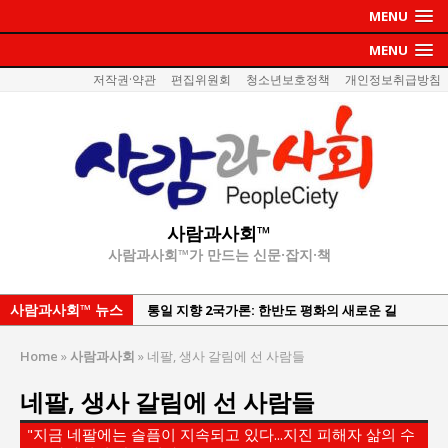
MENU
MENU
저작권·약관
편집위원회
청소년보호정책
개인정보취급방침
사람과사회™
사람과사회™가 만드는 신문·잡지·책
사람과사회™ 뉴스
강산건설 박재윤 강제추행 사건, 무엇이 문제인가?
한국지방재정공제회, 2026년 정기 승진 인사 발표
Home
»
사람과사회
»
네팔, 생사 갈림에 선 사람들
서울방산보안협의회, 방산기술보호·공급망 보안
네팔, 생사 갈림에 선 사람들
세미나 개최
서효석 충청향우회중앙회 총재 취임 논란 확산
"지금 네팔에는 슬픔이 지속되고 있다...지진 피해자 삶의 수