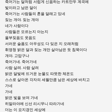
죽어가는 달처럼 서럽게 신음하는 카트만두 계곡에
빛이라고 남은 달이
죽어가는 사람들의 혼을 달래고 있네
짖는 개야. 짖는 개야
네가 사람이다
사람들은 모르는지 아는지
울부짖음도 웃음도
서러운 슬픔도 아우성도 다 잊은 지 오래처럼
휘영청 밝은 달과 짖는 개만 살아남은 듯 침묵이다
개야. 고맙구나
죽어가네. 죽어가네
사람 살려. 사람 살려
밝은 달빛에 뜨거운 눈물도 따뜻한 체온도
스스로 살아온 각자의 세월만큼 남은 세상에 바치고
가네
가네
밝은 빛을 보며 가네
히말라야에 신선 리시무니 따라가네
더는 이 요지경인 세상에