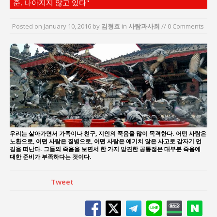
준, 나아지지 않고 있다"
지방의회 공약은 ‘빛 좋은 개살구’인가?
“7월 1일 의장 선출은 ‘위법’이다”
Posted on
January 10, 2016
by
김형효
in
사람과사회
// 0 Comments
“엄마의 절박함과 ‘실무형 정치인’으로 생활정치 실
현”
김종대, “현대전, 강한 군대도 약해질 수 있다”
이홍원 작가, 생활문화상품 4종 판매
통일 지향 2국가론: 한반도 평화의 새로운 길
우리는 살아가면서 가족이나 친구, 지인의 죽음을 많이 목격한다. 어떤 사람은
노환으로, 어떤 사람은 질병으로, 어떤 사람은 예기치 않은 사고로 갑자기 먼
길을 떠난다. 그들의 죽음을 보면서 한 가지 발견한 공통점은 대부분 죽음에
대한 준비가 부족하다는 것이다.
Tweet