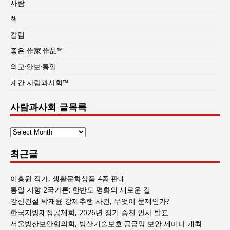
사람
책
칼럼
좋은 作家·作品™
외교·안보·통일
계간 사람과사회™
사람과사회 글목록
사
람
최근글
과
사
회
이홍원 작가, 생활문화상품 4종 판매
글
통일 지향 2국가론: 한반도 평화의 새로운 길
목
강산건설 박재윤 강제추행 사건, 무엇이 문제인가?
록
한국지방재정공제회, 2026년 정기 승진 인사 발표
서울방산보안협의회, 방산기술보호·공급망 보안 세미나 개최