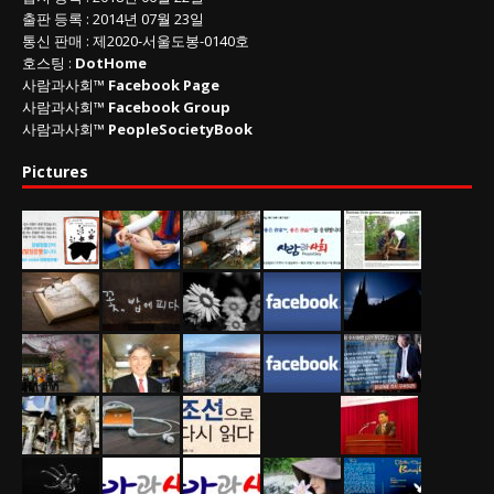
출판 등록
: 2014년 07월 23일
통신 판매
:
제
2020-
서울도봉
-0140
호
호스팅 :
DotHome
사람과사회™
Facebook Page
사람과사회™
Facebook Group
사람과사회™
PeopleSocietyBook
Pictures