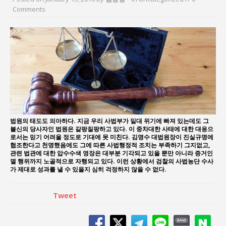
Comments
“7월 1일 의장 선출은 ‘위법’이다”
“엄마의 절박함과 ‘실무형 정치인’으로 생활정치 실
현”
김종대, “현대전, 강한 군대도 약해질 수 있다”
이홍원 작가, 생활문화상품 4종 판매
통일 지향 2국가론: 한반도 평화의 새로운 길
법원의 태도도 의아하다. 지금 우리 사법부가 일대 위기에 빠져 있는데도 그
불신의 당사자인 법원은 갈팡질팡하고 있다. 이 중차대한 사태에 대한 대응으
로서는 믿기 어려울 정도로 기대에 못 미친다. 김명수 대법원장이 진실규명에
협조한다고 천명했음에도 그에 따른 사법행정적 조치는 부족하기 그지없고,
관련 법관에 대한 압수수색 영장은 대부분 기각되고 있을 뿐만 아니라 증거인
멸 행위까지 노골적으로 자행되고 있다. 이런 상황에서 검찰의 사법농단 수사
가 제대로 성과를 낼 수 있을지 심히 걱정하지 않을 수 없다.
Tweet