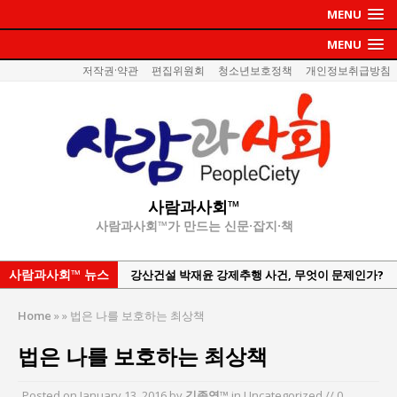
MENU
MENU
저작권·약관
편집위원회
청소년보호정책
개인정보취급방침
사람과사회™
사람과사회™가 만드는 신문·잡지·책
강산건설 박재윤 강제추행 사건, 무엇이 문제인가?
사람과사회™ 뉴스
한국지방재정공제회, 2026년 정기 승진 인사 발표
서울방산보안협의회, 방산기술보호·공급망 보안
Home
»
»
법은 나를 보호하는 최상책
세미나 개최
법은 나를 보호하는 최상책
서효석 충청향우회중앙회 총재 취임 논란 확산
지방의회 공약은 ‘빛 좋은 개살구’인가?
Posted on
January 13, 2016
by
김종영™
in Uncategorized // 0