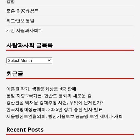
칼럼
좋은 作家·作品™
외교·안보·통일
계간 사람과사회™
사람과사회 글목록
사
람
최근글
과
사
회
이홍원 작가, 생활문화상품 4종 판매
글
통일 지향 2국가론: 한반도 평화의 새로운 길
목
강산건설 박재윤 강제추행 사건, 무엇이 문제인가?
록
한국지방재정공제회, 2026년 정기 승진 인사 발표
서울방산보안협의회, 방산기술보호·공급망 보안 세미나 개최
Recent Posts