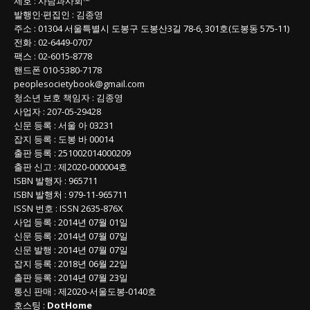
제호
:
사람과사회™
록
발행인
·
편집인
:
김종영
주소
: 01304
서울특별시 도봉구 도봉산3길
78-6, 301호(도봉동 575-11
)
전화
:
02-6449-0707
팩스 :
02-6015-8778
핸드폰
010-5380-7178
peoplesocietybook@gmail.com
청소년 보호 책임자
:
김종영
사업자
:
207-05-29428
신문 등록
: 서울 아 03231
잡지 등록
: 도봉 바 00014
출판 등록
: 251002014000209
출판 신고
: 제2020-000004호
ISBN
발행자 : 965711
ISBN
발행처 : 979-11-965711
ISSN
번호 :
ISSN
2635-876X
사업 등록
: 2014년 07월 01일
신문 등록
: 2014년 07월 07일
신문 발행
: 2014년 07월 07일
잡지 등록
: 2018년 06월 22일
출판 등록
: 2014년 07월 23일
통신 판매
:
제
2020-
서울도봉
-0140
호
호스팅 :
DotHome