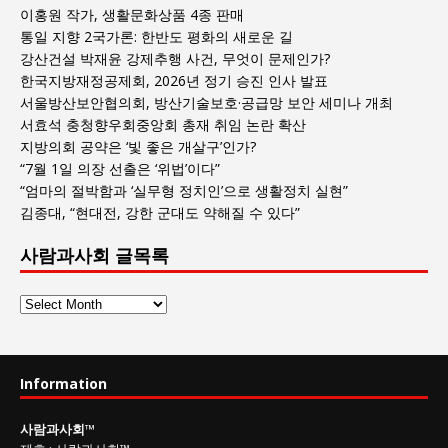
이홍원 작가, 생활문화상품 4종 판매
통일 지향 2국가론: 한반도 평화의 새로운 길
강산건설 박재윤 강제추행 사건, 무엇이 문제인가?
한국지방재정공제회, 2026년 정기 승진 인사 발표
서울방산보안협의회, 방산기술보호·공급망 보안 세미나 개최
서효석 충청향우회중앙회 총재 취임 논란 확산
지방의회 공약은 ‘빛 좋은 개살구’인가?
“7월 1일 의장 선출은 ‘위법’이다”
“엄마의 절박함과 ‘실무형 정치인’으로 생활정치 실현”
김종대, “현대전, 강한 군대도 약해질 수 있다”
사람과사회 글목록
사
람
과
사
Information
회
글
사람과사회
™
목