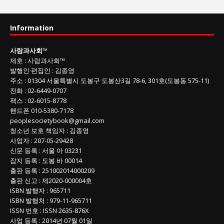
과
사
Information
회
글
사람과사회
™
목
제호
:
사람과사회™
록
발행인
·
편집인
:
김종영
주소
: 01304
서울특별시 도봉구 도봉산3길
78-6, 301호(도봉동 575-11
)
전화
:
02-6449-0707
팩스 :
02-6015-8778
핸드폰
010-5380-7178
peoplesocietybook@gmail.com
청소년 보호 책임자
:
김종영
사업자
:
207-05-29428
신문 등록
: 서울 아 03231
잡지 등록
: 도봉 바 00014
출판 등록
: 251002014000209
출판 신고
: 제2020-000004호
ISBN
발행자 : 965711
ISBN
발행처 : 979-11-965711
ISSN
번호 :
ISSN
2635-876X
사업 등록
: 2014년 07월 01일