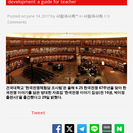
development: a guide for teacher
지방의회 공약은 ‘빛 좋은 개살구’인가?
“7월 1일 의장 선출은 ‘위법’이다”
Posted on
June 14, 2017
by
사람과사회™
in
사람과사회
// 0
창동 다우아트리체 ‘3년의 멈춤’…채권자들이 강산
Comments
건설로 간 이유는?
창동 다우아트리체 채권자들, “정상 분양 막혀 피
해 장기화”…강산건설 규탄 집회
이홍원 작가, 생활문화상품 4종 판매
통일 지향 2국가론: 한반도 평화의 새로운 길
건국대학교 ‘한국전쟁체험담 조사팀’은 올해 6.25 한국전쟁 67주년을 맞아 한
국전쟁 이야기를 담은 방대한 자료집 ‘한국전쟁 이야기 집성(전 10권, 박이정
출판사)’을 출간했다고 29일 밝혔다.
Tweet