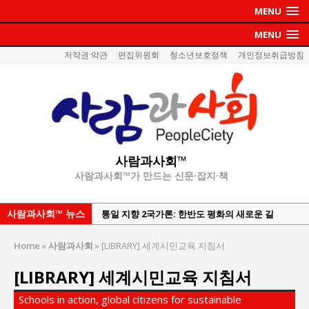
MENU
MENU
저작권·약관
편집위원회
청소년보호정책
개인정보취급방침
사람과사회™
사람과사회™가 만드는 신문·잡지·책
사람과사회™ 뉴스
강산건설 박재윤 강제추행 사건, 무엇이 문제인가?
한국지방재정공제회, 2026년 정기 승진 인사 발표
Home
»
사람과사회
»
[LIBRARY] 세계시민교육 지침서
서울방산보안협의회, 방산기술보호·공급망 보안
[LIBRARY] 세계시민교육 지침서
세미나 개최
서효석 충청향우회중앙회 총재 취임 논란 확산
Schools in action, global citizens for sustainable