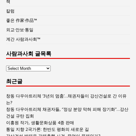
책
칼럼
좋은 作家·作品™
외교·안보·통일
계간 사람과사회™
사람과사회 글목록
사
람
최근글
과
사
회
창동 다우아트리체 ‘3년의 멈춤’…채권자들이 강산건설로 간 이유
글
는?
목
창동 다우아트리체 채권자들, “정상 분양 막혀 피해 장기화”…강산
록
건설 규탄 집회
이홍원 작가, 생활문화상품 4종 판매
통일 지향 2국가론: 한반도 평화의 새로운 길
강산건설 박재윤 강제추행 사건, 무엇이 문제인가?