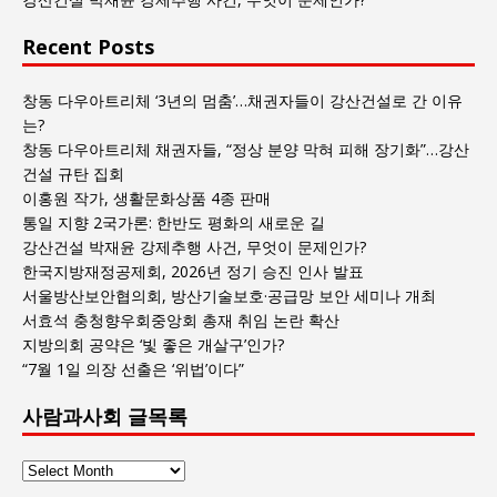
Recent Posts
창동 다우아트리체 ‘3년의 멈춤’…채권자들이 강산건설로 간 이유
는?
창동 다우아트리체 채권자들, “정상 분양 막혀 피해 장기화”…강산
건설 규탄 집회
이홍원 작가, 생활문화상품 4종 판매
통일 지향 2국가론: 한반도 평화의 새로운 길
강산건설 박재윤 강제추행 사건, 무엇이 문제인가?
한국지방재정공제회, 2026년 정기 승진 인사 발표
서울방산보안협의회, 방산기술보호·공급망 보안 세미나 개최
서효석 충청향우회중앙회 총재 취임 논란 확산
지방의회 공약은 ‘빛 좋은 개살구’인가?
“7월 1일 의장 선출은 ‘위법’이다”
사람과사회 글목록
사
람