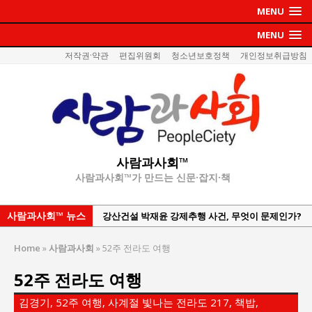
MENU
MENU
저작권·약관
편집위원회
청소년보호정책
개인정보취급방침
사람과사회™
사람과사회™가 만드는 신문·잡지·책
사람과사회™ 뉴스
강산건설 박재윤 강제추행 사건, 무엇이 문제인가?
한국지방재정공제회, 2026년 정기 승진 인사 발표
Home
»
사람과사회
»
52주 전라도 여행
서울방산보안협의회, 방산기술보호·공급망 보안
52주 전라도 여행
세미나 개최
서효석 충청향우회중앙회 총재 취임 논란 확산
김경기, 52주 여행, 사계절 빛나는 전라도 217, 책밥,