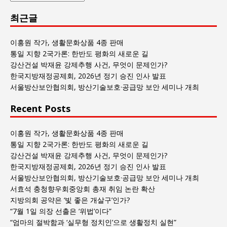
람
최근글
과
사
회
이홍원 작가, 생활문화상품 4종 판매
글
통일 지향 2국가론: 한반도 평화의 새로운 길
목
강산건설 박재윤 강제추행 사건, 무엇이 문제인가?
록
한국지방재정공제회, 2026년 정기 승진 인사 발표
서울방산보안협의회, 방산기술보호·공급망 보안 세미나 개최
Recent Posts
이홍원 작가, 생활문화상품 4종 판매
통일 지향 2국가론: 한반도 평화의 새로운 길
강산건설 박재윤 강제추행 사건, 무엇이 문제인가?
한국지방재정공제회, 2026년 정기 승진 인사 발표
서울방산보안협의회, 방산기술보호·공급망 보안 세미나 개최
서효석 충청향우회중앙회 총재 취임 논란 확산
지방의회 공약은 ‘빛 좋은 개살구’인가?
“7월 1일 의장 선출은 ‘위법’이다”
“엄마의 절박함과 ‘실무형 정치인’으로 생활정치 실현”