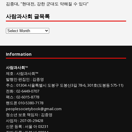
김종대, “현대전, 강한 군대도 약해질 수 있다”
사람과사회 글목록
사
람
과
사
Information
회
글
사람과사회
™
목
제호
:
사람과사회™
록
발행인
·
편집인
:
김종영
주소
: 01304
서울특별시 도봉구 도봉산3길
78-6, 301호(도봉동 575-11
)
전화
:
02-6449-0707
팩스 :
02-6015-8778
핸드폰
010-5380-7178
peoplesocietybook@gmail.com
청소년 보호 책임자
:
김종영
사업자
:
207-05-29428
신문 등록
: 서울 아 03231