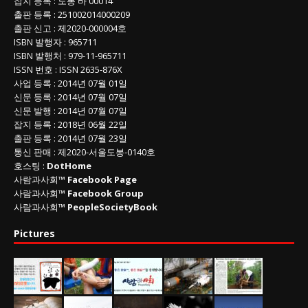
잡지 등록
: 도봉 바 00014
출판 등록
: 251002014000209
출판 신고
: 제2020-000004호
ISBN
발행자 : 965711
ISBN
발행처 : 979-11-965711
ISSN
번호 :
ISSN
2635-876X
사업 등록
: 2014년 07월 01일
신문 등록
: 2014년 07월 07일
신문 발행
: 2014년 07월 07일
잡지 등록
: 2018년 06월 22일
출판 등록
: 2014년 07월 23일
통신 판매
:
제
2020-
서울도봉
-0140
호
호스팅 :
DotHome
사람과사회™
Facebook Page
사람과사회™
Facebook Group
사람과사회™
PeopleSocietyBook
Pictures