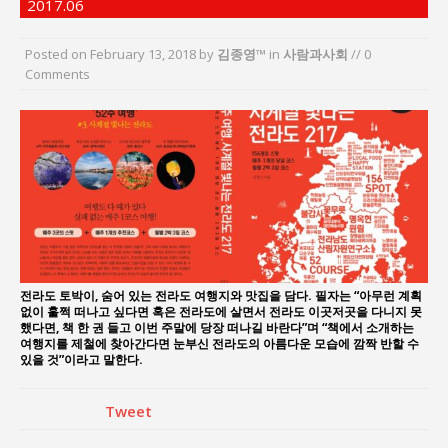
2017.06
지방의회 공약은 ‘빛 좋은 개살구’인가?
“7월 1일 의장 선출은 ‘위법’이다”
Posted on
February 13, 2018
by
김종영™
in
사람과사회
// 0
“엄마의 절박함과 ‘실무형 정치인’으로 생활정치 실
Comments
현”
김종대, “현대전, 강한 군대도 약해질 수 있다”
이홍원 작가, 생활문화상품 4종 판매
통일 지향 2국가론: 한반도 평화의 새로운 길
전라도 토박이, 숨어 있는 전라도 여행지와 맛집을 담다. 필자는 “아무런 계획
없이 훌쩍 떠나고 싶다면 혹은 전라도에 살면서 전라도 이곳저곳을 다니지 못
했다면, 책 한 권 들고 이번 주말에 당장 떠나길 바란다”며 “책에서 소개하는
여행지를 제철에 찾아간다면 눈부신 전라도의 아름다운 모습에 깜짝 반할 수
있을 것”이라고 말한다.
Tweet