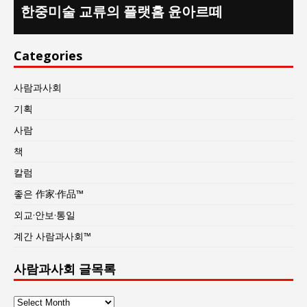
한중미술 교류의 플랫홈 윤아르떼
Categories
사람과사회
기획
사람
책
칼럼
좋은 作家·作品™
외교·안보·통일
계간 사람과사회™
사람과사회 글목록
사