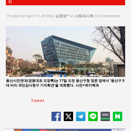
최
지방의회 공약은 ‘빛 좋은 개살구’인가?
“7월 1일 의장 선출은 ‘위법’이다”
Posted on
April 17, 2018
by
김종영™
in
사람과사회
// 0 Comments
“엄마의 절박함과 ‘실무형 정치인’으로 생활정치 실
현”
김종대, “현대전, 강한 군대도 약해질 수 있다”
이홍원 작가, 생활문화상품 4종 판매
통일 지향 2국가론: 한반도 평화의 새로운 길
용산시민연대(공동대표 오장록)는 17일 오전 용산구청 정문 앞에서 ‘용산구 5
대 비리 국민감사청구 기자회견’을 개최했다. 사진=위키백과
Tweet