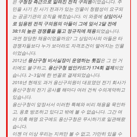
은
구청장 측근으로 알려진 전직 구의원
이었습니다. 주
민을 사기 친 사기 전과가 있는 인물이 청렴성이 요구되
는 공공기관의 요직을 꿰찼습니다. 이 와중에
상임이사
로 임용된 전직 구의원의 아들이 그에 앞서 2달 전에
38:1의 높은 경쟁률을 뚫고 정규직에 채용
되었습니다.
과연 정당한 채용이었을까요? 그 상임이사의 아들은 타
경쟁자들보다 누가 보더라도 자격조건이 떨어지는 인물
이었습니다.
2012년
용산구청 비서실장이 운영하는 횟집
은 그 먼 거
리에도 불구하고,
용산구청 법인카드가 174회 결제
되었
습니다. 2~3일에 한 번꼴로 결제되었습니다.
2018년 현재도 과거 용산구의원이 대표였던 전기 회사가
용산구청의 전기 공사를 해마다 여러 건씩 수의계약하고
있습니다.
용산구청이 앞장서서 이러한 특혜와 비리 채용을 묵인하
고, 옹호 방조하고 있다고 밖에 볼 수 없습니다. 그간 여
러 의혹 해명 요구에도 용산구청은 무시하기로 일관해왔
습니다.
이젠 더 이상 우리는 지켜만 볼 수 없고, 가만히 있을 수