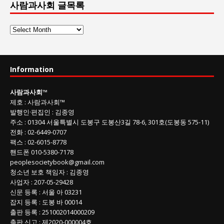
사람과사회 글목록
사
람
과
사
Information
회
글
사람과사회
™
목
제호
:
사람과사회™
록
발행인
·
편집인
:
김종영
주소
: 01304
서울특별시 도봉구 도봉산3길
78-6, 301호(도봉동 575-11
)
전화
:
02-6449-0707
팩스 :
02-6015-8778
핸드폰
010-5380-7178
peoplesocietybook@gmail.com
청소년 보호 책임자
:
김종영
사업자
:
207-05-29428
신문 등록
: 서울 아 03231
잡지 등록
: 도봉 바 00014
출판 등록
: 251002014000209
출판 신고
: 제2020-000004호