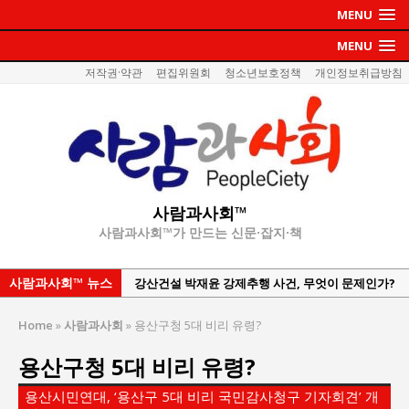
MENU
MENU
저작권·약관
편집위원회
청소년보호정책
개인정보취급방침
사람과사회™
사람과사회™가 만드는 신문·잡지·책
사람과사회™ 뉴스
강산건설 박재윤 강제추행 사건, 무엇이 문제인가?
한국지방재정공제회, 2026년 정기 승진 인사 발표
Home
»
사람과사회
»
용산구청 5대 비리 유령?
서울방산보안협의회, 방산기술보호·공급망 보안
용산구청 5대 비리 유령?
세미나 개최
서효석 충청향우회중앙회 총재 취임 논란 확산
용산시민연대, ‘용산구 5대 비리 국민감사청구 기자회견’ 개