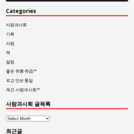
Categories
사람과사회
기획
사람
책
칼럼
좋은 作家·作品™
외교·안보·통일
계간 사람과사회™
사람과사회 글목록
사
람
최근글
과