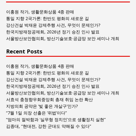
사
회
이홍원 작가, 생활문화상품 4종 판매
글
통일 지향 2국가론: 한반도 평화의 새로운 길
목
강산건설 박재윤 강제추행 사건, 무엇이 문제인가?
록
한국지방재정공제회, 2026년 정기 승진 인사 발표
서울방산보안협의회, 방산기술보호·공급망 보안 세미나 개최
Recent Posts
이홍원 작가, 생활문화상품 4종 판매
통일 지향 2국가론: 한반도 평화의 새로운 길
강산건설 박재윤 강제추행 사건, 무엇이 문제인가?
한국지방재정공제회, 2026년 정기 승진 인사 발표
서울방산보안협의회, 방산기술보호·공급망 보안 세미나 개최
서효석 충청향우회중앙회 총재 취임 논란 확산
지방의회 공약은 ‘빛 좋은 개살구’인가?
“7월 1일 의장 선출은 ‘위법’이다”
“엄마의 절박함과 ‘실무형 정치인’으로 생활정치 실현”
김종대, “현대전, 강한 군대도 약해질 수 있다”