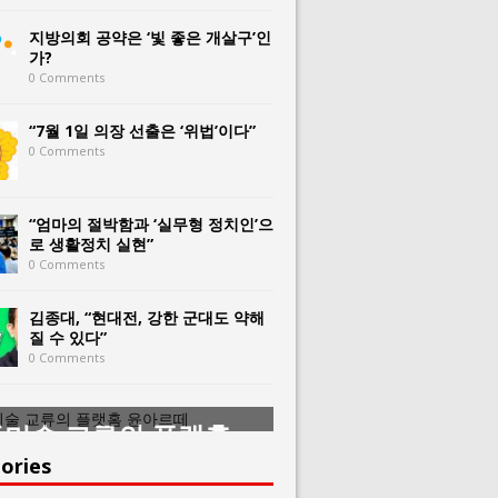
지방의회 공약은 ‘빛 좋은 개살구’인
가?
0 Comments
“7월 1일 의장 선출은 ‘위법’이다”
0 Comments
“엄마의 절박함과 ‘실무형 정치인’으
로 생활정치 실현”
0 Comments
김종대, “현대전, 강한 군대도 약해
질 수 있다”
0 Comments
미술 교류의 플랫홈
한중미술 교류의 
아르떼
윤아르떼
ories