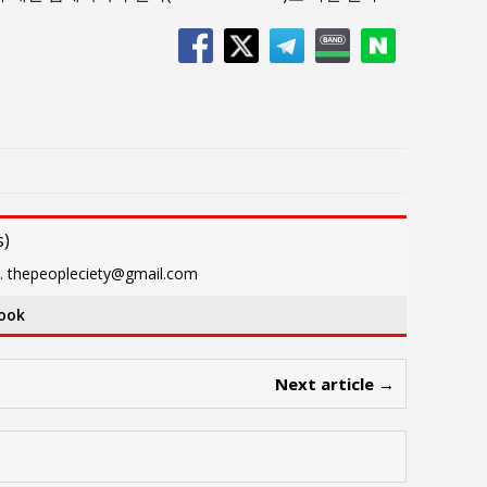
s
)
eopleciety@gmail.com
ook
Next article →