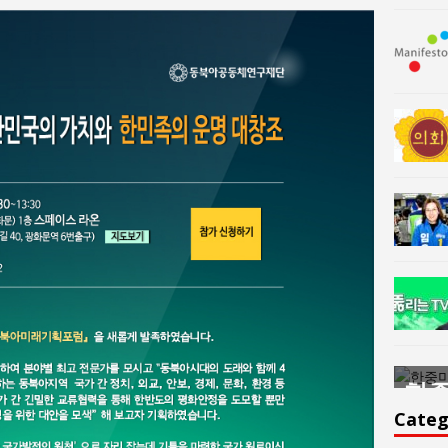
한중미술 교류의 플랫홈
한중
윤아르떼
윤
Categ