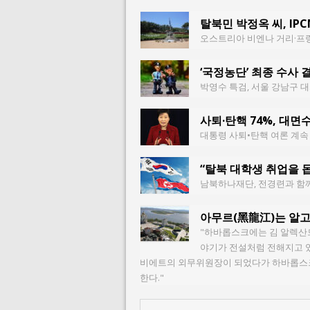
탈북민 박정옥 씨, IP
오스트리아 비엔나 거리·프
‘국정농단’ 최종 수사 
박영수 특검, 서울 강남구 대
사퇴·탄핵 74%, 대면수
대통령 사퇴•탄핵 여론 계속 
“탈북 대학생 취업을 
남북하나재단, 전경련과 함께 
아무르(黑龍江)는 알고
"하바롭스크에는 김 알렉산드라 스
야기가 전설처럼 전해지고 있
비에트의 외무위원장이 되었다가 하바롭스크
한다."