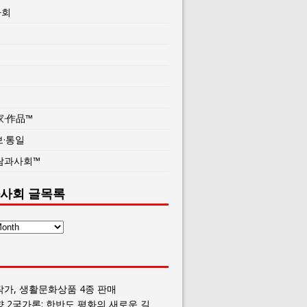
사회
家·作品™
보·통일
람과사회™
사회 글목록
작가, 생활문화상품 4종 판매
향 2국가론: 한반도 평화의 새로운 길