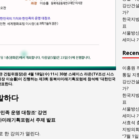
목
강산건설
록
가?
한국지방
표
서울방산
세미나 
Recen
이홍원 
립위원장)은 4월 18일(수) 11시 30분 스페이스 라온(TV조선 시스
통일 지
장 이승률)이 진행하는 제3회 동북아미래기획포럼에 참석해 ‘대한민국
강산건설
발표한다.
가?
한국지방
말하다
표
서울방산
한민족 운명 대창조’ 강연
세미나 
아미래기획포럼서 주제 발표
서효석 
지방의회 
로 한 강의가 열린다.
“7월 1