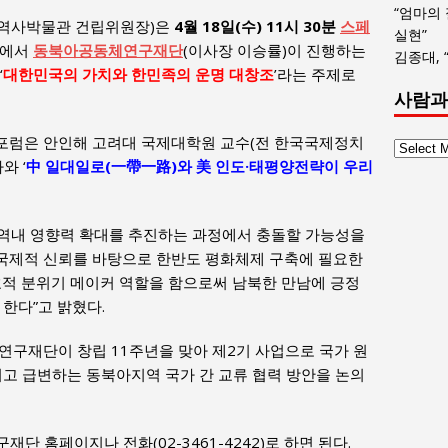
“엄마의
역사박물관 건립위원장)은
4월 18일(수) 11시 30분
스페
실현”
)에서
동북아공동체연구재단
(이사장 이승률)이 진행하는
김종대, 
‘
대한민국의 가치와 한민족의 운명 대창조
’라는 주제로
사람과
포럼은 안인해 고려대 국제대학원 교수(전 한국국제정치
사
와 ‘
中 일대일로(一帶一路)와 美 인도·태평양전략이 우리
람
과
사
에 역내 영향력 확대를 추진하는 과정에서 충돌할 가능성을
회
글
 국제적 신뢰를 바탕으로 한반도 평화체제 구축에 필요한
목
호적 분위기 메이커 역할을 함으로써 남북한 만남에 긍정
록
한다”고 밝혔다.
재단이 창립 11주년을 맞아 제2기 사업으로 국가 원
시고 급변하는 동북아지역 국가 간 교류 협력 방안을 논의
단 홈페이지나 전화(02-3461-4242)로 하면 된다.