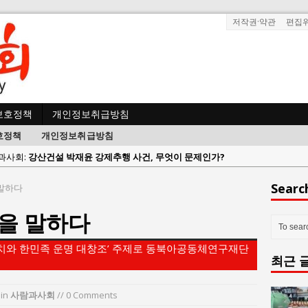
저작권·약관
편집
보호정책
개인정보취급방침
호정책
개인정보취급방침
사람과사회:
강산건설 박재윤 강제추행 사건, 무엇이 문제인가?
한국지방재정공제회, 2026년 정기 승진 인사 발표
Searc
말하다
람과사회:
서울방산보안협의회, 방산기술보호·공급망 보안 세미나 개최
을 말하다
 사람과사회:
서효석 충청향우회중앙회 총재 취임 논란 확산
사람과사회:
지방의회 공약은 ‘빛 좋은 개살구’인가?
가치와 한민족 운명 대창조’ 주제로 동북아공동체연구재단
최근 
사람과사회:
“7월 1일 의장 선출은 ‘위법’이다”
 사람과사회:
“엄마의 절박함과 ‘실무형 정치인’으로 생활정치 실현”
in
사람과사회
// 0 Comments
 사람과사회:
김종대, “현대전, 강한 군대도 약해질 수 있다”