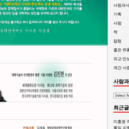
사람과
기획
사람
책
칼럼
좋은 作
외교·안
계간 사
사람과
사
람
최근글
과
사
회
이홍원 
글
통일 지