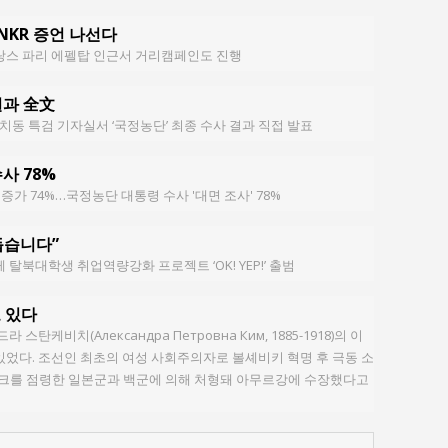
CNKR 증언 나선다
랑스 파리 에펠탑 인근서 거리캠페인도 진행
결과 全文
치동 특검 기자실서 ‘국정농단’ 최종 수사 결과 직접 발표
사 78%
증가 74%…국정농단 대통령 수사 '대면 조사' 78%
돕습니다”
탈북대학생 취업역량강화 프로젝트 ‘OK! YEP!’ 출범
 있다
탄케비치(Александра Петровна Ким, 1885-1918)의 이
었다. 조선인 최초의 여성 사회주의자로 볼셰비키 혁명 후 극동 소
를 점령한 일본군과 백군에 의해 처형돼 아무르강에 수장했다고