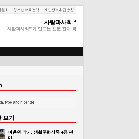
위원회
청소년보호정책
개인정보취급방침
사람과사회™
사람과사회™가 만드는 신문·잡지·책
h
글 보기
이홍원 작가, 생활문화상품 4종 판
매