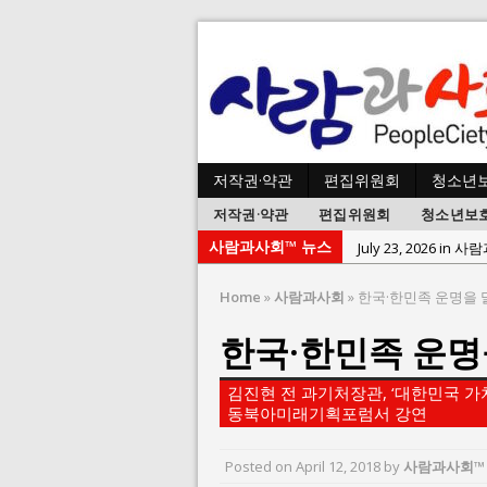
저작권·약관
편집위원회
청소년
저작권·약관
편집위원회
청소년보
사람과사회™ 뉴스
July 23, 2026 in 
July 2, 2026 in 사람:
Home
»
사람과사회
»
한국·한민족 운명을 
July 1, 2026 in 사
한국·한민족 운명
June 22, 2026 in
June 8, 2026 in 
김진현 전 과기처장관, ‘대한민국 
June 2, 2026 in 
동북아미래기획포럼서 강연
May 27, 2026 in
Posted on
April 12, 2018
by
사람과사회™
May 23, 2026 in