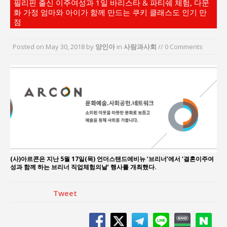
필리핀 출신 이주여성과 1일 바리스타 & 파티쉐 체험, 다문
서효석 충청향우회중앙회 총재 취임 논란 확산
화 가정 엄마와 아이가 함께 만드는 쿠키 클래스도 인기 만
지방의회 공약은 ‘빛 좋은 개살구’인가?
점
“7월 1일 의장 선출은 ‘위법’이다”
Posted on
May 30, 2018
by
양인아
in
사람과사회
// 0 Comments
창동 다우아트리체 ‘3년의 멈춤’…채권자들이 강산
건설로 간 이유는?
창동 다우아트리체 채권자들, “정상 분양 막혀 피
해 장기화”…강산건설 규탄 집회
이홍원 작가, 생활문화상품 4종 판매
(사)아르콘은 지난 5월 17일(목) 언더스탠드에비뉴 ‘브리너’에서 ‘결혼이주여
성과 함께 하는 브리너 직업체험의날’ 행사를 개최했다.
Tweet