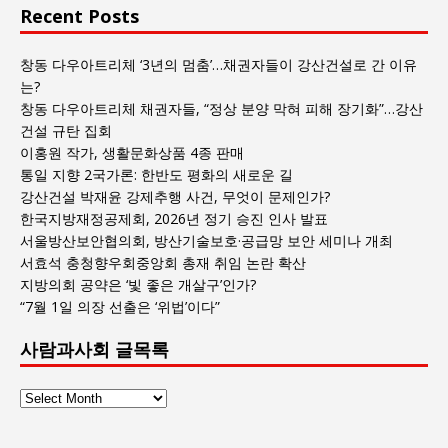
Recent Posts
창동 다우아트리체 ‘3년의 멈춤’…채권자들이 강산건설로 간 이유
는?
창동 다우아트리체 채권자들, “정상 분양 막혀 피해 장기화”…강산
건설 규탄 집회
이홍원 작가, 생활문화상품 4종 판매
통일 지향 2국가론: 한반도 평화의 새로운 길
강산건설 박재윤 강제추행 사건, 무엇이 문제인가?
한국지방재정공제회, 2026년 정기 승진 인사 발표
서울방산보안협의회, 방산기술보호·공급망 보안 세미나 개최
서효석 충청향우회중앙회 총재 취임 논란 확산
지방의회 공약은 ‘빛 좋은 개살구’인가?
“7월 1일 의장 선출은 ‘위법’이다”
사람과사회 글목록
사
람
과