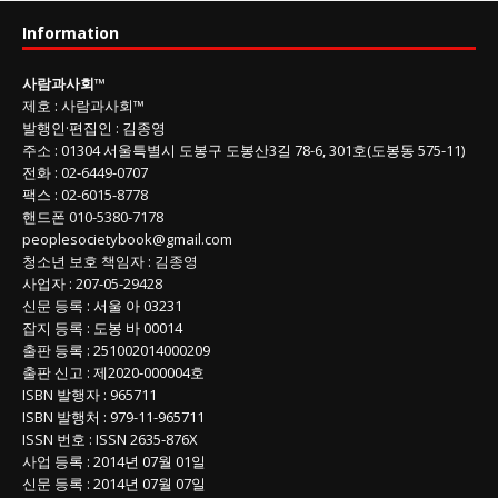
사
Information
회
글
사람과사회
™
목
제호
:
사람과사회™
록
발행인
·
편집인
:
김종영
주소
: 01304
서울특별시 도봉구 도봉산3길
78-6, 301호(도봉동 575-11
)
전화
:
02-6449-0707
팩스 :
02-6015-8778
핸드폰
010-5380-7178
peoplesocietybook@gmail.com
청소년 보호 책임자
:
김종영
사업자
:
207-05-29428
신문 등록
: 서울 아 03231
잡지 등록
: 도봉 바 00014
출판 등록
: 251002014000209
출판 신고
: 제2020-000004호
ISBN
발행자 : 965711
ISBN
발행처 : 979-11-965711
ISSN
번호 :
ISSN
2635-876X
사업 등록
: 2014년 07월 01일
신문 등록
: 2014년 07월 07일