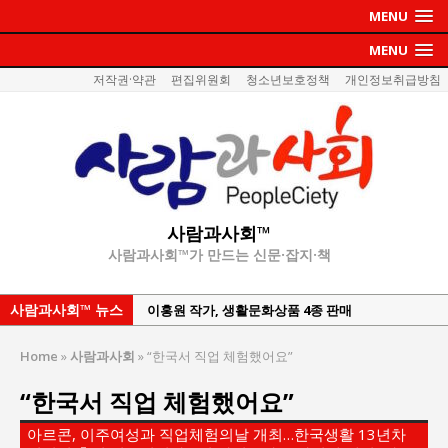
MENU
MENU
저작권·약관
편집위원회
청소년보호정책
개인정보취급방침
사람과사회™
사람과사회™가 만드는 신문·잡지·책
사람과사회™ 뉴스
통일 지향 2국가론: 한반도 평화의 새로운 길
강산건설 박재윤 강제추행 사건, 무엇이 문제인가?
Home
»
사람과사회
»
“한국서 직업 체험했어요”
한국지방재정공제회, 2026년 정기 승진 인사 발표
“한국서 직업 체험했어요”
서울방산보안협의회, 방산기술보호·공급망 보안
세미나 개최
아르콘, 이주여성과 직업체험의날 개최…한국생활 13년차