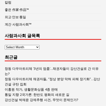
칼럼
좋은 作家·作品™
외교·안보·통일
계간 사람과사회™
사람과사회 글목록
사
람
최근글
과
사
회
창동 다우아트리체 ‘3년의 멈춤’…채권자들이 강산건설로 간 이유
글
는?
목
창동 다우아트리체 채권자들, “정상 분양 막혀 피해 장기화”…강산
록
건설 규탄 집회
이홍원 작가, 생활문화상품 4종 판매
통일 지향 2국가론: 한반도 평화의 새로운 길
강산건설 박재윤 강제추행 사건, 무엇이 문제인가?