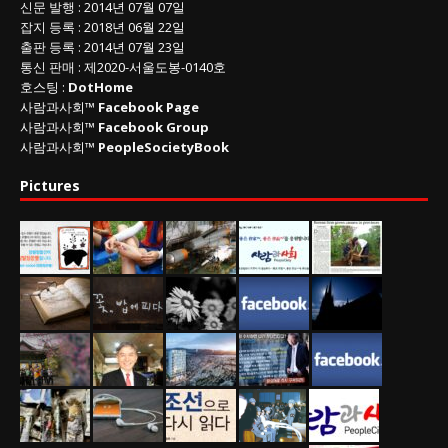
신문 발행
: 2014년 07월 07일
잡지 등록
: 2018년 06월 22일
출판 등록
: 2014년 07월 23일
통신 판매
:
제
2020-
서울도봉
-0140
호
호스팅 :
DotHome
사람과사회™
Facebook Page
사람과사회™
Facebook Group
사람과사회™
PeopleSocietyBook
Pictures