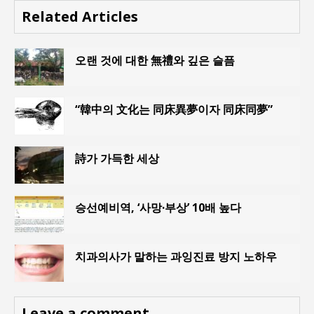
Related Articles
오랜 것에 대한 無禮와 깊은 슬픔
“韓中의 文化는 同床異夢이자 同床同夢”
詩가 가득한 세상
승선예비역, ‘사망·부상’ 10배 높다
치과의사가 말하는 과잉진료 방지 노하우
Leave a comment