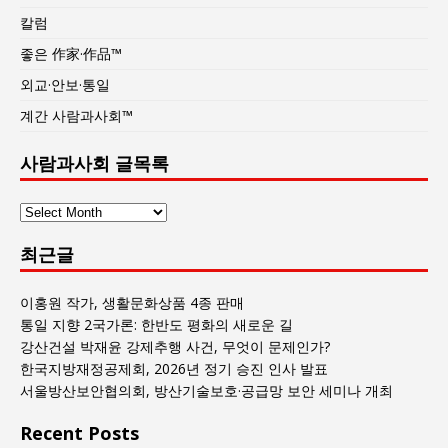
칼럼
좋은 作家·作品™
외교·안보·통일
계간 사람과사회™
사람과사회 글목록
사
람
최근글
과
사
회
이홍원 작가, 생활문화상품 4종 판매
글
통일 지향 2국가론: 한반도 평화의 새로운 길
목
강산건설 박재윤 강제추행 사건, 무엇이 문제인가?
록
한국지방재정공제회, 2026년 정기 승진 인사 발표
서울방산보안협의회, 방산기술보호·공급망 보안 세미나 개최
Recent Posts