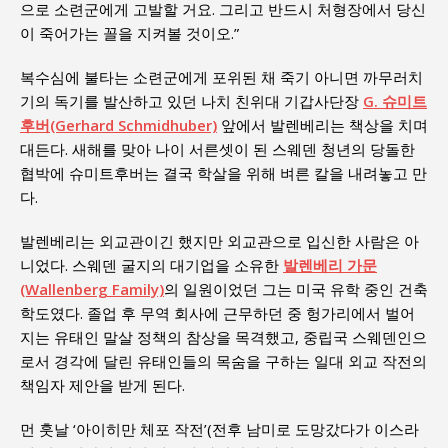
으로 소련군에게 고발할 거요. 그리고 반드시 처형장에서 당신
이 죽어가는 꼴을 지켜볼 것이오.”
복수심에 불타는 소련군에게 포위된 채 죽기 아니면 까무러치
기의 독기를 발산하고 있던 나치 친위대 기갑사단장
G. 슈미트
후버(Gerhard Schmidhuber)
앞에서 발렌베리는 책상을 치며
대든다. 새해를 맞아 나이 서른셋이 된 스웨덴 청년의 당돌한
협박에 슈미트후버는 결국 학살을 위해 벼른 칼을 내려놓고 만
다.
발렌베리는 외교관이긴 했지만 외교관으로 입신한 사람은 아
니었다. 스웨덴 굴지의 대기업을 소유한
발렌베리 가문
(Wallenberg Family)
의 일원이었던 그는 미국 유학 중인 건축
학도였다. 졸업 후 무역 회사에 근무하던 중 헝가리에서 벌어
지는 유태인 말살 정책의 참상을 목격했고, 중립국 스웨덴인으
로서 경각에 달린 유태인들의 목숨을 구하는 일대 외교 작전의
책임자 제안을 받게 된다.
먼 훗날 ‘아이히만 체포 작전’(전후 남미로 도망갔다가 이스라