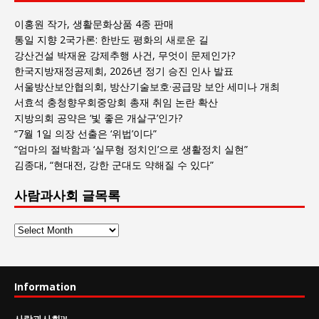
이홍원 작가, 생활문화상품 4종 판매
통일 지향 2국가론: 한반도 평화의 새로운 길
강산건설 박재윤 강제추행 사건, 무엇이 문제인가?
한국지방재정공제회, 2026년 정기 승진 인사 발표
서울방산보안협의회, 방산기술보호·공급망 보안 세미나 개최
서효석 충청향우회중앙회 총재 취임 논란 확산
지방의회 공약은 ‘빛 좋은 개살구’인가?
“7월 1일 의장 선출은 ‘위법’이다”
“엄마의 절박함과 ‘실무형 정치인’으로 생활정치 실현”
김종대, “현대전, 강한 군대도 약해질 수 있다”
사람과사회 글목록
사
람
과
사
Information
회
글
사람과사회
™