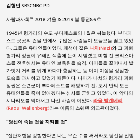
김형민
SBSCNBC PD
사람과사회™ 2018 겨울 & 2019 봄 통권8·9호
1945년 헝가리의 수도 부다페스트의 1월은 싸늘했다. 부다페
스트 곳곳의 건물 안에서 수많은 사람들이 오들오들 떨고 있었
다. 그들은 유태인들이었다. 패색이 짙은
나치(Nazi)
와 그 괴뢰
헝가리 정권이 유태인 색출에 눈이 시뻘갰고 며칠 전 크리스마
스를 전후해서는 유태인 보육원을 습격, 아이들을 끌어내서 발
가벗겨 거리를 뛰게 하다가 총살하는 등 이미 이성을 상실한
모습을 과시하고 있었기 때문이다. 나아가 나치와 헝가리 괴뢰
정권은 소련군이 부다페스트를 해방하기 전, 도시 안의 모든
유태인들을 죽여 없애겠다는 심사를 굳히고 있었다. 이 악마의
시나리오를 막아서고 나선 사람이 이었다.
라울 발렌베리
(Raoul Wallenberg)
라는 이름의 스웨덴 외교관이었다.
“당신이 죽는 것을 지켜볼 것”
“집단처형을 강행한다면 나는 무슨 수를 써서라도 당신을 전범