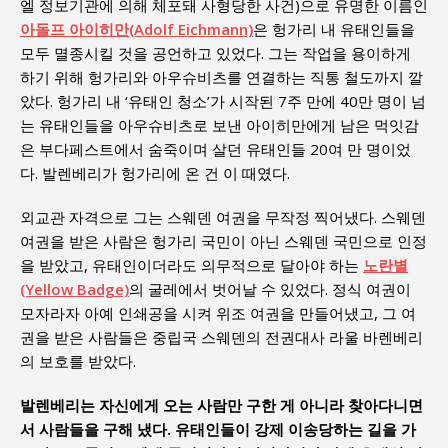
엘 정보기관에 의해 체포돼 사형당한 사건)으로 유명한 이름인
아돌프 아이히만(Adolf Eichmann)
은 헝가리 내 유태인들을
모두 멸종시킬 것을 공언하고 있었다. 그는 작업을 용이하게
하기 위해 헝가리와 아우슈비츠를 연결하는 직통 철도까지 깔
았다. 헝가리 내 ‘유태인 청소’가 시작된 7주 만에 40만 명이 넘
는 유태인들을 아우슈비츠로 보낸 아이히만에게 남은 먹잇감
은 부다페스트에서 숨죽이며 살던 유태인들 20여 만 명이었
다. 발렌베리가 헝가리에 온 건 이 때였다.
외교관 자격으로 그는 스웨덴 여권을 무작정 찍어냈다. 스웨덴
여권을 받은 사람은 헝가리 국민이 아닌 스웨덴 국민으로 인정
을 받았고, 유태인이더라도 의무적으로 달아야 하는
노란별
(Yellow Badge)
의 굴레에서 벗어날 수 있었다. 정식 여권이
모자라자 아예 인쇄공을 시켜 위조 여권을 만들어냈고, 그 여
권을 받은 사람들은 중립국 스웨덴의 전권대사 라울 바렌베리
의 보호를 받았다.
발렌베리는 자신에게 오는 사람만 구한 게 아니라 찾아다니면
서 사람들을 구해 냈다. 유태인들이 강제 이송당하는 길을 가