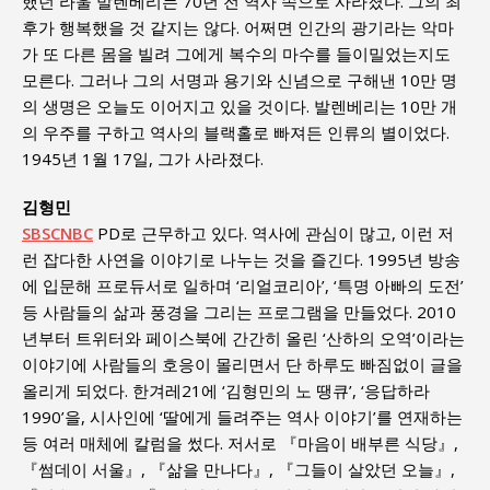
했던 라울 발렌베리는 70년 전 역사 속으로 사라졌다. 그의 최
후가 행복했을 것 같지는 않다. 어쩌면 인간의 광기라는 악마
가 또 다른 몸을 빌려 그에게 복수의 마수를 들이밀었는지도
모른다. 그러나 그의 서명과 용기와 신념으로 구해낸 10만 명
의 생명은 오늘도 이어지고 있을 것이다. 발렌베리는 10만 개
의 우주를 구하고 역사의 블랙홀로 빠져든 인류의 별이었다.
1945년 1월 17일, 그가 사라졌다.
김형민
SBSCNBC
PD로 근무하고 있다. 역사에 관심이 많고, 이런 저
런 잡다한 사연을 이야기로 나누는 것을 즐긴다. 1995년 방송
에 입문해 프로듀서로 일하며 ‘리얼코리아’, ‘특명 아빠의 도전’
등 사람들의 삶과 풍경을 그리는 프로그램을 만들었다. 2010
년부터 트위터와 페이스북에 간간히 올린 ‘산하의 오역’이라는
이야기에 사람들의 호응이 몰리면서 단 하루도 빠짐없이 글을
올리게 되었다. 한겨레21에 ‘김형민의 노 땡큐’, ‘응답하라
1990’을, 시사인에 ‘딸에게 들려주는 역사 이야기’를 연재하는
등 여러 매체에 칼럼을 썼다. 저서로 『마음이 배부른 식당』,
『썸데이 서울』, 『삶을 만나다』, 『그들이 살았던 오늘』,