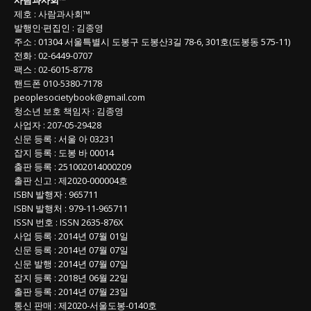
목
제호
:
사람과사회™
록
발행인
·
편집인
:
김종영
주소
: 01304
서울특별시 도봉구 도봉산3길
78-6, 301호(도봉동 575-11
)
전화
:
02-6449-0707
팩스 :
02-6015-8778
핸드폰
010-5380-7178
peoplesocietybook@gmail.com
청소년 보호 책임자
:
김종영
사업자
:
207-05-29428
신문 등록
: 서울 아 03231
잡지 등록
: 도봉 바 00014
출판 등록
: 251002014000209
출판 신고
: 제2020-000004호
ISBN
발행자 : 965711
ISBN
발행처 : 979-11-965711
ISSN
번호 :
ISSN
2635-876X
사업 등록
: 2014년 07월 01일
신문 등록
: 2014년 07월 07일
신문 발행
: 2014년 07월 07일
잡지 등록
: 2018년 06월 22일
출판 등록
: 2014년 07월 23일
통신 판매
:
제
2020-
서울도봉
-0140
호