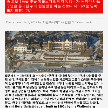
속 로또 1등을 맞을 확률보다도 적지 않겠는가. 낙타가 바늘
“7월 1일 의장 선출은 ‘위법’이다”
구멍을 통과한 뒤에 텀블링을 하는 것보다 더 어려운 일이
“엄마의 절박함과 ‘실무형 정치인’으로 생활정치 실
되지 않겠는가."
현”
Posted on
July 5, 2019
by
사람과사회™
in
칼럼
// 0 Comments
김종대, “현대전, 강한 군대도 약해질 수 있다”
이홍원 작가, 생활문화상품 4종 판매
통일 지향 2국가론: 한반도 평화의 새로운 길
강산건설 박재윤 강제추행 사건, 무엇이 문제인가?
발렌베리는 자신에게 오는 사람만 구한 게 아니라 찾아다니면서 사람들을 구
해 냈다. 유태인들이 강제 이송당하는 길을 가로막고 그들이 스웨덴 국민이라
며 강변하거나 아예 유태인 감금 장소에 나타나 ‘스웨덴 여권 소지자는 일어나
세요!’를 외친 후 웅성웅성 일어난 수백 명을 몽땅 데리고 나오는, 영화보다 더
영화 같은 장면을 연출하기도 했다. 최후의 학살을 막은 것을 비롯해 그 이전
에 했던 대담한 행동까지, 발렌베리의 활약으로 목숨을 구한 사람은 10만 명은
족히 넘는다고 한다. 라울은 인간이 인간 이하의 존재로 짓밟히는 모습에 분노
했고, 한 인간 집단을 ‘해충’으로 보는 야수성에 반하여 목숨을 걸고 맞섰다.
Grand Hotel Saltsjöbaden; built in 1890s by the Wallenberg