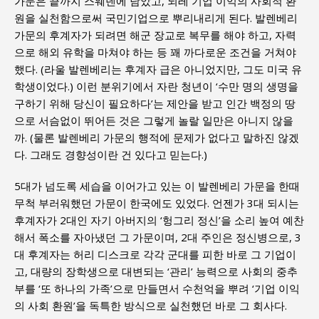
가문은 끝까지 스웨덴에 남았고, 되레 기업 이익의 사회적 환
원을 실천함으로써 국민기업으로 뿌리내리게 된다. 발렌베리
가문의 후계자가 되려면 해군 장교로 복무를 해야 하고, 자력
으로 해외 유학을 마쳐야 하는 등 꽤 까다로운 조건을 거쳐야
했다. (라울 발렌베리는 후계자 급은 아니었지만, 그도 미국 유
학생이었다.) 이런 분위기에서 자란 청년이 ‘수만 명의 생명을
구하기 위해 당신이 필요하다’는 제안을 받고 인간 백정의 땅
으로 서슴없이 뛰어든 것은 그렇게 놀랄 일만은 아니지 않을
까. (물론 발렌베리 가문의 행적에 문제가 없다고 말하진 않겠
다. 그래도 경향성이란 건 있다고 믿는다.)
5대가 넘도록 세습을 이어가고 있는 이 발렌베리 가문을 한때
무척 부러워했던 가문이 한국에도 있었다. 언젠가 3대 되시는
후계자가 2대인 자기 아버지의 ‘헝그리 정신’을 소리 높여 예찬
해서 폭소를 자아냈던 그 가문이며, 2대 주인은 정신병으로, 3
대 후계자는 허리 디스크로 각각 군대를 피한 바로 그 기업이
고, 대량의 장학생으로 대변되는 ‘관리’ 능력으로 사회의 중추
부를 ‘또 하나의 가족’으로 만들면서 수천억을 뿌려 ‘기업 이익
의 사회 환원’을 독특한 방식으로 실천했던 바로 그 회사다.