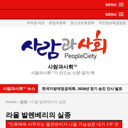
MENU
MENU
저작권·약관
편집위원회
청소년보호정책
개인정보취급방침
사람과사회™
사람과사회™가 만드는 신문·잡지·책
사람과사회™ 뉴스
한국지방재정공제회, 2026년 정기 승진 인사 발표
서울방산보안협의회, 방산기술보호·공급망 보안
Home
»
칼럼
»
라울 발렌베리의 실종
세미나 개최
라울 발렌베리의 실종
서효석 충청향우회중앙회 총재 취임 논란 확산
지방의회 공약은 ‘빛 좋은 개살구’인가?
"인류애에 사무치는 돌연변이가 나올 가능성은 내가 3주 연