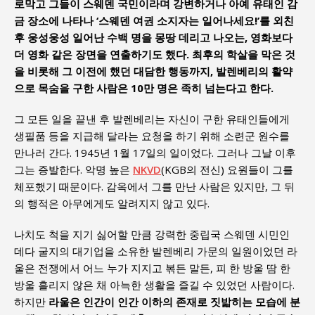
로막고 그들이 스웨덴 국민이라며 강변하거나 아예 유태인 감
금 장소에 나타나 ‘스웨덴 여권 소지자는 일어나세요!’를 외친
후 웅성웅성 일어난 수백 명을 몽땅 데리고 나오는, 영화보다
더 영화 같은 장면을 연출하기도 했다. 최후의 학살을 막은 것
을 비롯해 그 이전에 했던 대담한 행동까지, 발렌베리의 활약
으로 목숨을 구한 사람은 10만 명은 족히 넘는다고 한다.
그 모든 일을 끝낸 후 발렌베리는 자신이 구한 유태인들에게
생필품 등을 지급해 달라는 요청을 하기 위해 소련군 원수를
만나러 간다. 1945년 1월 17일의 일이었다. 그러나 그날 이후
그는 증발한다. 악명 높은
NKVD
(KGB의 전신) 요원들이 그를
체포했기 때문이다. 감옥에서 그를 만난 사람은 있지만, 그 뒤
의 행적은 아무에게도 알려지지 않고 있다.
나치도 척을 지기 싫어할 만큼 강력한 중립국 스웨덴 시민인
데다 굴지의 대기업을 소유한 발렌베리 가문의 일원이었던 라
울은 전쟁에서 어느 누가 지지고 볶든 말든, 피 한 방울 땀 한
방울 흘리지 않은 채 아늑한 생활을 즐길 수 있었던 사람이다.
하지만
라울은 인간이 인간 이하의 존재로 짓밟히는 모습에 분