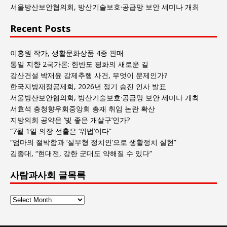
서울방산보안협의회, 방산기술보호·공급망 보안 세미나 개최
Recent Posts
이홍원 작가, 생활문화상품 4종 판매
통일 지향 2국가론: 한반도 평화의 새로운 길
강산건설 박재윤 강제추행 사건, 무엇이 문제인가?
한국지방재정공제회, 2026년 정기 승진 인사 발표
서울방산보안협의회, 방산기술보호·공급망 보안 세미나 개최
서효석 충청향우회중앙회 총재 취임 논란 확산
지방의회 공약은 ‘빛 좋은 개살구’인가?
“7월 1일 의장 선출은 ‘위법’이다”
“엄마의 절박함과 ‘실무형 정치인’으로 생활정치 실현”
김종대, “현대전, 강한 군대도 약해질 수 있다”
사람과사회 글목록
사
람
과