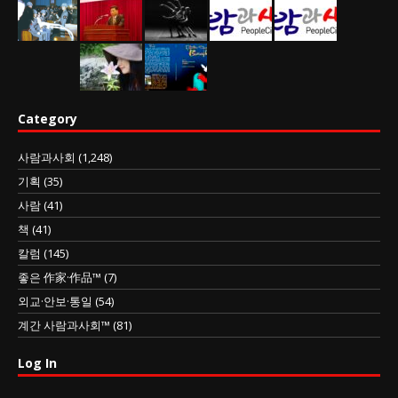
Category
사람과사회
(1,248)
기획
(35)
사람
(41)
책
(41)
칼럼
(145)
좋은 作家·作品™
(7)
외교·안보·통일
(54)
계간 사람과사회™
(81)
Log In