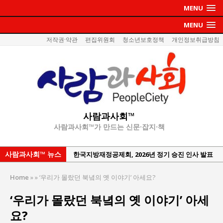
MENU
MENU
저작권·약관
편집위원회
청소년보호정책
개인정보취급방침
사람과사회™
사람과사회™가 만드는 신문·잡지·책
사람과사회™ 뉴스
한국지방재정공제회, 2026년 정기 승진 인사 발표
서울방산보안협의회, 방산기술보호·공급망 보안
Home
»
»
‘우리가 몰랐던 북녘의 옛 이야기’ 아세요?
세미나 개최
‘우리가 몰랐던 북녘의 옛 이야기’ 아세
서효석 충청향우회중앙회 총재 취임 논란 확산
요?
지방의회 공약은 ‘빛 좋은 개살구’인가?