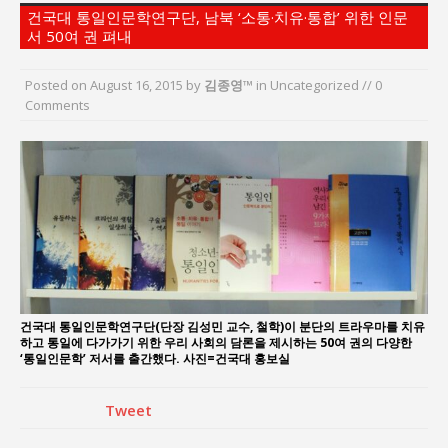
“7월 1일 의장 선출은 ‘위법’이다”
건국대 통일인문학연구단, 남북 ‘소통·치유·통합’ 위한 인문
서 50여 권 펴내
“엄마의 절박함과 ‘실무형 정치인’으로 생활정치 실
현”
Posted on
August 16, 2015
by
김종영™
in Uncategorized // 0
김종대, “현대전, 강한 군대도 약해질 수 있다”
Comments
이홍원 작가, 생활문화상품 4종 판매
통일 지향 2국가론: 한반도 평화의 새로운 길
강산건설 박재윤 강제추행 사건, 무엇이 문제인가?
건국대 통일인문학연구단(단장 김성민 교수, 철학)이 분단의 트라우마를 치유
하고 통일에 다가가기 위한 우리 사회의 담론을 제시하는 50여 권의 다양한
‘통일인문학’ 저서를 출간했다. 사진=건국대 홍보실
Tweet