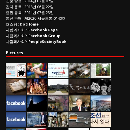
신문 발행
: 2014년 07월 07일
잡지 등록
: 2018년 06월 22일
출판 등록
: 2014년 07월 23일
통신 판매
:
제
2020-
서울도봉
-0140
호
호스팅 :
DotHome
사람과사회™
Facebook Page
사람과사회™
Facebook Group
사람과사회™
PeopleSocietyBook
Pictures