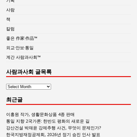
기획
사람
책
칼럼
좋은 作家·作品™
외교·안보·통일
계간 사람과사회™
사람과사회 글목록
사
람
최근글
과
사
회
이홍원 작가, 생활문화상품 4종 판매
글
통일 지향 2국가론: 한반도 평화의 새로운 길
목
강산건설 박재윤 강제추행 사건, 무엇이 문제인가?
록
한국지방재정공제회, 2026년 정기 승진 인사 발표