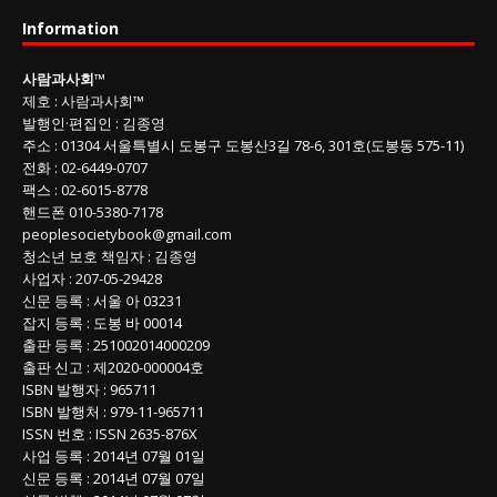
사
Information
회
글
사람과사회
™
목
제호
:
사람과사회™
록
발행인
·
편집인
:
김종영
주소
: 01304
서울특별시 도봉구 도봉산3길
78-6, 301호(도봉동 575-11
)
전화
:
02-6449-0707
팩스 :
02-6015-8778
핸드폰
010-5380-7178
peoplesocietybook@gmail.com
청소년 보호 책임자
:
김종영
사업자
:
207-05-29428
신문 등록
: 서울 아 03231
잡지 등록
: 도봉 바 00014
출판 등록
: 251002014000209
출판 신고
: 제2020-000004호
ISBN
발행자 : 965711
ISBN
발행처 : 979-11-965711
ISSN
번호 :
ISSN
2635-876X
사업 등록
: 2014년 07월 01일
신문 등록
: 2014년 07월 07일