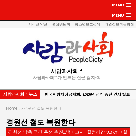
MENU
MENU
저작권·약관
편집위원회
청소년보호정책
개인정보취급방침
사람과사회™
사람과사회™가 만드는 신문·잡지·책
사람과사회™ 뉴스
한국지방재정공제회, 2026년 정기 승진 인사 발표
서울방산보안협의회, 방산기술보호·공급망 보안
Home
»
»
경원선 철도 복원한다
세미나 개최
경원선 철도 복원한다
서효석 충청향우회중앙회 총재 취임 논란 확산
지방의회 공약은 ‘빛 좋은 개살구’인가?
경원선 남측 구간 우선 추진...백마고지~월정리간 9.3km 7월