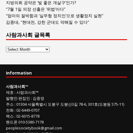
지방의회 공약은 ‘빛 좋은 개살구’인가?
“7월 1일 의장 선출은 ‘위법’이다”
“엄마의 절박함과 ‘실무형 정치인’으로 생활정치 실현”
김종대, “현대전, 강한 군대도 약해질 수 있다”
사람과사회 글목록
사
람
과
사
Information
회
글
사람과사회
™
목
제호
:
사람과사회™
록
발행인
·
편집인
:
김종영
주소
: 01304
서울특별시 도봉구 도봉산3길
78-6, 301호(도봉동 575-11
)
전화
:
02-6449-0707
팩스 :
02-6015-8778
핸드폰
010-5380-7178
peoplesocietybook@gmail.com