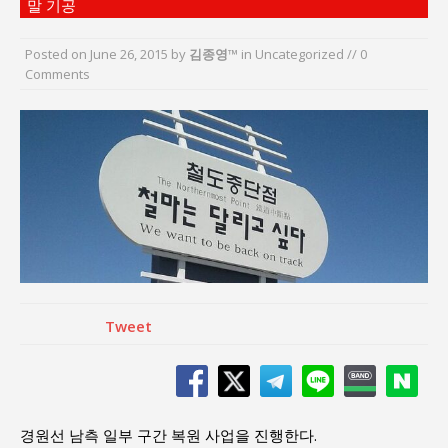
말 기공
“7월 1일 의장 선출은 ‘위법’이다”
“엄마의 절박함과 ‘실무형 정치인’으로 생활정치 실
Posted on
June 26, 2015
by
김종영™
in Uncategorized // 0
현”
Comments
김종대, “현대전, 강한 군대도 약해질 수 있다”
이홍원 작가, 생활문화상품 4종 판매
통일 지향 2국가론: 한반도 평화의 새로운 길
강산건설 박재윤 강제추행 사건, 무엇이 문제인가?
Tweet
경원선 남측 일부 구간 복원 사업을 진행한다.