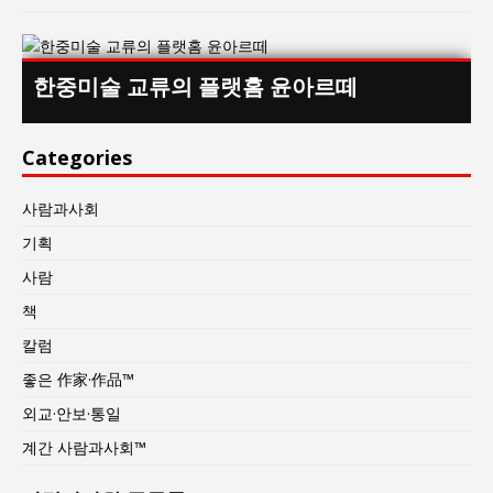
한중미술 교류의 플랫홈 윤아르떼
Categories
사람과사회
기획
사람
책
칼럼
좋은 作家·作品™
외교·안보·통일
계간 사람과사회™