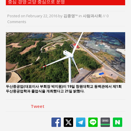
중심 경영·교양 중심으로 운영
“엄마의 절박함과 ‘실무형 정치인’으로 생활정치 실
현”
Posted on
February 22, 2016
by
김종영™
in
사람과사회
// 0
김종대, “현대전, 강한 군대도 약해질 수 있다”
Comments
이홍원 작가, 생활문화상품 4종 판매
통일 지향 2국가론: 한반도 평화의 새로운 길
강산건설 박재윤 강제추행 사건, 무엇이 문제인가?
한국지방재정공제회, 2026년 정기 승진 인사 발표
두산중공업(대표이사 부회장 박지원)이 19일 창원대학교 동백관에서 제1회
두산중공업학과 졸업식을 개최했다고 21일 밝혔다.
Tweet