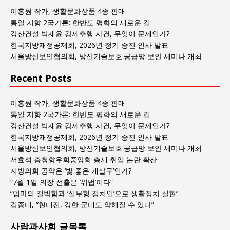
회
이홍원 작가, 생활문화상품 4종 판매
글
통일 지향 2국가론: 한반도 평화의 새로운 길
목
강산건설 박재윤 강제추행 사건, 무엇이 문제인가?
록
한국지방재정공제회, 2026년 정기 승진 인사 발표
서울방산보안협의회, 방산기술보호·공급망 보안 세미나 개최
Recent Posts
이홍원 작가, 생활문화상품 4종 판매
통일 지향 2국가론: 한반도 평화의 새로운 길
강산건설 박재윤 강제추행 사건, 무엇이 문제인가?
한국지방재정공제회, 2026년 정기 승진 인사 발표
서울방산보안협의회, 방산기술보호·공급망 보안 세미나 개최
서효석 충청향우회중앙회 총재 취임 논란 확산
지방의회 공약은 ‘빛 좋은 개살구’인가?
“7월 1일 의장 선출은 ‘위법’이다”
“엄마의 절박함과 ‘실무형 정치인’으로 생활정치 실현”
김종대, “현대전, 강한 군대도 약해질 수 있다”
사람과사회 글목록