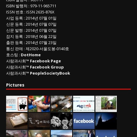
ISBN
발행처 : 979-11-965711
ISSN
번호 :
ISSN
2635-876X
사업 등록
: 2014년 07월 01일
신문 등록
: 2014년 07월 07일
신문 발행
: 2014년 07월 07일
잡지 등록
: 2018년 06월 22일
출판 등록
: 2014년 07월 23일
통신 판매
:
제
2020-
서울도봉
-0140
호
호스팅 :
DotHome
사람과사회™
Facebook Page
사람과사회™
Facebook Group
사람과사회™
PeopleSocietyBook
Pictures