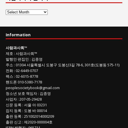
사
람
과
사
Information
회
글
사람과사회
™
목
제호
:
사람과사회™
록
발행인
·
편집인
:
김종영
주소
: 01304
서울특별시 도봉구 도봉산3길
78-6, 301호(도봉동 575-11
)
전화
:
02-6449-0707
팩스 :
02-6015-8778
핸드폰
010-5380-7178
peoplesocietybook@gmail.com
청소년 보호 책임자
:
김종영
사업자
:
207-05-29428
신문 등록
: 서울 아 03231
잡지 등록
: 도봉 바 00014
출판 등록
: 251002014000209
출판 신고
: 제2020-000004호
ISBN
발행자 : 965711