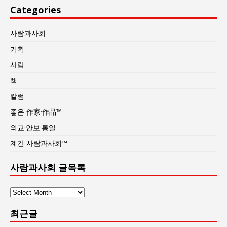
Categories
사람과사회
기획
사람
책
칼럼
좋은 作家·作品™
외교·안보·통일
계간 사람과사회™
사람과사회 글목록
사
람
최근글
과
사