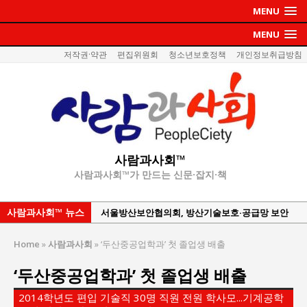
MENU
MENU
저작권·약관
편집위원회
청소년보호정책
개인정보취급방침
사람과사회™
사람과사회™가 만드는 신문·잡지·책
사람과사회™ 뉴스
서울방산보안협의회, 방산기술보호·공급망 보안
세미나 개최
Home
»
사람과사회
»
‘두산중공업학과’ 첫 졸업생 배출
서효석 충청향우회중앙회 총재 취임 논란 확산
‘두산중공업학과’ 첫 졸업생 배출
지방의회 공약은 ‘빛 좋은 개살구’인가?
“7월 1일 의장 선출은 ‘위법’이다”
2014학년도 편입 기술직 30명 직원 전원 학사모...기계공학