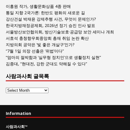
이홍원 작가, 생활문화상품 4종 판매
통일 지향 2국가론: 한반도 평화의 새로운 길
강산건설 박재윤 강제추행 사건, 무엇이 문제인가?
한국지방재정공제회, 2026년 정기 승진 인사 발표
서울방산보안협의회, 방산기술보호·공급망 보안 세미나 개최
서효석 충청향우회중앙회 총재 취임 논란 확산
지방의회 공약은 ‘빛 좋은 개살구’인가?
“7월 1일 의장 선출은 ‘위법’이다”
“엄마의 절박함과 ‘실무형 정치인’으로 생활정치 실현”
김종대, “현대전, 강한 군대도 약해질 수 있다”
사람과사회 글목록
사
람
과
사
Information
회
글
사람과사회
™
목