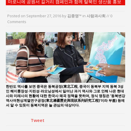
마로니에 공원서 길거리 캠페인과 함께 탈북민 생산품 홍보
“엄마의 절박함과 ‘실무형 정치인’으로 생활정치 실
현”
Posted on
September 27, 2016
by
김종영™
in
사람과사회
// 0
김종대, “현대전, 강한 군대도 약해질 수 있다”
Comments
이홍원 작가, 생활문화상품 4종 판매
통일 지향 2국가론: 한반도 평화의 새로운 길
강산건설 박재윤 강제추행 사건, 무엇이 문제인가?
한국지방재정공제회, 2026년 정기 승진 인사 발표
한반도 역사를 보면 중국은 동북공정(東北工程, 중국이 동북부 지역 동북 3성
인 헤이룽장성·지린성·랴오닝성에서 일어난 과거 역사와 그로 인해 나온 현대
사와 미래사의 현황에 대한 한국사 왜곡 정책을 뜻하며, 정식 명칭은 ‘동북변강
역사여현상계열연구공정(東北邊疆歷史與現狀系列硏究工程)’이라 부름) 등에
서 알 수 있듯이 동북지역은 늘 관심의 대상이다.
Tweet