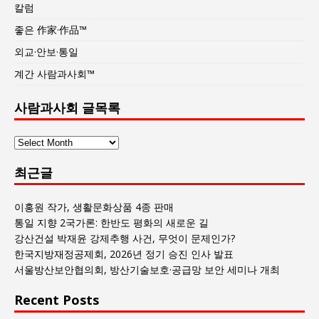
칼럼
좋은 作家·作品™
외교·안보·통일
계간 사람과사회™
사람과사회 글목록
사
람
최근글
과
사
회
이홍원 작가, 생활문화상품 4종 판매
글
통일 지향 2국가론: 한반도 평화의 새로운 길
목
강산건설 박재윤 강제추행 사건, 무엇이 문제인가?
록
한국지방재정공제회, 2026년 정기 승진 인사 발표
서울방산보안협의회, 방산기술보호·공급망 보안 세미나 개최
Recent Posts