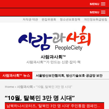
MENU
MENU
저작권·약관
편집위원회
청소년보호정책
개인정보취급방침
사람과사회™
사람과사회™가 만드는 신문·잡지·책
사람과사회™ 뉴스
서울방산보안협의회, 방산기술보호·공급망 보안
세미나 개최
Home
»
사람과사회
»
“10월, 탈북민 3만 명 시대”
서효석 충청향우회중앙회 총재 취임 논란 확산
“10월, 탈북민 3만 명 시대”
지방의회 공약은 ‘빛 좋은 개살구’인가?
“7월 1일 의장 선출은 ‘위법’이다”
남북하나서포터즈, ‘탈북민 3만 명 시대’ 주민통합 캠페인…