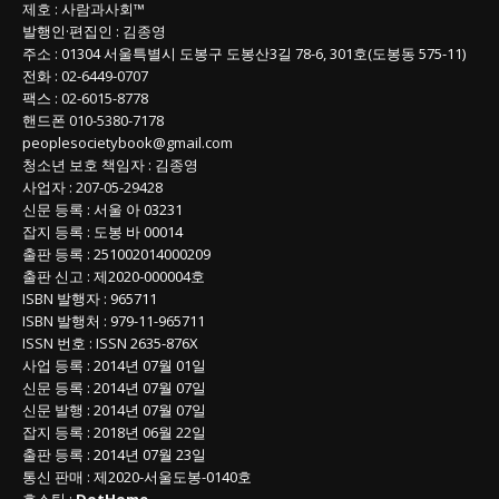
제호
:
사람과사회™
록
발행인
·
편집인
:
김종영
주소
: 01304
서울특별시 도봉구 도봉산3길
78-6, 301호(도봉동 575-11
)
전화
:
02-6449-0707
팩스 :
02-6015-8778
핸드폰
010-5380-7178
peoplesocietybook@gmail.com
청소년 보호 책임자
:
김종영
사업자
:
207-05-29428
신문 등록
: 서울 아 03231
잡지 등록
: 도봉 바 00014
출판 등록
: 251002014000209
출판 신고
: 제2020-000004호
ISBN
발행자 : 965711
ISBN
발행처 : 979-11-965711
ISSN
번호 :
ISSN
2635-876X
사업 등록
: 2014년 07월 01일
신문 등록
: 2014년 07월 07일
신문 발행
: 2014년 07월 07일
잡지 등록
: 2018년 06월 22일
출판 등록
: 2014년 07월 23일
통신 판매
:
제
2020-
서울도봉
-0140
호