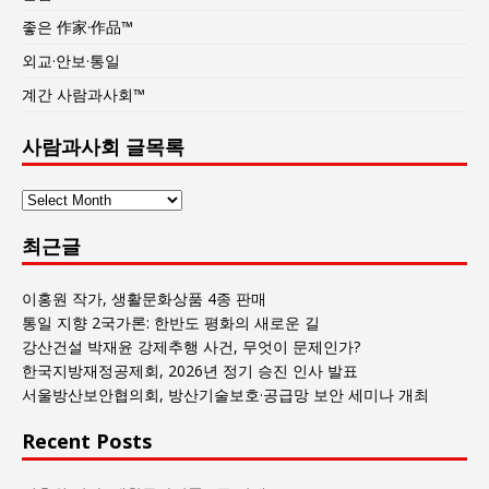
좋은 作家·作品™
외교·안보·통일
계간 사람과사회™
사람과사회 글목록
사
람
최근글
과
사
회
이홍원 작가, 생활문화상품 4종 판매
글
통일 지향 2국가론: 한반도 평화의 새로운 길
목
강산건설 박재윤 강제추행 사건, 무엇이 문제인가?
록
한국지방재정공제회, 2026년 정기 승진 인사 발표
서울방산보안협의회, 방산기술보호·공급망 보안 세미나 개최
Recent Posts