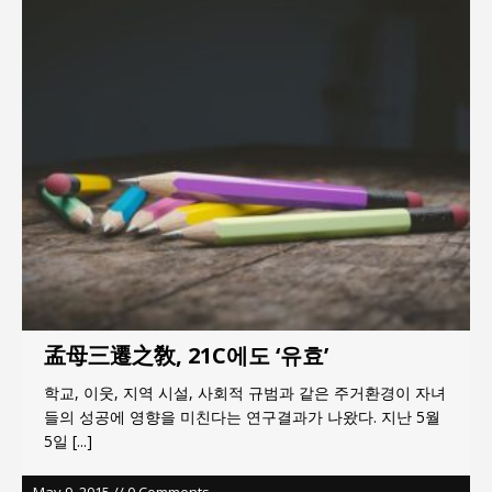
서효석 충청향우회중앙회 총재 취임 논란 확산
지방의회 공약은 ‘빛 좋은 개살구’인가?
“7월 1일 의장 선출은 ‘위법’이다”
“엄마의 절박함과 ‘실무형 정치인’으로 생활정치 실
현”
김종대, “현대전, 강한 군대도 약해질 수 있다”
이홍원 작가, 생활문화상품 4종 판매
孟母三遷之敎, 21C에도 ‘유효’
학교, 이웃, 지역 시설, 사회적 규범과 같은 주거환경이 자녀
들의 성공에 영향을 미친다는 연구결과가 나왔다. 지난 5월
5일
[...]
May 9, 2015 // 0 Comments