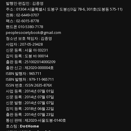
발행인
·
편집인
:
김종영
주소
: 01304
서울특별시 도봉구 도봉산3길
78-6, 301호(도봉동 575-11
)
전화
:
02-6449-0707
팩스 :
02-6015-8778
핸드폰
010-5380-7178
peoplesocietybook@gmail.com
청소년 보호 책임자
:
김종영
사업자
:
207-05-29428
신문 등록
: 서울 아 03231
잡지 등록
: 도봉 바 00014
출판 등록
: 251002014000209
출판 신고
: 제2020-000004호
ISBN
발행자 : 965711
ISBN
발행처 : 979-11-965711
ISSN
번호 :
ISSN
2635-876X
사업 등록
: 2014년 07월 01일
신문 등록
: 2014년 07월 07일
신문 발행
: 2014년 07월 07일
잡지 등록
: 2018년 06월 22일
출판 등록
: 2014년 07월 23일
통신 판매
:
제
2020-
서울도봉
-0140
호
호스팅 :
DotHome