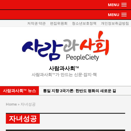
MENU
MENU
저작권·약관
편집위원회
청소년보호정책
개인정보취급방침
사람과사회™
사람과사회™가 만드는 신문·잡지·책
사람과사회™ 뉴스
통일 지향 2국가론: 한반도 평화의 새로운 길
강산건설 박재윤 강제추행 사건, 무엇이 문제인가?
Home
»
자녀성공
한국지방재정공제회, 2026년 정기 승진 인사 발표
자녀성공
서울방산보안협의회, 방산기술보호·공급망 보안
세미나 개최