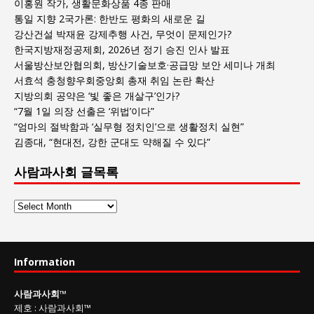
이홍원 작가, 생활문화상품 4종 판매
통일 지향 2국가론: 한반도 평화의 새로운 길
강산건설 박재윤 강제추행 사건, 무엇이 문제인가?
한국지방재정공제회, 2026년 정기 승진 인사 발표
서울방산보안협의회, 방산기술보호·공급망 보안 세미나 개최
서효석 충청향우회중앙회 총재 취임 논란 확산
지방의회 공약은 ‘빛 좋은 개살구’인가?
“7월 1일 의장 선출은 ‘위법’이다”
“엄마의 절박함과 ‘실무형 정치인’으로 생활정치 실현”
김종대, “현대전, 강한 군대도 약해질 수 있다”
사람과사회 글목록
사
람
과
사
Information
회
글
사람과사회
™
목
제호
:
사람과사회™
록