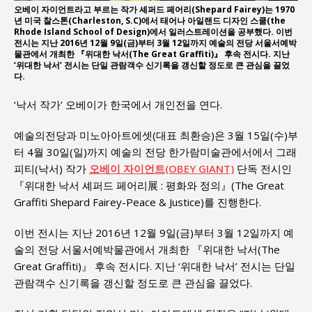
오베이 자이언트라고 부르는 작가 셰퍼드 페어리(Shepard Fairey)는 1970
년 미국 찰스톤(Charleston, S.C)에서 태어나 아일랜드 디자인 스쿨(the
Rhode Island School of Design)에서 일러스트레이션을 공부했다. 이번
전시는 지난 2016년 12월 9일(금)부터 3월 12일까지 예술의 전당 서울서예박
물관에서 개최한 『위대한 낙서(The Great Graffiti)』 후속 전시다. 지난
‘위대한 낙서’ 전시는 단일 관람객수 신기록을 갱신할 정도로 큰 관심을 끌었
다.
‘낙서 작가’ 오베이가 한국에서 개인전을 연다.
예술의전당과 미노아아트에셋(대표 최환승)은 3월 15일(수)부
터 4월 30일(일)까지 예술의 전당 한가람미술관에서에서 그래
피티(낙서) 작가
오베이 자이언트(OBEY GIANT)
단독 전시인
『위대한 낙서 셰퍼드 페어리展 : 평화와 정의』(The Great
Graffiti Shepard Fairey-Peace & Justice)를 진행한다.
이번 전시는 지난 2016년 12월 9일(금)부터 3월 12일까지 예
술의 전당 서울서예박물관에서 개최한 『위대한 낙서(The
Great Graffiti)』 후속 전시다. 지난 ‘위대한 낙서’ 전시는 단일
관람객수 신기록을 갱신할 정도로 큰 관심을 끌었다.