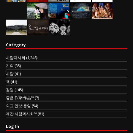
Category
사람과사회
(1,248)
기획
(35)
사람
(41)
책
(41)
칼럼
(145)
좋은 作家·作品™
(7)
외교·안보·통일
(54)
계간 사람과사회™
(81)
Log In