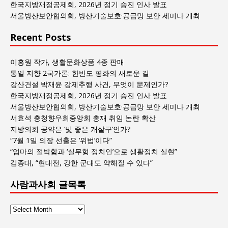
록
한국지방재정공제회, 2026년 정기 승진 인사 발표
서울방산보안협의회, 방산기술보호·공급망 보안 세미나 개최
Recent Posts
이홍원 작가, 생활문화상품 4종 판매
통일 지향 2국가론: 한반도 평화의 새로운 길
강산건설 박재윤 강제추행 사건, 무엇이 문제인가?
한국지방재정공제회, 2026년 정기 승진 인사 발표
서울방산보안협의회, 방산기술보호·공급망 보안 세미나 개최
서효석 충청향우회중앙회 총재 취임 논란 확산
지방의회 공약은 ‘빛 좋은 개살구’인가?
“7월 1일 의장 선출은 ‘위법’이다”
“엄마의 절박함과 ‘실무형 정치인’으로 생활정치 실현”
김종대, “현대전, 강한 군대도 약해질 수 있다”
사람과사회 글목록
사
람