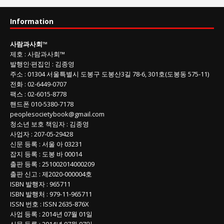
과
사
Information
회
글
사람과사회
™
목
제호
:
사람과사회™
록
발행인
·
편집인
:
김종영
주소
: 01304
서울특별시 도봉구 도봉산3길
78-6, 301호(도봉동 575-11
)
전화
:
02-6449-0707
팩스 :
02-6015-8778
핸드폰
010-5380-7178
peoplesocietybook@gmail.com
청소년 보호 책임자
:
김종영
사업자
:
207-05-29428
신문 등록
: 서울 아 03231
잡지 등록
: 도봉 바 00014
출판 등록
: 251002014000209
출판 신고
: 제2020-000004호
ISBN
발행자 : 965711
ISBN
발행처 : 979-11-965711
ISSN
번호 :
ISSN
2635-876X
사업 등록
: 2014년 07월 01일
신문 등록
: 2014년 07월 07일