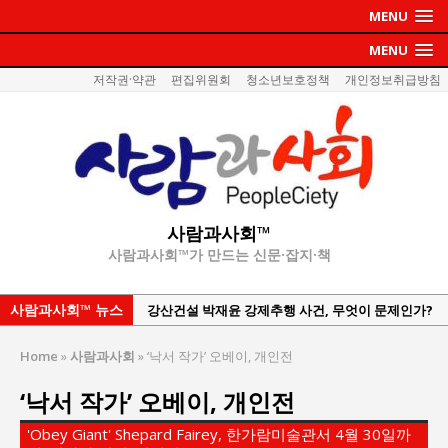
MENU
MENU
저작권·약관
편집위원회
청소년보호정책
개인정보취급방침
사람과사회™
사람과사회™가 만드는 신문·잡지·책
사람과사회™ 뉴스
한국지방재정공제회, 2026년 정기 승진 인사 발표
서울방산보안협의회, 방산기술보호·공급망 보안
Home
»
사람과사회
»
‘낙서 작가’ 오베이, 개인전
세미나 개최
‘낙서 작가’ 오베이, 개인전
서효석 충청향우회중앙회 총재 취임 논란 확산
지방의회 공약은 ‘빛 좋은 개살구’인가?
'Obey Giant' Shepard Fairey, 한가람미술관서 4월 30일까