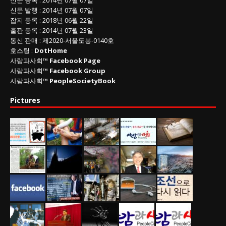
신문 발행
: 2014년 07월 07일
잡지 등록
: 2018년 06월 22일
출판 등록
: 2014년 07월 23일
통신 판매
:
제
2020-
서울도봉
-0140
호
호스팅 :
DotHome
사람과사회™
Facebook Page
사람과사회™
Facebook Group
사람과사회™
PeopleSocietyBook
Pictures