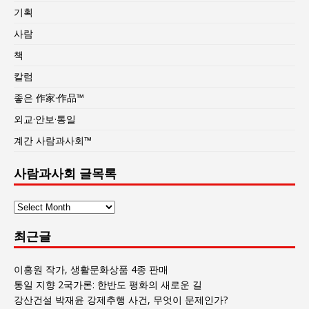
기획
사람
책
칼럼
좋은 作家·作品™
외교·안보·통일
계간 사람과사회™
사람과사회 글목록
사
람
최근글
과
사
회
이홍원 작가, 생활문화상품 4종 판매
글
통일 지향 2국가론: 한반도 평화의 새로운 길
목
강산건설 박재윤 강제추행 사건, 무엇이 문제인가?