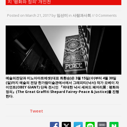
지 ‘평화와 정의’ 개인전
“7월 1일 의장 선출은 ‘위법’이다”
“엄마의 절박함과 ‘실무형 정치인’으로 생활정치 실
Posted on
March 21, 2017
by
임선미
in
사람과사회
// 0 Comments
현”
김종대, “현대전, 강한 군대도 약해질 수 있다”
이홍원 작가, 생활문화상품 4종 판매
통일 지향 2국가론: 한반도 평화의 새로운 길
강산건설 박재윤 강제추행 사건, 무엇이 문제인가?
예술의전당과 미노아아트에셋(대표 최환승)은 3월 15일(수)부터 4월 30일
(일)까지 예술의 전당 한가람미술관에서에서 그래피티(낙서) 작가 오베이 자
이언트(OBEY GIANT) 단독 전시인 『위대한 낙서 셰퍼드 페어리展 : 평화와
정의』(The Great Graffiti Shepard Fairey-Peace & Justice)를 진행
한다.
Tweet