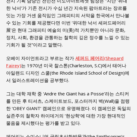
전시 기획 담당인 전민선 미노아아트에셋 팀장은 “지난 ‘위대
한 낙서’가 기존 전시가 수십 년간 지속된 팝아트라는 장르를
잇는 가장 거센 움직임인 그래피티의 서막을 한국에서 만나볼
수 있는 기회를 제공했다면 이번 ‘위대한 낙서 셰퍼드페어리
展’은 현대 그래피티 예술의 미(美)적 가치뿐만 아니라 문화,
정치, 사회, 환경을 관통하는 철학의 깊은 정수를 느낄 수 있는
기회가 될 것”이라고 말했다.
오베이 자이언트라고 부르는 작가
셰퍼드 페어리(Shepard
Fairey)
는 1970년 미국 찰스톤(Charleston, S.C)에서 태어나
아일랜드 디자인 스쿨(the Rhode Island School of Design)에
서 일러스트레이션을 공부했다.
그는 대학 재학 중 ‘Andre the Giant has a Posse’라는 스티커
를 만든 후 티셔츠, 스케이트보드, 포스터까지 벽(Wall)을 점령
한 ‘OBEY GIANT’ 캠페인으로 유명해졌다. 이 캠페인은 독일의
실존주의 철학자 하이데거의 ‘현상학’에 대한 가장 현대적인
물음을 제시했다는 평가를 받고 있다.
페어리는 스미소니언 국립초상화박물관(the Smithsonian’s