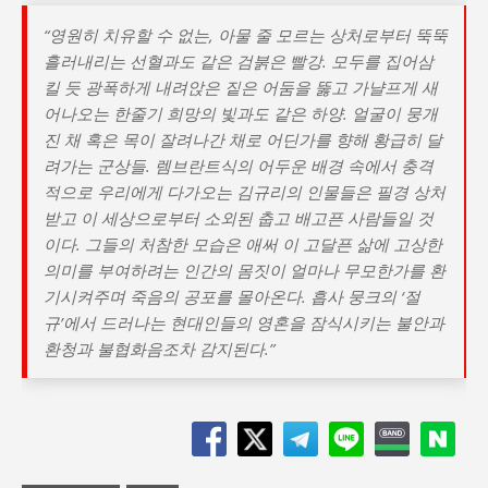
“영원히 치유할 수 없는, 아물 줄 모르는 상처로부터 뚝뚝
흘러내리는 선혈과도 같은 검붉은 빨강. 모두를 집어삼
킬 듯 광폭하게 내려앉은 짙은 어둠을 뚫고 가냘프게 새
어나오는 한줄기 희망의 빛과도 같은 하양. 얼굴이 뭉개
진 채 혹은 목이 잘려나간 채로 어딘가를 향해 황급히 달
려가는 군상들. 렘브란트식의 어두운 배경 속에서 충격
적으로 우리에게 다가오는 김규리의 인물들은 필경 상처
받고 이 세상으로부터 소외된 춥고 배고픈 사람들일 것
이다. 그들의 처참한 모습은 애써 이 고달픈 삶에 고상한
의미를 부여하려는 인간의 몸짓이 얼마나 무모한가를 환
기시켜주며 죽음의 공포를 몰아온다. 흡사 뭉크의 ‘절
규’에서 드러나는 현대인들의 영혼을 잠식시키는 불안과
환청과 불협화음조차 감지된다.”