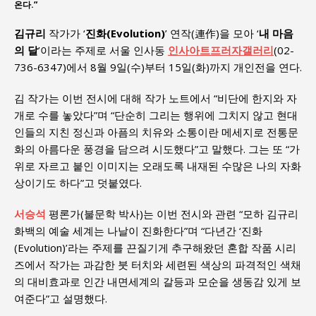
온다.”
김규리
작가가 ‘
진화(Evolution)
’ 연작(連作)을 모아 ‘
내 마음
의 달
’이라는 주제로 서울 인사동
인사아트프러자갤러리
(02-
736-6347)에서 8월 9일(수)부터 15일(화)까지 개인전을 연다.
김 작가는 이번 전시에 대해 작가 노트에서 “비단에 한지와 자
개로 수를 놓았다”며 “단순히 그리는 행위에 그치지 않고 현대
인들의 지친 정신과 아픔의 치유와 소통이란 메세지로 전통문
화의 아름다운 풍경을 담으려 시도했다”고 말했다. 그는 또 “가
위로 자르고 붙인 이미지는 오래도록 내재된 수많은 나의 자화
상이기도 하다”고 덧붙였다.
서승석
평론가(불문학 박사)는 이번 전시와 관련 “모하 김규리
화백의 예술 세계는 나날이 진화한다”며 “다년간 ‘진화
(Evolution)’라는 주제를 끈질기게 추구해왔던 혼합 작품 시리
즈에서 작가는 과감한 붓 터치와 세련된 색상의 파격적인 색채
의 대비효과로 인간 내면세계의 갈등과 모순을 생동감 있게 보
여준다”고 설명했다.