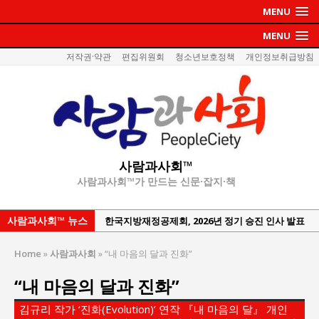
MENU
MENU
저작권·약관
편집위원회
청소년보호정책
개인정보취급방침
사람과사회™
사람과사회™가 만드는 신문·잡지·책
사람과사회™ 뉴스
한국지방재정공제회, 2026년 정기 승진 인사 발표
서울방산보안협의회, 방산기술보호·공급망 보안
Home
»
사람과사회
»
“내 마음의 달과 진화”
세미나 개최
“내 마음의 달과 진화”
서효석 충청향우회중앙회 총재 취임 논란 확산
지방의회 공약은 ‘빛 좋은 개살구’인가?
김규리 작가 ‘진화(Evolution)’ 연작 『내 마음의 달』 개인