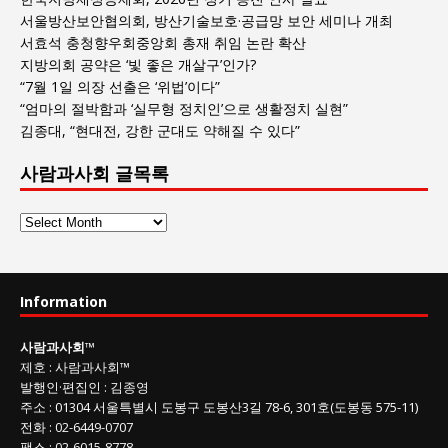
서울방산보안협의회, 방산기술보호·공급망 보안 세미나 개최
서효석 충청향우회중앙회 총재 취임 논란 확산
지방의회 공약은 ‘빛 좋은 개살구’인가?
“7월 1일 의장 선출은 ‘위법’이다”
“엄마의 절박함과 ‘실무형 정치인’으로 생활정치 실현”
김종대, “현대전, 강한 군대도 약해질 수 있다”
사람과사회 글목록
사
람
과
사
Information
회
글
사람과사회
™
목
제호
:
사람과사회™
록
발행인
·
편집인
:
김종영
주소
: 01304
서울특별시 도봉구 도봉산3길
78-6, 301호(도봉동 575-11
)
전화
:
02-6449-0707
팩스 :
02-6015-8778