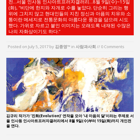
전…서울 인사동 인사아트프러자갤러리…8월 9일(수)~15일
“7월 1일 의장 선출은 ‘위법’이다”
(화), “비단에 한지와 자개로 수를 놓았다. 단순히 그리는 행
“엄마의 절박함과 ‘실무형 정치인’으로 생활정치 실
위에 그치지 않고 현대인들의 지친 정신과 아픔의 치유와 소
통이란 메세지로 전통문화의 아름다운 풍경을 담으려 시도
현”
했다. 가위로 자르고 붙인 이미지는 오래도록 내재된 수많은
김종대, “현대전, 강한 군대도 약해질 수 있다”
나의 자화상이기도 하다.”
이홍원 작가, 생활문화상품 4종 판매
Posted on
July 5, 2017
by
김종영™
in
사람과사회
// 0 Comments
통일 지향 2국가론: 한반도 평화의 새로운 길
강산건설 박재윤 강제추행 사건, 무엇이 문제인가?
김규리 작가가 ‘진화(Evolution)’ 연작을 모아 ‘내 마음의 달’이라는 주제로 서
울 인사동 인사아트프러자갤러리에서 8월 9일(수)부터 15일(화)까지 개인전
을 연다.