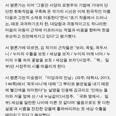
서 평론가는 이어 “그동안 서양의 표현주의 기법에 기대어 단
단한 회화작업을 구축해 온 작가의 시선은 이제 한국적인 아름
다움과 고전적 소재로 이동한다”면서 “초기 작품에서 드러나
는, 때로 과격하기조차 한, 대담함과 격동적이고도 적나라한
마음의 파동이 근작에 이르러서는 적멸과 비움을 향하며 한결
유순하고 잔잔해져가고 있다”고 평가했다.
서 평론가에 따르면, 김 작가의 근작들은 “보라, 옥빛, 꼭두서
니 / 누이의 수틀을 보듯 / 세상을 보자 / 누이의 어깨 너머 / 누
이의 수틀 속의 꽃밭을 보듯 / 세상을 보자”(서정주, 「학」 일
부)던 서정주의 시를 떠올리게 한다.
서 평론가는 이숭원이 『미당과의 만남』(파주, 태학사, 2013,
146쪽)에서 ‘꼭두서니’에 대해 “그 뿌리로 붉은빛을 내기 때문
에 빨간색을 의미한다”는 설명을 인용해 김규리도 ‘인제는 돌
아와 거울 앞에 선 / 내 누님같이’(서정주, 「국화 옆에서」 일
부) 세상을 알만한 나이에 이른 것 같다며 ‘울음으로도 못 다한
설움’과 시름을 잔잔한 강물에 흘려버리려는 듯 새삼 수틀을
매만지고 있다고 해석했다.