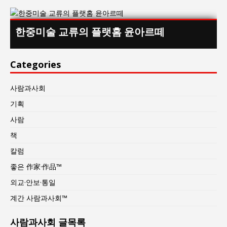
한중미술 교류의 플랫홈 윤아르떼
Categories
사람과사회
기획
사람
책
칼럼
좋은 作家·作品™
외교·안보·통일
계간 사람과사회™
사람과사회 글목록