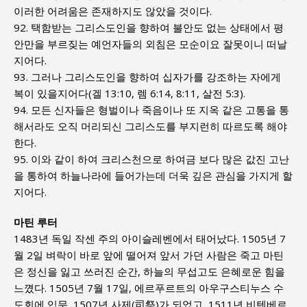
이러한 어려움은 존재하지도 않았을 것이다.
92. 택함받는 그리스도인을 향하여 불안도 없는 상태에서 평
안만을 부르짖는 예언자들의 외침은 모순이요 잘못이니 떠날
지어다.
93. 그러나 그리스도인을 향하여 십자가를 강조하는 자에게
복이 있을지어다(겔 13:10, 렘 6:14, 8:11, 살전 5:3).
94. 모든 신자들은 형벌이나 죽음이나 또 지옥 같은 고통을 통
해서라도 오직 머리되신 그리스도를 부지런히 따르도록 해야
한다.
95. 이와 같이 하여 크리스천으로 하여금 보다 많은 값진 고난
을 통하여 하늘나라에 들어가는데 더욱 깊은 관심을 가지게 할
지어다.
마틴 루터
1483년 독일 작센 주의 아이슬레벤에서 태어났다. 1505년 7
월 2일 벼락이 바로 앞에 떨어져 앞서 가던 사람은 죽고 마틴
은 정신을 잃고 쓰러진 순간, 하늘의 무섭고도 은혜로운 힘을
느꼈다. 1505년 7월 17일, 에르푸르트의 아우구스티누스 수
도회에 입문, 1507년 사제(司祭)가 되었고, 1511년 비텐베르