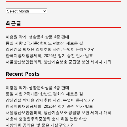
사
람
최근글
과
사
회
이홍원 작가, 생활문화상품 4종 판매
글
통일 지향 2국가론: 한반도 평화의 새로운 길
목
강산건설 박재윤 강제추행 사건, 무엇이 문제인가?
록
한국지방재정공제회, 2026년 정기 승진 인사 발표
서울방산보안협의회, 방산기술보호·공급망 보안 세미나 개최
Recent Posts
이홍원 작가, 생활문화상품 4종 판매
통일 지향 2국가론: 한반도 평화의 새로운 길
강산건설 박재윤 강제추행 사건, 무엇이 문제인가?
한국지방재정공제회, 2026년 정기 승진 인사 발표
서울방산보안협의회, 방산기술보호·공급망 보안 세미나 개최
서효석 충청향우회중앙회 총재 취임 논란 확산
지방의회 공약은 ‘빛 좋은 개살구’인가?