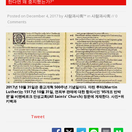
한다면 왜 중지했는가?"
지방의회 공약은 ‘빛 좋은 개살구’인가?
“7월 1일 의장 선출은 ‘위법’이다”
Posted on
December 4, 2017
by
사람과사회™
in
사람과사회
// 0
“엄마의 절박함과 ‘실무형 정치인’으로 생활정치 실
Comments
현”
김종대, “현대전, 강한 군대도 약해질 수 있다”
이홍원 작가, 생활문화상품 4종 판매
통일 지향 2국가론: 한반도 평화의 새로운 길
2017년 10월 31일은 종교개혁 500주년 기념일이다. 마틴 루터(Martin
Luther)는 1517년 10월 31일, 면죄부 판매에 대한 항의서인 ‘95개조 반박
문’을 비텐베르크 만성교회(All Saints’ Church) 정문에 게재한다. 사진=위
키백과
Tweet