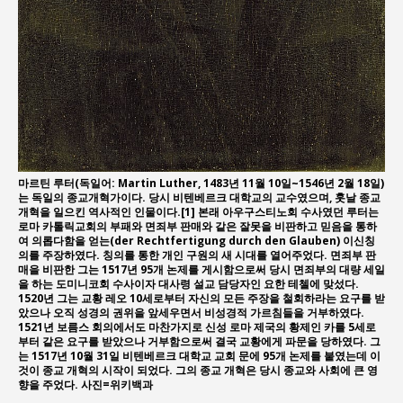
마르틴 루터(독일어: Martin Luther, 1483년 11월 10일~1546년 2월 18일)
는 독일의 종교개혁가이다. 당시 비텐베르크 대학교의 교수였으며, 훗날 종교
개혁을 일으킨 역사적인 인물이다.[1] 본래 아우구스티노회 수사였던 루터는
로마 카톨릭교회의 부패와 면죄부 판매와 같은 잘못을 비판하고 믿음을 통하
여 의롭다함을 얻는(der Rechtfertigung durch den Glauben) 이신칭
의를 주장하였다. 칭의를 통한 개인 구원의 새 시대를 열어주었다. 면죄부 판
매을 비판한 그는 1517년 95개 논제를 게시함으로써 당시 면죄부의 대량 세일
을 하는 도미니코회 수사이자 대사령 설교 담당자인 요한 테첼에 맞섰다.
1520년 그는 교황 레오 10세로부터 자신의 모든 주장을 철회하라는 요구를 받
았으나 오직 성경의 권위을 앞세우면서 비성경적 가르침들을 거부하였다.
1521년 보름스 회의에서도 마찬가지로 신성 로마 제국의 황제인 카를 5세로
부터 같은 요구를 받았으나 거부함으로써 결국 교황에게 파문을 당하였다. 그
는 1517년 10월 31일 비텐베르크 대학교 교회 문에 95개 논제를 붙였는데 이
것이 종교 개혁의 시작이 되었다. 그의 종교 개혁은 당시 종교와 사회에 큰 영
향을 주었다. 사진=위키백과