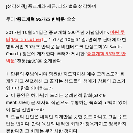
[생각산책] 종교계와 세금, 죄와 벌을 생각하며
루터 ‘종교개혁 95개조 반박문’ 全文
2017년 10월 31일은 종교개혁 500주년 기념일이다.
마틴 루
터(Martin Luther)
는 1517년 10월 31일, 면죄부 판매에 대한
항의서인 ‘95개조 반박문’을 비텐베르크 만성교회(All Saints’
Church) 정문에 게재한다. 루터가 제시한 ‘
종교개혁 95개조 반
박문
’ 전문(全文)을 소개한다.
1. 만유의 주님이시며 영원한 지도자이신 예수 그리스도가 회
개하라고 선포하신 그 골자는 성도들의 생애가 참회의 요소가
있어야 함을 의미하노라
2. 이 증인은 하나님께 드리는 성례전적 참회(Sakra-
mentlishen) 곧 제사의 직권으로 수행하는 속죄의 고백이 있어
야 함을 선언하노라
3. 오늘의 선언은 내적인 회개만을 뜻한 것도 아니고 그럴 수도
없는 법이다. 만약 육신의 내적인 회개가 정욕까지도 정복하지
못한다면 그 회개는 무가치한 것이다.