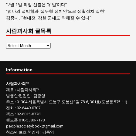
“7월 1일 의장 선출은 ‘위법’이다”
“엄마의 절박함과 ‘실무형 정치인’으로 생활정치 실현”
김종대, “현대전, 강한 군대도 약해질 수 있다”
사람과사회 글목록
사
람
과
사
Information
회
글
사람과사회
™
목
제호
:
사람과사회™
록
발행인
·
편집인
:
김종영
주소
: 01304
서울특별시 도봉구 도봉산3길
78-6, 301호(도봉동 575-11
)
전화
:
02-6449-0707
팩스 :
02-6015-8778
핸드폰
010-5380-7178
peoplesocietybook@gmail.com
청소년 보호 책임자
:
김종영