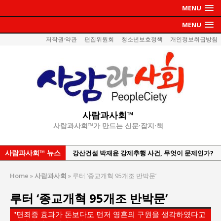
MENU
MENU
저작권·약관
편집위원회
청소년보호정책
개인정보취급방침
사람과사회™
사람과사회™가 만드는 신문·잡지·책
사람과사회™ 뉴스
강산건설 박재윤 강제추행 사건, 무엇이 문제인가?
한국지방재정공제회, 2026년 정기 승진 인사 발표
Home
»
사람과사회
»
루터 ‘종교개혁 95개조 반박문’
서울방산보안협의회, 방산기술보호·공급망 보안
루터 ‘종교개혁 95개조 반박문’
세미나 개최
서효석 충청향우회중앙회 총재 취임 논란 확산
"면죄증 효과가 돈보다도 먼저 영혼의 구원을 생각하였다고