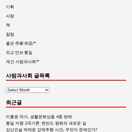
기획
사람
책
칼럼
좋은 作家·作品™
외교·안보·통일
계간 사람과사회™
사람과사회 글목록
사
람
최근글
과
사
회
이홍원 작가, 생활문화상품 4종 판매
글
통일 지향 2국가론: 한반도 평화의 새로운 길
목
강산건설 박재윤 강제추행 사건, 무엇이 문제인가?