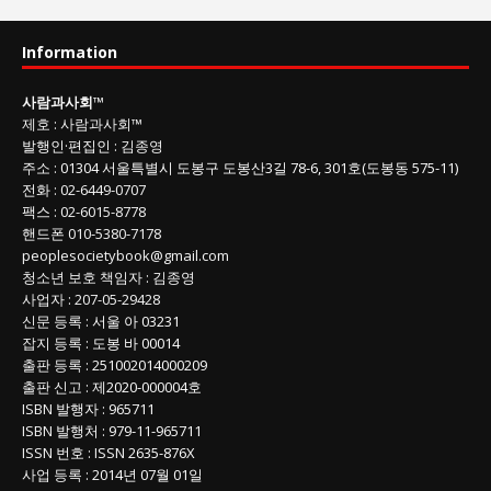
과
사
Information
회
글
사람과사회
™
목
제호
:
사람과사회™
록
발행인
·
편집인
:
김종영
주소
: 01304
서울특별시 도봉구 도봉산3길
78-6, 301호(도봉동 575-11
)
전화
:
02-6449-0707
팩스 :
02-6015-8778
핸드폰
010-5380-7178
peoplesocietybook@gmail.com
청소년 보호 책임자
:
김종영
사업자
:
207-05-29428
신문 등록
: 서울 아 03231
잡지 등록
: 도봉 바 00014
출판 등록
: 251002014000209
출판 신고
: 제2020-000004호
ISBN
발행자 : 965711
ISBN
발행처 : 979-11-965711
ISSN
번호 :
ISSN
2635-876X
사업 등록
: 2014년 07월 01일