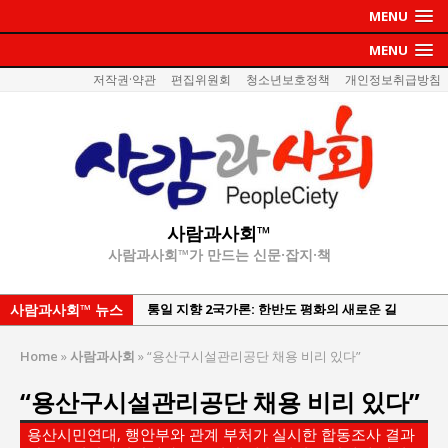
MENU
MENU
저작권·약관
편집위원회
청소년보호정책
개인정보취급방침
사람과사회™
사람과사회™가 만드는 신문·잡지·책
사람과사회™ 뉴스
강산건설 박재윤 강제추행 사건, 무엇이 문제인가?
한국지방재정공제회, 2026년 정기 승진 인사 발표
Home
»
사람과사회
»
“용산구시설관리공단 채용 비리 있다”
서울방산보안협의회, 방산기술보호·공급망 보안
“용산구시설관리공단 채용 비리 있다”
세미나 개최
서효석 충청향우회중앙회 총재 취임 논란 확산
용산시민연대, 행안부와 관계 부처가 실시한 합동조사 결과