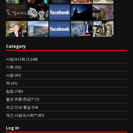
Category
사람과사회
(1,248)
기획
(35)
사람
(41)
책
(41)
칼럼
(145)
좋은 作家·作品™
(7)
외교·안보·통일
(54)
계간 사람과사회™
(81)
Log In