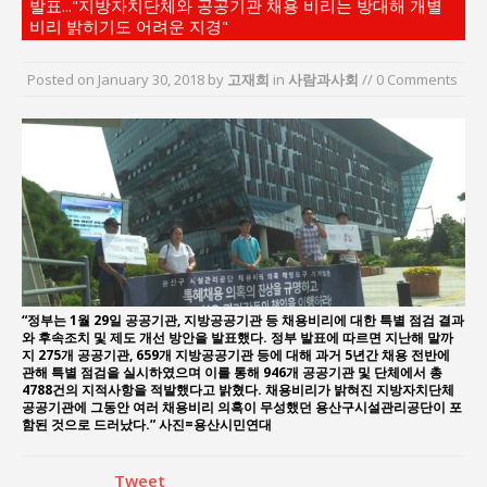
발표..."지방자치단체와 공공기관 채용 비리는 방대해 개별
지방의회 공약은 ‘빛 좋은 개살구’인가?
비리 밝히기도 어려운 지경"
“7월 1일 의장 선출은 ‘위법’이다”
“엄마의 절박함과 ‘실무형 정치인’으로 생활정치 실
Posted on
January 30, 2018
by
고재희
in
사람과사회
// 0 Comments
현”
김종대, “현대전, 강한 군대도 약해질 수 있다”
이홍원 작가, 생활문화상품 4종 판매
통일 지향 2국가론: 한반도 평화의 새로운 길
“정부는 1월 29일 공공기관, 지방공공기관 등 채용비리에 대한 특별 점검 결과
와 후속조치 및 제도 개선 방안을 발표했다. 정부 발표에 따르면 지난해 말까
지 275개 공공기관, 659개 지방공공기관 등에 대해 과거 5년간 채용 전반에
관해 특별 점검을 실시하였으며 이를 통해 946개 공공기관 및 단체에서 총
4788건의 지적사항을 적발했다고 밝혔다. 채용비리가 밝혀진 지방자치단체
공공기관에 그동안 여러 채용비리 의혹이 무성했던 용산구시설관리공단이 포
함된 것으로 드러났다.” 사진=용산시민연대
Tweet