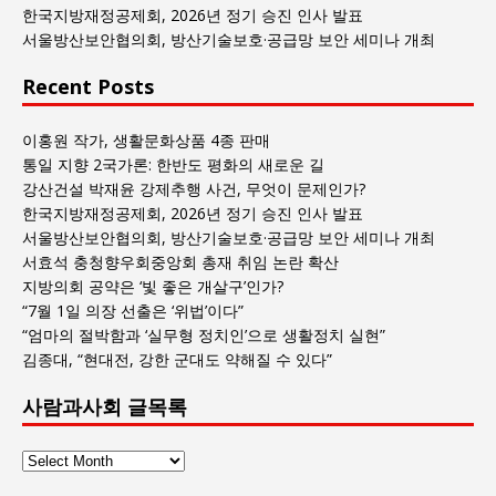
록
한국지방재정공제회, 2026년 정기 승진 인사 발표
서울방산보안협의회, 방산기술보호·공급망 보안 세미나 개최
Recent Posts
이홍원 작가, 생활문화상품 4종 판매
통일 지향 2국가론: 한반도 평화의 새로운 길
강산건설 박재윤 강제추행 사건, 무엇이 문제인가?
한국지방재정공제회, 2026년 정기 승진 인사 발표
서울방산보안협의회, 방산기술보호·공급망 보안 세미나 개최
서효석 충청향우회중앙회 총재 취임 논란 확산
지방의회 공약은 ‘빛 좋은 개살구’인가?
“7월 1일 의장 선출은 ‘위법’이다”
“엄마의 절박함과 ‘실무형 정치인’으로 생활정치 실현”
김종대, “현대전, 강한 군대도 약해질 수 있다”
사람과사회 글목록
사
람