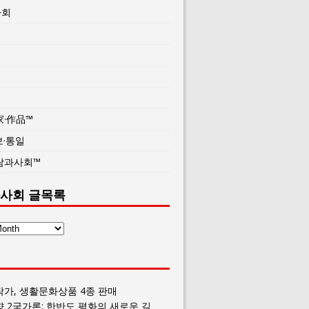
사회
家·作品™
보·통일
람과사회™
사회 글목록
작가, 생활문화상품 4종 판매
향 2국가론: 한반도 평화의 새로운 길