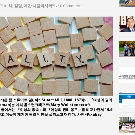
n 사람과사회:
™
in
책
,
칼럼
이홍원 작가, 생활문화상품 4종 판매
,
계간 사람과사회™
// 0 Comments
사람과사회:
통일 지향 2국가론: 한반도 평화의 새로운 길
)은 존 스튜어트 밀(Jojn Stuart Mill, 1806~1873)이, 『여성의 권리
f Woman)는 메리 울스턴크래프트(Mary Wollstonecraft,
다. 이 글에서는 『여성의 종속』과 『여성의 권리 옹호』를 비교하면서 19세
고 이들이 제기한 해결 방안을 살펴보고자 한다. 사진=Pixabay