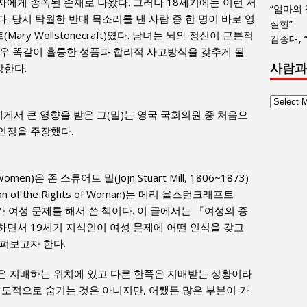
에게 종속된 존재로 나왔다. 그러나 18세기에는 이런 서
“엄마의
 당시 탁월한 반대 목소리를 낸 사람 중 한 명이 바로 영
실현”
y Wollstonecraft)였다. 남녀는 뇌와 정신이 근본적
김종대, 
경우 똑같이 훌륭한 성품과 합리적 사고방식을 갖추게 될
사람과
장한다.
사
or)에게서 큰 영향을 받은 그(밀)는 영국 국회의원 중 처음으
람
인정을 주장했다.
과
사
회
글
men)은 존 스튜어트 밀(Jojn Stuart Mill, 1806~1873)
목
on of the Rights of Woman)는 메리 울스턴크래프트
록
9~1797)가 여성 문제를 해서 쓴 책이다. 이 글에서는 『여성의 종
면서 19세기 지식인이 여성 문제에 어떤 인식을 갖고
펴보고자 한다.
은 지배하는 위치에 있고 다른 한쪽은 지배받는 상황이라
의도적으로 숨기는 것은 아니지만, 어쨌든 많은 부분이 가