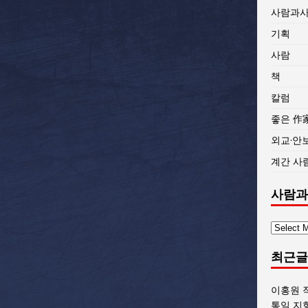
사람과
기획
사람
책
칼럼
좋은 作
외교·안
계간 사
사람과
사
람
최근글
과
사
회
이홍원 
글
통일 지