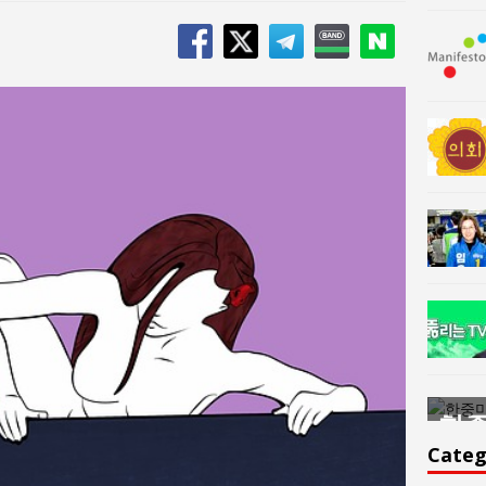
한중미술 교류의 플랫홈
한중
윤아르떼
윤
Categ