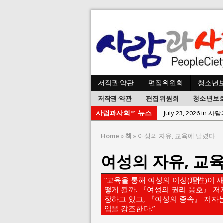
저작권·약관
편집위원회
청소년
저작권·약관
편집위원회
청소년보
사람과사회™ 뉴스
July 23, 2026 in 
July 2, 2026 in 사람:
Home
»
책
»
여성의 자유, 교육에 달렸다
July 1, 2026 in 사
여성의 자유, 교
June 22, 2026 in
June 8, 2026 in 
“교육을 통해 여성의 이성(理性)이 
June 2, 2026 in 
떻게 될까. 『여성의 권리 옹호』 저
장하고 있고, 『여성의 종속』 저자
May 27, 2026 in
임을 강조한다.”
May 23, 2026 in