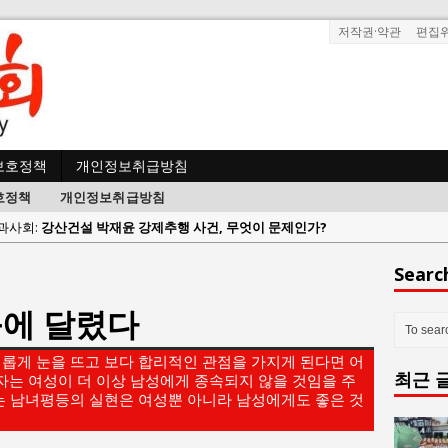
저작권·약관
편집
보호정책
개인정보취급방침
호정책
개인정보취급방침
사람과사회:
강산건설 박재윤 강제추행 사건, 무엇이 문제인가?
한국지방재정공제회, 2026년 정기 승진 인사 발표
Searc
람과사회:
서울방산보안협의회, 방산기술보호·공급망 보안 세미나 개최
육에 달렸다
 사람과사회:
서효석 충청향우회중앙회 총재 취임 논란 확산
사람과사회:
지방의회 공약은 ‘빛 좋은 개살구’인가?
새롭게 눈을 뜨고 보다 합리적인 관점을 가지게 된다면 어
최근 
사람과사회:
“7월 1일 의장 선출은 ‘위법’이다”
자는 여성이 더 이상 남성에게 종속되지 않을 것임을 주
는 남녀평등의 실현은 여성뿐 아니라 남성에게도 좋은 것
 사람과사회:
“엄마의 절박함과 ‘실무형 정치인’으로 생활정치 실현”
 사람과사회:
김종대, “현대전, 강한 군대도 약해질 수 있다”