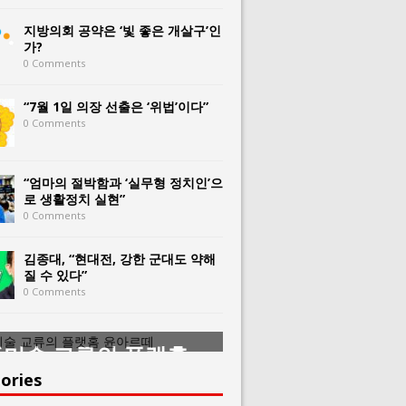
지방의회 공약은 ‘빛 좋은 개살구’인
가?
0 Comments
“7월 1일 의장 선출은 ‘위법’이다”
0 Comments
“엄마의 절박함과 ‘실무형 정치인’으
로 생활정치 실현”
0 Comments
김종대, “현대전, 강한 군대도 약해
질 수 있다”
0 Comments
미술 교류의 플랫홈
한중미술 교류의 
아르떼
윤아르떼
ories