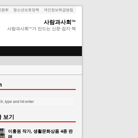
위원회
청소년보호정책
개인정보취급방침
사람과사회™
사람과사회™가 만드는 신문·잡지·책
h
글 보기
이홍원 작가, 생활문화상품 4종 판
매