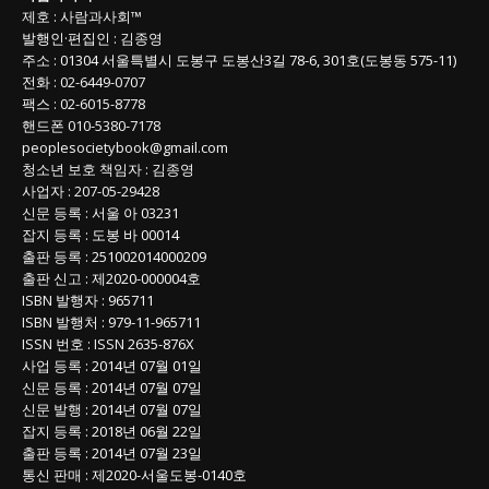
목
제호
:
사람과사회™
록
발행인
·
편집인
:
김종영
주소
: 01304
서울특별시 도봉구 도봉산3길
78-6, 301호(도봉동 575-11
)
전화
:
02-6449-0707
팩스 :
02-6015-8778
핸드폰
010-5380-7178
peoplesocietybook@gmail.com
청소년 보호 책임자
:
김종영
사업자
:
207-05-29428
신문 등록
: 서울 아 03231
잡지 등록
: 도봉 바 00014
출판 등록
: 251002014000209
출판 신고
: 제2020-000004호
ISBN
발행자 : 965711
ISBN
발행처 : 979-11-965711
ISSN
번호 :
ISSN
2635-876X
사업 등록
: 2014년 07월 01일
신문 등록
: 2014년 07월 07일
신문 발행
: 2014년 07월 07일
잡지 등록
: 2018년 06월 22일
출판 등록
: 2014년 07월 23일
통신 판매
:
제
2020-
서울도봉
-0140
호