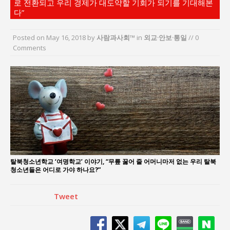
로 전환되고 우리 경제가 대도약할 기회가 되기를 기대해본
김종대, “현대전, 강한 군대도 약해질 수 있다”
다”
이홍원 작가, 생활문화상품 4종 판매
통일 지향 2국가론: 한반도 평화의 새로운 길
Posted on
May 16, 2018
by
사람과사회™
in
외교·안보·통일
// 0
Comments
강산건설 박재윤 강제추행 사건, 무엇이 문제인가?
한국지방재정공제회, 2026년 정기 승진 인사 발표
서울방산보안협의회, 방산기술보호·공급망 보안
세미나 개최
탈북청소년학교 ‘여명학교’ 이야기, “무릎 꿇어 줄 어머니마저 없는 우리 탈북
청소년들은 어디로 가야 하나요?”
Tweet