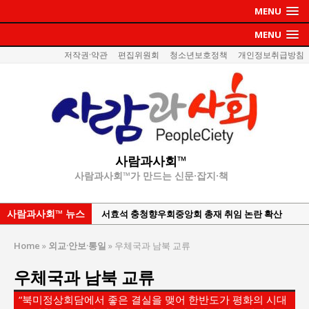
MENU
MENU
저작권·약관
편집위원회
청소년보호정책
개인정보취급방침
사람과사회™
사람과사회™가 만드는 신문·잡지·책
사람과사회™ 뉴스
서효석 충청향우회중앙회 총재 취임 논란 확산
지방의회 공약은 ‘빛 좋은 개살구’인가?
Home
»
외교·안보·통일
»
우체국과 남북 교류
“7월 1일 의장 선출은 ‘위법’이다”
우체국과 남북 교류
“엄마의 절박함과 ‘실무형 정치인’으로 생활정치 실
현”
“북미정상회담에서 좋은 결실을 맺어 한반도가 평화의 시대