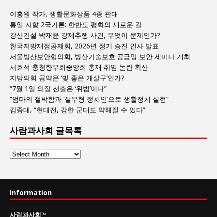
이홍원 작가, 생활문화상품 4종 판매
통일 지향 2국가론: 한반도 평화의 새로운 길
강산건설 박재윤 강제추행 사건, 무엇이 문제인가?
한국지방재정공제회, 2026년 정기 승진 인사 발표
서울방산보안협의회, 방산기술보호·공급망 보안 세미나 개최
서효석 충청향우회중앙회 총재 취임 논란 확산
지방의회 공약은 ‘빛 좋은 개살구’인가?
“7월 1일 의장 선출은 ‘위법’이다”
“엄마의 절박함과 ‘실무형 정치인’으로 생활정치 실현”
김종대, “현대전, 강한 군대도 약해질 수 있다”
사람과사회 글목록
사
람
과
사
Information
회
글
사람과사회
™