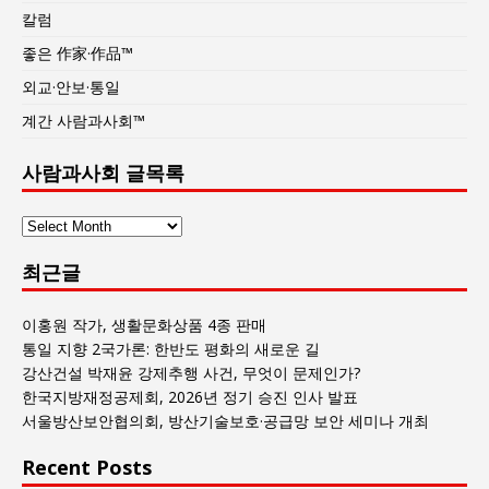
칼럼
좋은 作家·作品™
외교·안보·통일
계간 사람과사회™
사람과사회 글목록
사
람
최근글
과
사
회
이홍원 작가, 생활문화상품 4종 판매
글
통일 지향 2국가론: 한반도 평화의 새로운 길
목
강산건설 박재윤 강제추행 사건, 무엇이 문제인가?
록
한국지방재정공제회, 2026년 정기 승진 인사 발표
서울방산보안협의회, 방산기술보호·공급망 보안 세미나 개최
Recent Posts