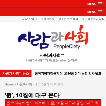
MENU
MENU
저작권·약관
편집위원회
청소년보호정책
개인정보취급방침
사람과사회™
사람과사회™가 만드는 신문·잡지·책
사람과사회™ 뉴스
한국지방재정공제회, 2026년 정기 승진 인사 발표
서울방산보안협의회, 방산기술보호·공급망 보안
Home
»
사람과사회
»
‘퀸’, 10월에 대구 온다
세미나 개최
‘퀸’, 10월에 대구 온다
서효석 충청향우회중앙회 총재 취임 논란 확산
지방의회 공약은 ‘빛 좋은 개살구’인가?
퀸 트리뷰트 밴드 ‘세르비아’ 팀, 10월 대구서 공연…‘대구 최