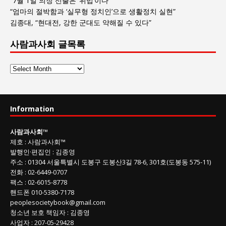
“7월 1일 의장 선출은 ‘위법’이다”
“엄마의 절박함과 ‘실무형 정치인’으로 생활정치 실현”
김종대, “현대전, 강한 군대도 약해질 수 있다”
사람과사회 글목록
사
람
과
사
Information
회
글
사람과사회
™
목
제호
:
사람과사회™
록
발행인
·
편집인
:
김종영
주소
: 01304
서울특별시 도봉구 도봉산3길
78-6, 301호(도봉동 575-11
)
전화
:
02-6449-0707
팩스 :
02-6015-8778
핸드폰
010-5380-7178
peoplesocietybook@gmail.com
청소년 보호 책임자
:
김종영
사업자
:
207-05-29428