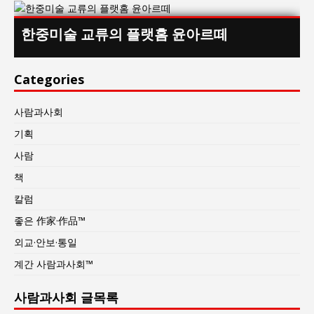
한중미술 교류의 플랫홈 윤아르떼
Categories
사람과사회
기획
사람
책
칼럼
좋은 作家·作品™
외교·안보·통일
계간 사람과사회™
사람과사회 글목록