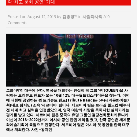
대·최고 문화 공연’ 기대
“7월 1일 의장 선출은 ‘위법’이다”
“엄마의 절박함과 ‘실무형 정치인’으로 생활정치 실
Posted on
August 12, 2019
by
김종영™
in
사람과사회
// 0
현”
Comments
김종대, “현대전, 강한 군대도 약해질 수 있다”
이홍원 작가, 생활문화상품 4종 판매
통일 지향 2국가론: 한반도 평화의 새로운 길
강산건설 박재윤 강제추행 사건, 무엇이 문제인가?
그룹 ‘퀸’이 대구에 온다. 영국을 대표하는 전설적 락 그룹 ‘퀸’(QUEEN)을 사
랑하는 트리뷰트 밴드가 오는 10월 12일 대구월드컵스타디움을 찾는다. 이번
에 내한해 공연하는 퀸 트리뷰트 밴드(Tribute Band)는 (주)세계문화예술기
획(대표 왕지민) 소속 ‘세르비아’ 팀이다. 세르비아 팀은 브라질 월드컵 때부터
전 세계 최고 실력을 인정받았으며, 영국 여왕의 사랑을 독차지한 실력가라는
평가를 받고 있다. 세르비아 팀은 중국의 유명 그룹인 절강선화문화커뮤니케
이션이 2018~2022년까지 아시아 공연 판권 계약을 했고, 한국 공연은 세계문
화예술기획이 독점으로 진행한다. 세르비아 팀은 아시아 첫 공연을 한국 대구
에서 개최한다. 사진=왕지민