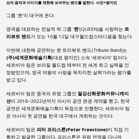
션의 음악과 이미지를 재현해 보여주는 밴드를 말한다. 사진=왕지민
그룹 ‘퀸’이 대구에 온다.
영국을 대표하는 전설적 락 그룹 ‘
퀸’
(QUEEN)을 사랑하는
트
리뷰트 밴드
가 오는 10월 12일 대구월드컵스타디움을 찾는다.
이번에 내한해 공연하는 퀸 트리뷰트 밴드(Tribute Band)는
(주)세계문화예술기획
(대표 왕지민) 소속 ‘세르비아’ 팀이다.
세르비아 팀은 브라질 월드컵 때부터 전 세계 최고 실력을 인
정받았으며, 영국 여왕의 사랑을 독차지한 실력가라는 평가를
받고 있다.
세르비아 팀은 중국의 유명 그룹인
절강선화문화커뮤니케이
션
이 2018~2022년까지 아시아 공연 판권 계약을 했고, 한국
공연은 세계문화예술기획이 독점으로 진행한다. 세르비아 팀
은 아시아 첫 공연을 한국 대구에서 개최하는 것이다.
세르바이 팀은
피터 프리스톤(Peter Freestone)
이 직접 기
획하고 발굴한 그룹이다. 프리스톤은 유럽 전역을 다니며