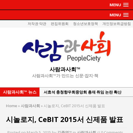
MENU
MENU
저작권·약관
편집위원회
청소년보호정책
개인정보취급방침
사람과사회™
사람과사회™가 만드는 신문·잡지·책
사람과사회™ 뉴스
서효석 충청향우회중앙회 총재 취임 논란 확산
지방의회 공약은 ‘빛 좋은 개살구’인가?
Home
»
사람과사회
»
시놀로지, CeBIT 2015서 신제품 발표
“7월 1일 의장 선출은 ‘위법’이다”
시놀로지, CeBIT 2015서 신제품 발표
“엄마의 절박함과 ‘실무형 정치인’으로 생활정치 실
현”
Posted on
March 5, 2015
by
김종영™
in
사람과사회
// 0 Comments