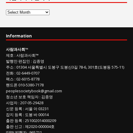
사
람
과
사
Information
회
글
사람과사회
™
목
제호
:
사람과사회™
록
발행인
·
편집인
:
김종영
주소
: 01304
서울특별시 도봉구 도봉산3길
78-6, 301호(도봉동 575-11
)
전화
:
02-6449-0707
팩스 :
02-6015-8778
핸드폰
010-5380-7178
peoplesocietybook@gmail.com
청소년 보호 책임자
:
김종영
사업자
:
207-05-29428
신문 등록
: 서울 아 03231
잡지 등록
: 도봉 바 00014
출판 등록
: 251002014000209
출판 신고
: 제2020-000004호
ISBN
발행자 : 965711