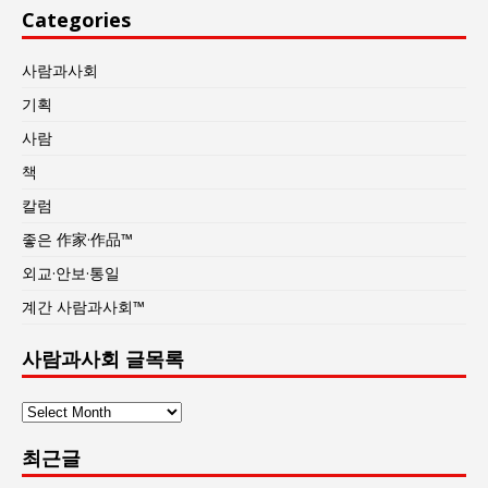
Categories
사람과사회
기획
사람
책
칼럼
좋은 作家·作品™
외교·안보·통일
계간 사람과사회™
사람과사회 글목록
사
람
최근글
과
사