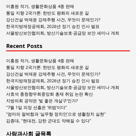
회
이홍원 작가, 생활문화상품 4종 판매
글
통일 지향 2국가론: 한반도 평화의 새로운 길
목
강산건설 박재윤 강제추행 사건, 무엇이 문제인가?
록
한국지방재정공제회, 2026년 정기 승진 인사 발표
서울방산보안협의회, 방산기술보호·공급망 보안 세미나 개최
Recent Posts
이홍원 작가, 생활문화상품 4종 판매
통일 지향 2국가론: 한반도 평화의 새로운 길
강산건설 박재윤 강제추행 사건, 무엇이 문제인가?
한국지방재정공제회, 2026년 정기 승진 인사 발표
서울방산보안협의회, 방산기술보호·공급망 보안 세미나 개최
서효석 충청향우회중앙회 총재 취임 논란 확산
지방의회 공약은 ‘빛 좋은 개살구’인가?
“7월 1일 의장 선출은 ‘위법’이다”
“엄마의 절박함과 ‘실무형 정치인’으로 생활정치 실현”
김종대, “현대전, 강한 군대도 약해질 수 있다”
사람과사회 글목록