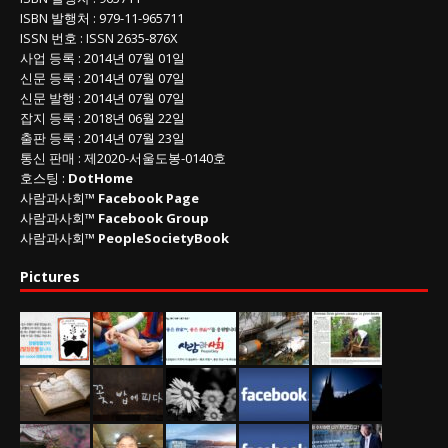
ISBN
발행처 : 979-11-965711
ISSN
번호 :
ISSN
2635-876X
사업 등록
: 2014년 07월 01일
신문 등록
: 2014년 07월 07일
신문 발행
: 2014년 07월 07일
잡지 등록
: 2018년 06월 22일
출판 등록
: 2014년 07월 23일
통신 판매
:
제
2020-
서울도봉
-0140
호
호스팅 :
DotHome
사람과사회™
Facebook Page
사람과사회™
Facebook Group
사람과사회™
PeopleSocietyBook
Pictures