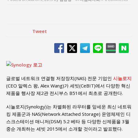
김종대, “현대전, 강한 군대도 약해질 수 있다”
이홍원 작가, 생활문화상품 4종 판매
통일 지향 2국가론: 한반도 평화의 새로운 길
강산건설 박재윤 강제추행 사건, 무엇이 문제인가?
Tweet
한국지방재정공제회, 2026년 정기 승진 인사 발표
서울방산보안협의회, 방산기술보호·공급망 보안
세미나 개최
글로벌 네트워크 연결형 저장장치(NAS) 전문 기업인
시놀로지
(CEO 알렉스 왕, Alex Wang)가 세빗(CeBIT)에서 다양한 혁신
제품을 행사장 제2관 전시부스 B51에서 최초로 공개한다.
시놀로지(Synology)는 차별화된 라우터를 앞세운 최신 네트워
킹 제품군과 NAS(Network Attached Storage) 운영체제인 디
스크스테이션 매니저(DSM) 5.2 베타 등 다양한 신제품을 3월
중순 개최하는 세빗 2015에서 소개할 것이라고 발표했다.