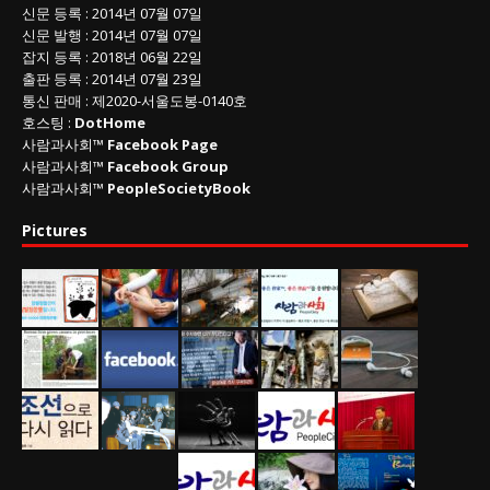
신문 등록
: 2014년 07월 07일
신문 발행
: 2014년 07월 07일
잡지 등록
: 2018년 06월 22일
출판 등록
: 2014년 07월 23일
통신 판매
:
제
2020-
서울도봉
-0140
호
호스팅 :
DotHome
사람과사회™
Facebook Page
사람과사회™
Facebook Group
사람과사회™
PeopleSocietyBook
Pictures