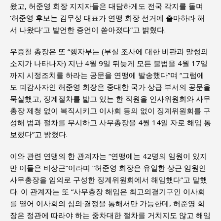
왔고, 허준영 회장 지지자들은 대담하게도 전국 각지를 돌며
‘허준영 후보는 김무성 대표가 연맹 회장 선거에 출마하라 해
서 나왔다’고 발언한 증언이 쏟아졌다”고 밝혔다.
우종철 총장은 또 “행자부는 (부실 조사에 대한 비판과 말썽의
소지가 나타나자) 지난 4월 9일 뒤늦게 모든 불법을 4월 17일
까지 시정조치를 하라는 공문을 연맹에 발송했다”며 “그럼에
도 피감사자인 허준영 회장은 중대한 국가 상급 부서의 공문을
묵살했고, 징계절차를 밟고 있는 한 직원을 인사위원회와 사무
총장 제청 없이 복직시키고 이사회 동의 없이 징계위원회를 구
성해 법과 절차를 무시하고 사무총장을 4월 14일 자로 해임 통
보했다”고 밝혔다.
이와 관련 연맹의 한 관계자는 “연맹에는 42명의 임원이 있지
만 이들은 비상근”이라며 “허준영 회장은 유일한 상근 임원인
사무총장을 임의로 구성한 징계위원회에서 해임했다”고 말했
다. 이 관계자는 또 “사무총장 해임은 최고의결기구인 이사회
를 열어 이사회의 심의·결정을 통해서만 가능한데, 허준영 회
장은 정관에 따라야 하는 중차대한 절차를 거치지도 않고 해임