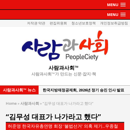
MENU
MENU
저작권·약관
편집위원회
청소년보호정책
개인정보취급방침
사람과사회™
사람과사회™가 만드는 신문·잡지·책
한국지방재정공제회, 2026년 정기 승진 인사 발표
사람과사회™ 뉴스
서울방산보안협의회, 방산기술보호·공급망 보안
세미나 개최
Home
»
사람과사회
»
“김무성 대표가 나가라고 했다”
서효석 충청향우회중앙회 총재 취임 논란 확산
“김무성 대표가 나가라고 했다”
지방의회 공약은 ‘빛 좋은 개살구’인가?
허준영 한국자유총연맹 회장 ‘불법선거’ 의혹 제기...우종철
“7월 1일 의장 선출은 ‘위법’이다”