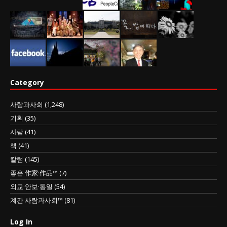
Category
사람과사회
(1,248)
기획
(35)
사람
(41)
책
(41)
칼럼
(145)
좋은 作家·作品™
(7)
외교·안보·통일
(54)
계간 사람과사회™
(81)
Log In