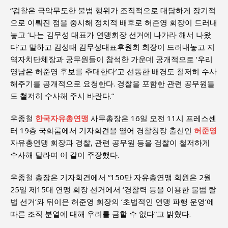
“검찰은 극악무도한 불법 행위가 조직적으로 대담하게 장기적
으로 이뤄진 점을 중시해 정치적 배후로 허준영 회장이 드러내
놓고 ‘나는 김무성 대표가 연맹회장 선거에 나가라 해서 나왔
다’고 말하고 김성태 김무성대표후원회 회장이 드러내놓고 지
역자치단체장과 공무원들이 참석한 가운데 공개적으로 ‘우리
영남은 허준영 후보를 추대한다’고 선동한 배경도 철저히 수사
해주기를 공개적으로 요청한다. 경찰을 포함한 관련 공무원들
도 철저히 수사해 주시 바란다.”
우종철
한국자유총연맹
사무총장은 16일 오전 11시 프레스센
터 19층 국화룸에서 기자회견을 열어 경찰청장 출신인
허준영
자유총연맹 회장과 경찰, 관련 공무원 등을 검찰이 철저하게
수사해 달라며 이 같이 주장했다.
우종철 총장은 기자회견에서 “150만 자유총연맹 회원은 2월
25일 제15대 연맹 회장 선거에서 ‘경찰력 등을 이용한 불법 탈
법 선거’와 뒤이은 허준영 회장의 ‘초법적인 연맹 파행 운영’에
따른 조직 분열에 대해 우려를 금할 수 없다”고 밝혔다.