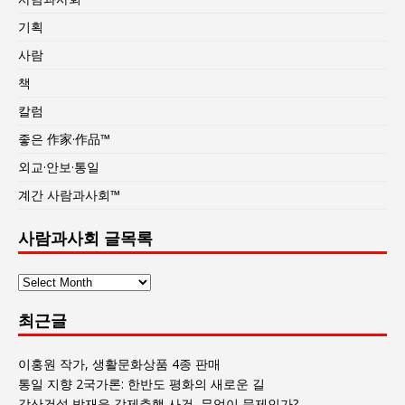
기획
사람
책
칼럼
좋은 作家·作品™
외교·안보·통일
계간 사람과사회™
사람과사회 글목록
사
람
최근글
과
사
회
이홍원 작가, 생활문화상품 4종 판매
글
통일 지향 2국가론: 한반도 평화의 새로운 길
목
강산건설 박재윤 강제추행 사건, 무엇이 문제인가?