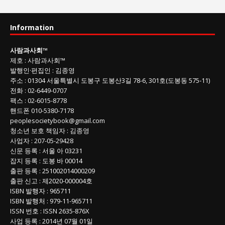
과
사
Information
회
글
사람과사회
™
목
제호
:
사람과사회™
록
발행인
·
편집인
:
김종영
주소
: 01304
서울특별시 도봉구 도봉산3길
78-6, 301호(도봉동 575-11
)
전화
:
02-6449-0707
팩스 :
02-6015-8778
핸드폰
010-5380-7178
peoplesocietybook@gmail.com
청소년 보호 책임자
:
김종영
사업자
:
207-05-29428
신문 등록
: 서울 아 03231
잡지 등록
: 도봉 바 00014
출판 등록
: 251002014000209
출판 신고
: 제2020-000004호
ISBN
발행자 : 965711
ISBN
발행처 : 979-11-965711
ISSN
번호 :
ISSN
2635-876X
사업 등록
: 2014년 07월 01일