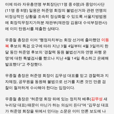
이에 따라 자유총연맹 부회장단(11명 중 6명)과 중앙이사단
(11명 중 8명) 일원은 허준영 회장의 불법선거와 관련 연맹의
비정상적인 상황을 조속히 정상화할 수 있도록 서울지방법원
에 회장직무정지가처분 재판부(재판장 김용대 수석부장판사)
에 이미 탄원서를 제출한 상태다.
우종철 총장은 이어 “행정자치부는 회장 선거에 출마했던
이동
복
후보의 특검 요구에 따라 지난 3월 4일부터 4월 3일까지 한
달 동안 허준영 후보의 ‘경찰력 동원 불법선거와 연맹 파행 운
영’에 대한 특별검사를 했으나 지난 4월 14일 축소하고 은폐해
발표했다”고 주장했다.
우종철 총장은 허준영 회장이 김무성 대표를 믿고 경찰력과 지
자체장, 공무원을 동원해 불법으로 선거를 치른 것인 만큼 검
찰이 철저하게 수사해야 한다는 입장이다.
우종철 총장은 “허준영 회장 뒤에 있는 정치적 배후(
김무성
새
누리당 대표) 때문이 아닌가 하는 의심이 든다”며 “김무성 대표
가 허준영 회장을 뒤에서 민다는 소문은 이미 언론 보도에 나