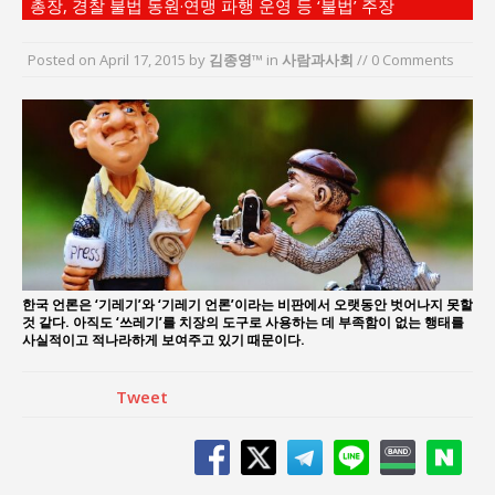
총장, 경찰 불법 동원·연맹 파행 운영 등 ‘불법’ 주장
“엄마의 절박함과 ‘실무형 정치인’으로 생활정치 실
현”
Posted on
April 17, 2015
by
김종영™
in
사람과사회
// 0 Comments
김종대, “현대전, 강한 군대도 약해질 수 있다”
이홍원 작가, 생활문화상품 4종 판매
통일 지향 2국가론: 한반도 평화의 새로운 길
강산건설 박재윤 강제추행 사건, 무엇이 문제인가?
한국 언론은 ‘기레기’와 ‘기레기 언론’이라는 비판에서 오랫동안 벗어나지 못할
것 같다. 아직도 ‘쓰레기’를 치장의 도구로 사용하는 데 부족함이 없는 행태를
사실적이고 적나라하게 보여주고 있기 때문이다.
Tweet