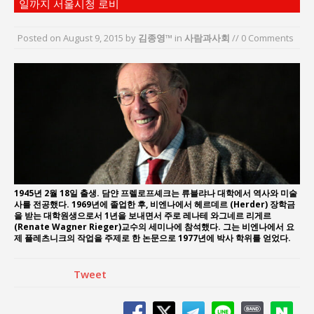
일까지 서울시청 로비
“7월 1일 의장 선출은 ‘위법’이다”
“엄마의 절박함과 ‘실무형 정치인’으로 생활정치 실
Posted on
August 9, 2015
by
김종영™
in
사람과사회
// 0 Comments
현”
김종대, “현대전, 강한 군대도 약해질 수 있다”
이홍원 작가, 생활문화상품 4종 판매
통일 지향 2국가론: 한반도 평화의 새로운 길
1945년 2월 18일 출생. 담얀 프렐로프셰크는 류블랴나 대학에서 역사와 미술
사를 전공했다. 1969년에 졸업한 후, 비엔나에서 헤르데르 (Herder) 장학금
을 받는 대학원생으로서 1년을 보내면서 주로 레나테 와그네르 리게르
(Renate Wagner Rieger)교수의 세미나에 참석했다. 그는 비엔나에서 요
제 플레츠니크의 작업을 주제로 한 논문으로 1977년에 박사 학위를 얻었다.
Tweet