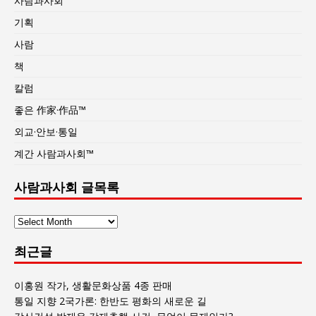
사람과사회
기획
사람
책
칼럼
좋은 作家·作品™
외교·안보·통일
계간 사람과사회™
사람과사회 글목록
사
람
최근글
과
사
회
이홍원 작가, 생활문화상품 4종 판매
글
통일 지향 2국가론: 한반도 평화의 새로운 길
목