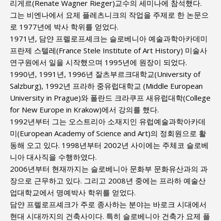
리게르(Renate Wagner Rieger)교수의 세미나에 참석했다.
그는 비엔나에서 요제 플레츠니크의 작업을 주제로 한 논문으
로 1977년에 박사 학위를 얻었다.
1971년, 담얀 프렐로프셰크는 슬로베니아 예술과학아카데미
프란제 스텔레(France Stele Institute of Art History) 미술사
연구원에서 일을 시작했으며 1995년에 원장이 되었다.
1990년, 1991년, 1996년 잘츠부르크대학교(University of
Salzburg), 1992년 프라하 중유럽대학교 (Middle European
University in Prague)와 폴란드 크라쿠프 새유럽대학(College
for New Europe in Krakow)에서 강의를 했다.
1992년부터 그는 오스트리아 소재지인 유럽예술과학아카데
미(European Academy of Science and Art)의 정회원으로 활
동해 오고 있다. 1998년부터 2002년 사이에는 주체코 슬로베
니아 대사직을 수행하였다.
2006년부터 현재까지는 슬로베니아 문화부 문화유산과의 과
장으로 근무하고 있다. 그리고 2008년 중에는 프라하 예술산
업대학교에서 명예박사 학위를 얻었다.
담얀 프렐로프셰크가 주로 종사하는 분야는 바로크 시대에서
현대 시대까지의 건축사이다. 특히 슬로베니아 건축가 요제 플