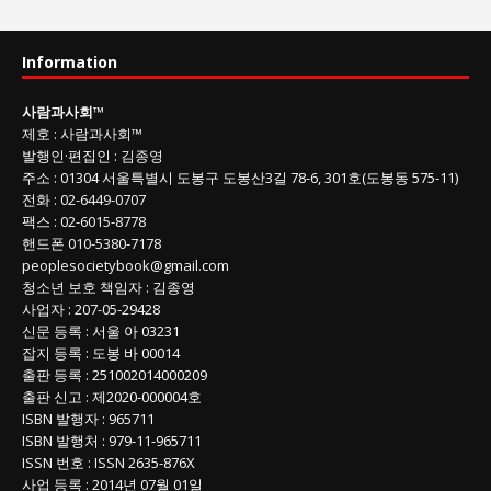
과
사
Information
회
글
사람과사회
™
목
제호
:
사람과사회™
록
발행인
·
편집인
:
김종영
주소
: 01304
서울특별시 도봉구 도봉산3길
78-6, 301호(도봉동 575-11
)
전화
:
02-6449-0707
팩스 :
02-6015-8778
핸드폰
010-5380-7178
peoplesocietybook@gmail.com
청소년 보호 책임자
:
김종영
사업자
:
207-05-29428
신문 등록
: 서울 아 03231
잡지 등록
: 도봉 바 00014
출판 등록
: 251002014000209
출판 신고
: 제2020-000004호
ISBN
발행자 : 965711
ISBN
발행처 : 979-11-965711
ISSN
번호 :
ISSN
2635-876X
사업 등록
: 2014년 07월 01일