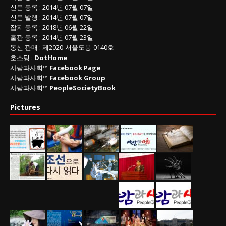
신문 등록
: 2014년 07월 07일
신문 발행
: 2014년 07월 07일
잡지 등록
: 2018년 06월 22일
출판 등록
: 2014년 07월 23일
통신 판매
:
제
2020-
서울도봉
-0140
호
호스팅 :
DotHome
사람과사회™
Facebook Page
사람과사회™
Facebook Group
사람과사회™
PeopleSocietyBook
Pictures