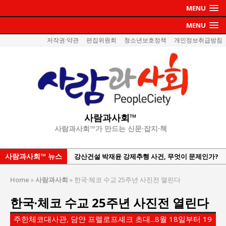
MENU
MENU
저작권·약관
편집위원회
청소년보호정책
개인정보취급방침
사람과사회™
사람과사회™가 만드는 신문·잡지·책
강산건설 박재윤 강제추행 사건, 무엇이 문제인가?
사람과사회™ 뉴스
한국지방재정공제회, 2026년 정기 승진 인사 발표
서울방산보안협의회, 방산기술보호·공급망 보안
Home
»
사람과사회
»
한국·체코 수교 25주년 사진전 열린다
세미나 개최
한국·체코 수교 25주년 사진전 열린다
서효석 충청향우회중앙회 총재 취임 논란 확산
주한체코대사관, 담얀 프렐로프셰크 초대...8월 18일부터 19
지방의회 공약은 ‘빛 좋은 개살구’인가?