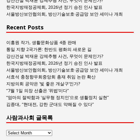
강산건설 박재윤 강제추행 사건, 무엇이 문제인가?
록
한국지방재정공제회, 2026년 정기 승진 인사 발표
서울방산보안협의회, 방산기술보호·공급망 보안 세미나 개최
Recent Posts
이홍원 작가, 생활문화상품 4종 판매
통일 지향 2국가론: 한반도 평화의 새로운 길
강산건설 박재윤 강제추행 사건, 무엇이 문제인가?
한국지방재정공제회, 2026년 정기 승진 인사 발표
서울방산보안협의회, 방산기술보호·공급망 보안 세미나 개최
서효석 충청향우회중앙회 총재 취임 논란 확산
지방의회 공약은 ‘빛 좋은 개살구’인가?
“7월 1일 의장 선출은 ‘위법’이다”
“엄마의 절박함과 ‘실무형 정치인’으로 생활정치 실현”
김종대, “현대전, 강한 군대도 약해질 수 있다”
사람과사회 글목록
사
람