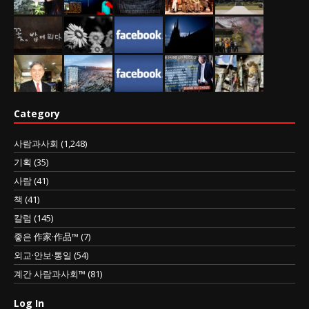
Category
사람과사회
(1,248)
기획
(35)
사람
(41)
책
(41)
칼럼
(145)
좋은 作家·作品™
(7)
외교·안보·통일
(54)
계간 사람과사회™
(81)
Log In