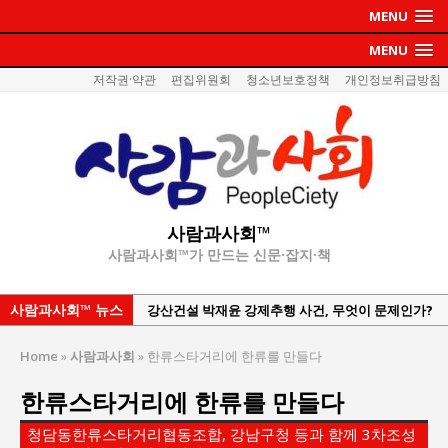
MENU
MENU
저작권·약관
편집위원회
청소년보호정책
개인정보취급방침
사람과사회™
사람과사회™가 만드는 신문·잡지·책
사람과사회™ 뉴스
강산건설 박재윤 강제추행 사건, 무엇이 문제인가?
한국지방재정공제회, 2026년 정기 승진 인사 발표
Home
»
사람과사회
»
한류스타거리에 한류를 만들다
서울방산보안협의회, 방산기술보호·공급망 보안
한류스타거리에 한류를 만들다
세미나 개최
서효석 충청향우회중앙회 총재 취임 논란 확산
청담동한류스타거리협동조합, 강남구청 등과 함께 3차조성