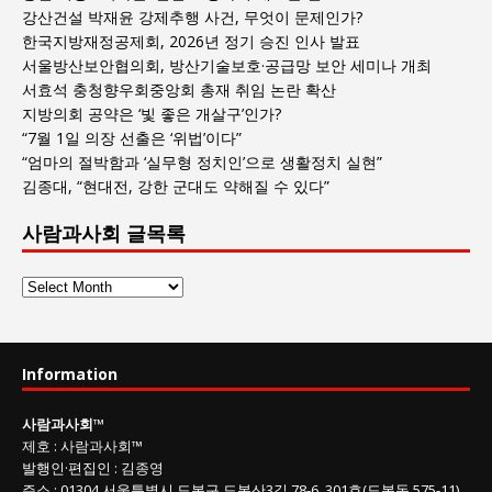
강산건설 박재윤 강제추행 사건, 무엇이 문제인가?
한국지방재정공제회, 2026년 정기 승진 인사 발표
서울방산보안협의회, 방산기술보호·공급망 보안 세미나 개최
서효석 충청향우회중앙회 총재 취임 논란 확산
지방의회 공약은 ‘빛 좋은 개살구’인가?
“7월 1일 의장 선출은 ‘위법’이다”
“엄마의 절박함과 ‘실무형 정치인’으로 생활정치 실현”
김종대, “현대전, 강한 군대도 약해질 수 있다”
사람과사회 글목록
사
람
과
사
Information
회
글
사람과사회
™
목
제호
:
사람과사회™
록
발행인
·
편집인
:
김종영
주소
: 01304
서울특별시 도봉구 도봉산3길
78-6, 301호(도봉동 575-11
)