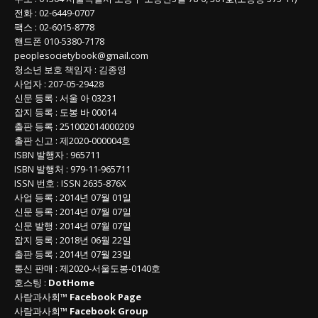
전화
:
02-6449-0707
팩스 :
02-6015-8778
핸드폰
010-5380-7178
peoplesocietybook@gmail.com
청소년 보호 책임자
:
김종영
사업자
:
207-05-29428
신문 등록
: 서울 아 03231
잡지 등록
: 도봉 바 00014
출판 등록
: 251002014000209
출판 신고
: 제2020-000004호
ISBN
발행자 : 965711
ISBN
발행처 : 979-11-965711
ISSN
번호 :
ISSN
2635-876X
사업 등록
: 2014년 07월 01일
신문 등록
: 2014년 07월 07일
신문 발행
: 2014년 07월 07일
잡지 등록
: 2018년 06월 22일
출판 등록
: 2014년 07월 23일
통신 판매
:
제
2020-
서울도봉
-0140
호
호스팅 :
DotHome
사람과사회™
Facebook Page
사람과사회™
Facebook Group