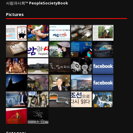
사람과사회™
PeopleSocietyBook
Pictures