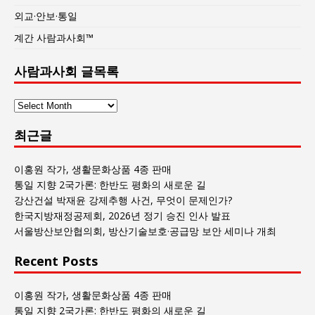
외교·안보·통일
계간 사람과사회™
사람과사회 글목록
사
람
최근글
과
사
회
이홍원 작가, 생활문화상품 4종 판매
글
통일 지향 2국가론: 한반도 평화의 새로운 길
목
강산건설 박재윤 강제추행 사건, 무엇이 문제인가?
록
한국지방재정공제회, 2026년 정기 승진 인사 발표
서울방산보안협의회, 방산기술보호·공급망 보안 세미나 개최
Recent Posts
이홍원 작가, 생활문화상품 4종 판매
통일 지향 2국가론: 한반도 평화의 새로운 길