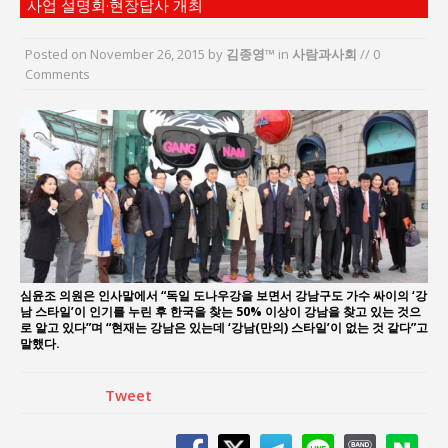
사업 설명회·현장답사 개최
지방의회 공약은 ‘빛 좋은 개살구’인가?
“7월 1일 의장 선출은 ‘위법’이다”
Posted on
November 26, 2015
by
김종영™
in
사람과사회
// 0
“엄마의 절박함과 ‘실무형 정치인’으로 생활정치 실
Comments
현”
김종대, “현대전, 강한 군대도 약해질 수 있다”
이홍원 작가, 생활문화상품 4종 판매
통일 지향 2국가론: 한반도 평화의 새로운 길
심윤조 의원은 인사말에서 “독일 도나우강을 보면서 강남구도 가수 싸이의 ‘강
남 스타일’이 인기를 누린 후 한국을 찾는 50% 이상이 강남을 찾고 있는 것으
로 알고 있다”며 “현재는 강남은 있는데 ‘강남(만의) 스타일’이 없는 것 같다”고
말했다.
Tweet