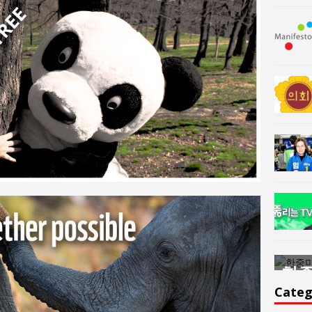
한중미술 교류의 플랫홈
한중
윤아르떼
윤
Categ