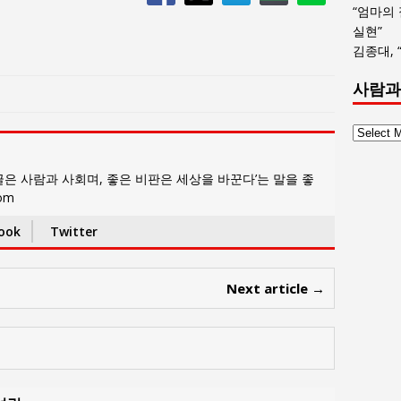
“엄마의
실현”
김종대, 
사람과
사
람
과
은 사람과 사회며, 좋은 비판은 세상을 바꾼다’는 말을 좋
사
com
회
글
ook
Twitter
목
록
Next article →