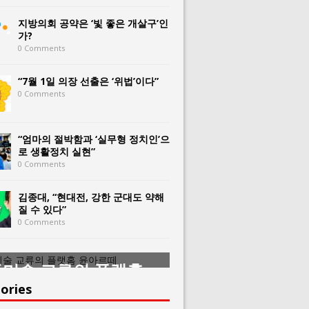
지방의회 공약은 ‘빛 좋은 개살구’인
가?
0 Comments
“7월 1일 의장 선출은 ‘위법’이다”
0 Comments
“엄마의 절박함과 ‘실무형 정치인’으
로 생활정치 실현”
0 Comments
김종대, “현대전, 강한 군대도 약해
질 수 있다”
0 Comments
미술 교류의 플랫홈
한중미술 교류의 
아르떼
윤아르떼
ories