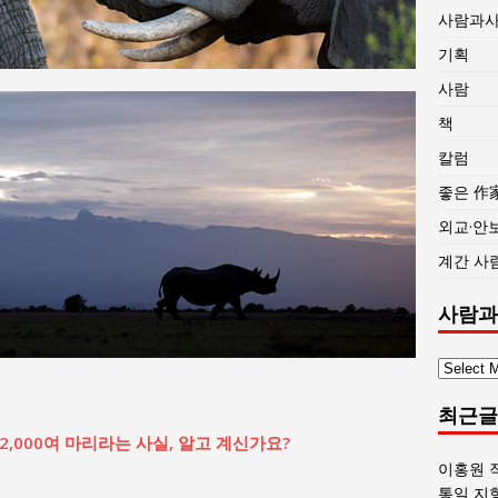
사람과
기획
사람
책
칼럼
좋은 作
외교·안
계간 사
사람과
사
람
최근글
과
사
,000여 마리라는 사실, 알고 계신가요?
회
이홍원 
글
통일 지