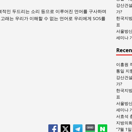
목
강산건설
록
반복적인 두드리는 소리 등으로 이루어진 언어를 구사하며
가?
고래는 우리가 이해할 수 없는 언어로 우리에게 SOS를
한국지방
표
서울방산
세미나 
Recen
이홍원 
통일 지
강산건설
가?
한국지방
표
서울방산
세미나 
서효석 
지방의회 
“7월 1