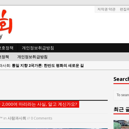
저작권·약관
편집
보호정책
개인정보취급방침
호정책
개인정보취급방침
사람과사회:
강산건설 박재윤 강제추행 사건, 무엇이 문제인가?
한국지방재정공제회, 2026년 정기 승진 인사 발표
Searc
람과사회:
서울방산보안협의회, 방산기술보호·공급망 보안 세미나 개최
 사람과사회:
서효석 충청향우회중앙회 총재 취임 논란 확산
사람과사회:
지방의회 공약은 ‘빛 좋은 개살구’인가?
2,000여 마리라는 사실, 알고 계신가요?
최근 
사람과사회:
“7월 1일 의장 선출은 ‘위법’이다”
 사람과사회:
“엄마의 절박함과 ‘실무형 정치인’으로 생활정치 실현”
™
in
사람과사회
// 0 Comments
 사람과사회:
김종대, “현대전, 강한 군대도 약해질 수 있다”