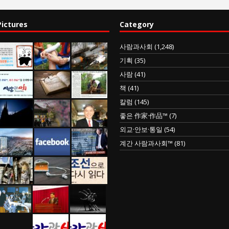
Pictures
Category
사람과사회
(1,248)
기획
(35)
사람
(41)
책
(41)
칼럼
(145)
좋은 作家·作品™
(7)
외교·안보·통일
(54)
계간 사람과사회™
(81)