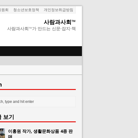
위원회
청소년보호정책
개인정보취급방침
사람과사회™
사람과사회™가 만드는 신문·잡지·책
h
글 보기
이홍원 작가, 생활문화상품 4종 판
매