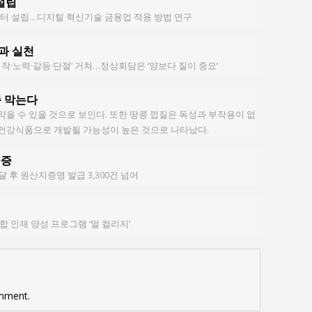
 설립
구센터 설립…디지털 혁신기술 금융업 적용 방법 연구
과 실천
‘시작·노력·갈등·단절’ 거쳐…정상회담은 ‘양보다 질이 중요’
증 막는다
막을 수 있을 것으로 보인다. 또한 땅콩 껍질은 독성과 부작용이 없
 건강식품으로 개발될 가능성이 높은 것으로 나타났다.
급증
한달 후 원산지증명 발급 3,300건 넘어
합 인재 양성 프로그램 ‘얼 컬리지’
mment.