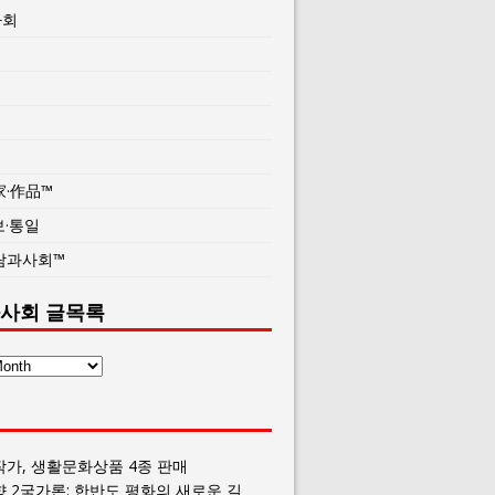
사회
家·作品™
보·통일
람과사회™
사회 글목록
작가, 생활문화상품 4종 판매
향 2국가론: 한반도 평화의 새로운 길