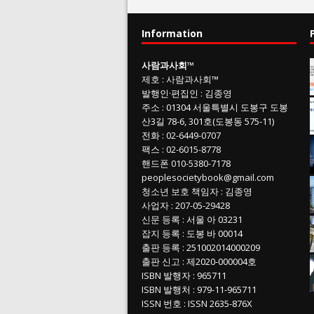
Information
사람과사회
™
제호
:
사람과사회™
발행인
·
편집인
:
김종영
주소
: 01304
서울특별시 도봉구 도봉
산3길
78-6, 301호(도봉동 575-11
)
전화
:
02-6449-0707
팩스 :
02-6015-8778
핸드폰
010-5380-7178
peoplesocietybook@gmail.com
청소년 보호 책임자
:
김종영
사업자
:
207-05-29428
신문 등록
: 서울 아 03231
잡지 등록
: 도봉 바 00014
출판 등록
: 251002014000209
출판 신고
: 제2020-000004호
ISBN
발행자 : 965711
ISBN
발행처 : 979-11-965711
ISSN
번호 :
ISSN
2635-876X