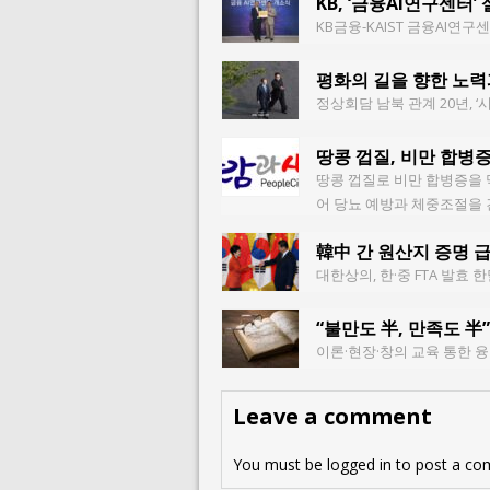
KB, ‘금융AI연구센터’
KB금융-KAIST 금융AI연
평화의 길을 향한 노력
정상회담 남북 관계 20년, 
땅콩 껍질, 비만 합병
땅콩 껍질로 비만 합병증을 
어 당뇨 예방과 체중조절을
韓中 간 원산지 증명 
대한상의, 한·중 FTA 발효 
“불만도 半, 만족도 半”
이론·현장·창의 교육 통한 융
Leave a comment
You must be
logged in
to post a co