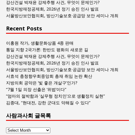
목
강산건설 박재윤 강제추행 사건, 무엇이 문제인가?
록
한국지방재정공제회, 2026년 정기 승진 인사 발표
서울방산보안협의회, 방산기술보호·공급망 보안 세미나 개최
Recent Posts
이홍원 작가, 생활문화상품 4종 판매
통일 지향 2국가론: 한반도 평화의 새로운 길
강산건설 박재윤 강제추행 사건, 무엇이 문제인가?
한국지방재정공제회, 2026년 정기 승진 인사 발표
서울방산보안협의회, 방산기술보호·공급망 보안 세미나 개최
서효석 충청향우회중앙회 총재 취임 논란 확산
지방의회 공약은 ‘빛 좋은 개살구’인가?
“7월 1일 의장 선출은 ‘위법’이다”
“엄마의 절박함과 ‘실무형 정치인’으로 생활정치 실현”
김종대, “현대전, 강한 군대도 약해질 수 있다”
사람과사회 글목록
사