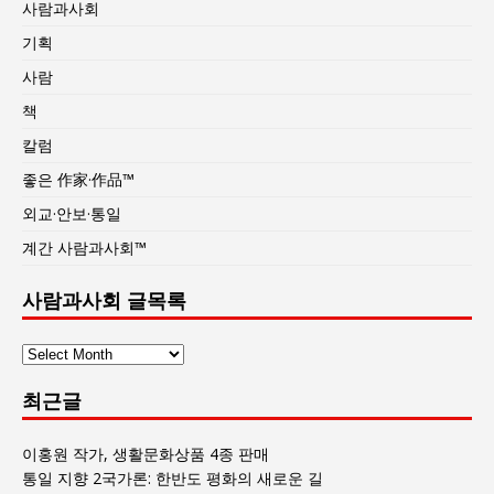
사람과사회
기획
사람
책
칼럼
좋은 作家·作品™
외교·안보·통일
계간 사람과사회™
사람과사회 글목록
사
람
최근글
과
사
회
이홍원 작가, 생활문화상품 4종 판매
글
통일 지향 2국가론: 한반도 평화의 새로운 길