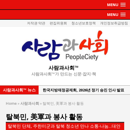
MENU
MENU
저작권·약관
편집위원회
청소년보호정책
개인정보취급방침
사람과사회™
사람과사회™가 만드는 신문·잡지·책
사람과사회™ 뉴스
한국지방재정공제회, 2026년 정기 승진 인사 발표
서울방산보안협의회, 방산기술보호·공급망 보안
Home
»
사람과사회
»
탈북민, 美軍과 봉사 활동
세미나 개최
탈북민, 美軍과 봉사 활동
서효석 충청향우회중앙회 총재 취임 논란 확산
지방의회 공약은 ‘빛 좋은 개살구’인가?
탈북민 단체, 주한미군과 탈북 청소년 만나 소통‧나눔…대안