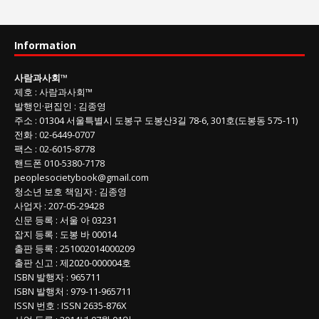
람
과
사
Information
회
글
사람과사회
™
목
제호
:
사람과사회™
록
발행인
·
편집인
:
김종영
주소
: 01304
서울특별시 도봉구 도봉산3길
78-6, 301호(도봉동 575-11
)
전화
:
02-6449-0707
팩스 :
02-6015-8778
핸드폰
010-5380-7178
peoplesocietybook@gmail.com
청소년 보호 책임자
:
김종영
사업자
:
207-05-29428
신문 등록
: 서울 아 03231
잡지 등록
: 도봉 바 00014
출판 등록
: 251002014000209
출판 신고
: 제2020-000004호
ISBN
발행자 : 965711
ISBN
발행처 : 979-11-965711
ISSN
번호 :
ISSN
2635-876X