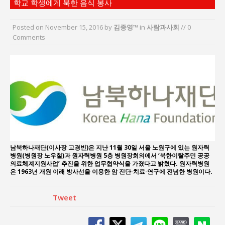
학교 학생에게 북한 음식 봉사
“7월 1일 의장 선출은 ‘위법’이다”
“엄마의 절박함과 ‘실무형 정치인’으로 생활정치 실
Posted on
November 15, 2016
by
김종영™
in
사람과사회
// 0
현”
Comments
김종대, “현대전, 강한 군대도 약해질 수 있다”
이홍원 작가, 생활문화상품 4종 판매
통일 지향 2국가론: 한반도 평화의 새로운 길
강산건설 박재윤 강제추행 사건, 무엇이 문제인가?
남북하나재단(이사장 고경빈)은 지난 11월 30일 서울 노원구에 있는 원자력
병원(병원장 노우철)과 원자력병원 5층 병원장회의에서 ‘북한이탈주민 공공
의료체계지원사업’ 추진을 위한 업무협약식을 가졌다고 밝혔다. 원자력병원
은 1963년 개원 이래 방사선을 이용한 암 진단·치료·연구에 전념한 병원이다.
Tweet