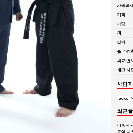
사람과
기획
사람
책
칼럼
좋은 作
외교·안
계간 사
사람과
사
람
최근글
과
사
회
이홍원 
글
통일 지