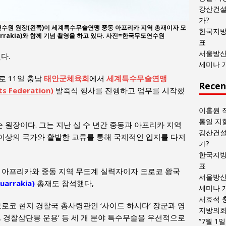
목
강산건설
록
가?
원 원장(왼쪽)이 세계특수무술연맹 중동 아프리카 지역 총재이자 모
한국지방
arrakia)와 함께 기념 촬영을 하고 있다. 사진=한국무도연수원
표
서울방산
다.
세미나 
로 11일 충남
태안군체육회
에서
세계특수무술연맹
Recen
ts Federation)
발족식 행사를 진행하고 업무를 시작했
이홍원 
통일 지
원장이다. 그는 지난 십 수 년간 중동과 아프리카 지역
강산건설
국 이상의 국가와 활발한 교류를 통해 국제적인 입지를 다져
가?
한국지방
표
된 아프리카와 중동 지역 무도계 실력자이자 모로코 왕국
서울방산
arrakia)
총재도 참석했다,
세미나 
서효석 
모로코 현지 경찰국 총사령관인 ‘사이드 하시다’ 장군과 영
지방의회 
, 경찰삼단봉 운용’ 등 세 개 분야 특수무술을 우선적으로
“7월 1