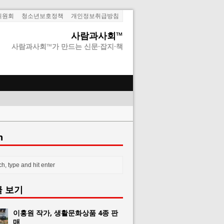
위원회
청소년보호정책
개인정보취급방침
사람과사회™
사람과사회™가 만드는 신문·잡지·책
h
글 보기
이홍원 작가, 생활문화상품 4종 판
매