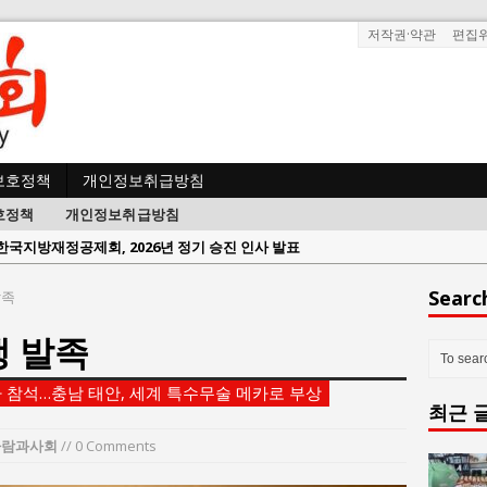
저작권·약관
편집
보호정책
개인정보취급방침
호정책
개인정보취급방침
한국지방재정공제회, 2026년 정기 승진 인사 발표
람과사회:
서울방산보안협의회, 방산기술보호·공급망 보안 세미나 개최
Searc
발족
 사람과사회:
서효석 충청향우회중앙회 총재 취임 논란 확산
 발족
사람과사회:
지방의회 공약은 ‘빛 좋은 개살구’인가?
사람과사회:
“7월 1일 의장 선출은 ‘위법’이다”
 참석…충남 태안, 세계 특수무술 메카로 부상
최근 
 사람과사회:
“엄마의 절박함과 ‘실무형 정치인’으로 생활정치 실현”
 사람과사회:
김종대, “현대전, 강한 군대도 약해질 수 있다”
사람과사회
// 0 Comments
n 사람과사회:
이홍원 작가, 생활문화상품 4종 판매