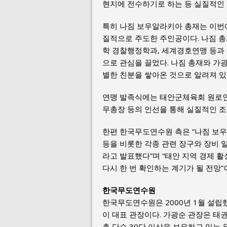
현지에 전수하기로 하는 등 실질적인 
특히 나짐 보우알라키아 총재는 이번에
질적으로 주도한 주인공이다. 나짐 총
학 경찰행정학과, 세계경호연맹 등과
으로 관심을 끌었다. 나짐 총재와 가광
별한 친분을 쌓아온 것으로 알려져 있
연맹 발족식에는 태안군체육회 원로인
무총장 등의 인선을 통해 실질적인 조
한편 한국무도연수원 측은 “나짐 보우
등을 비롯한 각종 관련 장구와 장비
라고 발표했다”며 “태안 지역 경제 
다시 한 번 확인하는 계기가 될 전망”
한국무도연수원
한국무도연수원은 2000년 1월 설립
이 대표 관장이다. 가광순 관장은 태
총 단수 30단 이상을 보유하고 있는