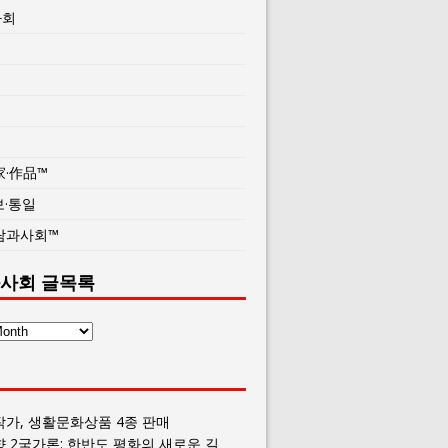
사회
家·作品™
보·통일
람과사회™
사회 글목록
작가, 생활문화상품 4종 판매
향 2국가론: 한반도 평화의 새로운 길