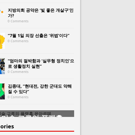
지방의회 공약은 ‘빛 좋은 개살구’인
가?
0 Comments
“7월 1일 의장 선출은 ‘위법’이다”
0 Comments
“엄마의 절박함과 ‘실무형 정치인’으
로 생활정치 실현”
0 Comments
김종대, “현대전, 강한 군대도 약해
질 수 있다”
0 Comments
미술 교류의 플랫홈
한중미술 교류의 
아르떼
윤아르떼
ories