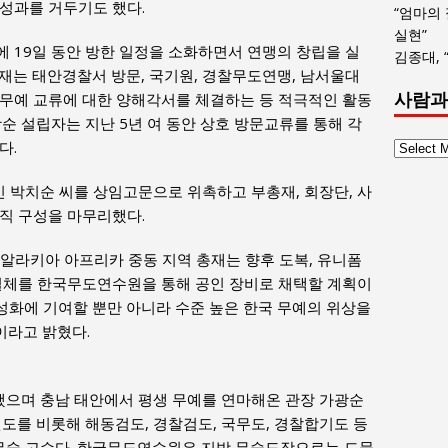
성과를 거두기도 했다.
“엄마의
실현”
 19일 동안 방한 일정을 소화하면서 연맹의 창립을 실
김종대, 
재는 태안경찰서 방문, 국기원, 경찰무도연맹, 남서울대
사람과
 무예 교류에 대한 양해각서를 체결하는 등 적극적인 활동
순 설립자는 지난 5년 여 동안 상호 방문교류를 통해 각
다.
사
람
 박치순 씨를 상임고문으로 위촉하고 부총재, 회장단, 사
과
사
직 구성을 마무리했다.
회
글
알라키아 아프리카 중동 지역 총재는 향후 도복, 유니폼
목
 일체를 한국무도연수원을 통해 공인 장비로 채택할 계획이
록
활성화에 기여할 뿐만 아니라 수준 높은 한국 무예의 위상을
이라고 밝혔다.
했으며 충남 태안에서 평생 무예를 연마해온 관장 가광순
권도를 비롯해 해동검도, 경찰검도, 국무도, 경찰합기도 등
 무술 고수다. 한국무도연수원은 지방 무술도장으로는 드물