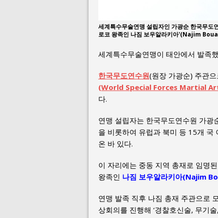
세계특수무술연맹 설립자인 가광순 한국무도연수
로코 왕족인 나짐 보우알라키아'(Najim Bou
세계특수무술연맹이 태안에서 발족했
한국무도연수원
(원장 가광순) 주관으
(World Special Forces Martial Ar
다.
연맹 설립자는 한국무도연수원 가광순 
을 비롯하여 유럽과 북미 등 15개 
온 바 있다.
이 자리에는 중동 지역 총재로 임명
왕족인
나짐 보우알라키아(Najim Bou
연맹 발족 직후 나짐 총재 주관으로 
상회의를 진행해 ‘경찰호신술, 무기술