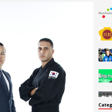
한중미술 교류의 플랫홈
한중
윤아르떼
윤
Categ