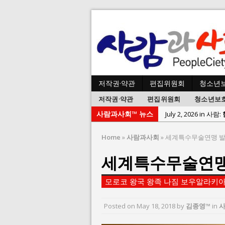
저작권·약관
편집위원회
청소년
저작권·약관
편집위원회
청소년보
사람과사회™ 뉴스
July 2, 2026 in 사람:
July 1, 2026 in 사
Home
»
사람과사회
»
세계특수무술연맹 
June 22, 2026 in
세계특수무술연맹
June 8, 2026 in 
June 2, 2026 in 
모로코 왕국 왕족 나짐 보우알라키아
May 27, 2026 in
May 23, 2026 in
Posted on
May 18, 2018
by
김종영™
in
August 3, 2026 i