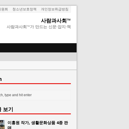
위원회
청소년보호정책
개인정보취급방침
사람과사회™
사람과사회™가 만드는 신문·잡지·책
h
글 보기
이홍원 작가, 생활문화상품 4종 판
매