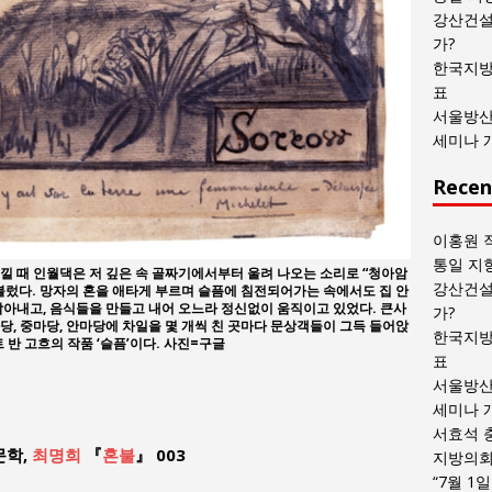
목
강산건설
록
가?
한국지방
표
서울방산
세미나 
Recen
이홍원 
통일 지
낄 때 인월댁은 저 깊은 속 골짜기에서부터 울려 나오는 소리로 “청아암
강산건설
 불렀다. 망자의 혼을 애타게 부르며 슬픔에 침전되어가는 속에서도 집 안
담아내고, 음식들을 만들고 내어 오느라 정신없이 움직이고 있었다. 큰사
가?
당, 중마당, 안마당에 차일을 몇 개씩 친 곳마다 문상객들이 그득 들어앉
한국지방
 반 고흐의 작품 ‘슬픔’이다. 사진=구글
표
서울방산
세미나 
서효석 
문학,
최명희
『
혼불
』 003
지방의회 
“7월 1