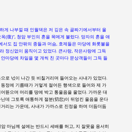
하게 나부낄 때 인월댁은 저 깊은 속 골짜기에서부터 울
옥(復)”, 청암 부인의 혼을 목메게 불렀다. 망자의 혼을 애
에서도 집 안팎의 종들과 머슴, 호제들은 마당에 화롯불을
라 정신없이 움직이고 있었다. 큰사랑, 작은사랑에 그득
 안마당에 차일을 몇 개씩 친 곳마다 문상객들이 그득 들
음으로 넋이 나간 듯 비칠거리며 들어오는 사내가 있었다.
 동정에 기름때가 거멓게 절어든 행색으로 들어와 제 가
쥐어뜯으며 머리를 땅에 박고 통울음을 울었다. 가까운 대
아닌데 그토록 애통하게 절분(切忿)이 뒤엉킨 울음을 운다
성거리는 가운데, 사내가 가까스로 진정을 하며 더듬더듬
청암 마님께 설에는 반드시 세배를 허고, 지 잘못을 용서히