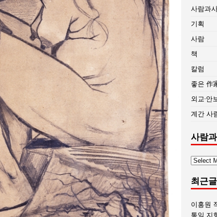
사람과
기획
사람
책
칼럼
좋은 作
외교·안
계간 사
사람과
사
람
최근글
과
사
회
이홍원 
글
통일 지