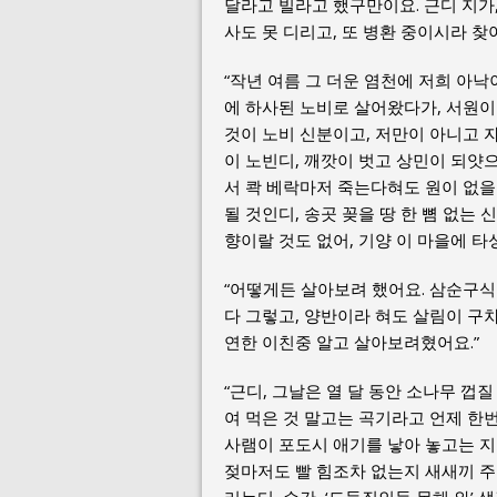
달라고 빌라고 했구만이요. 근디 지가
사도 못 디리고, 또 병환 중이시라 찾
“작년 여름 그 더운 염천에 저희 아낙
에 하사된 노비로 살어왔다가, 서원이
것이 노비 신분이고, 저만이 아니고 
이 노빈디, 깨깟이 벗고 상민이 되얏으
서 콱 베락마저 죽는다혀도 원이 없을
될 것인디, 송곳 꽂을 땅 한 뼘 없는
향이랄 것도 없어, 기양 이 마을에 타
“어떻게든 살아보려 했어요. 삼순구식
다 그렇고, 양반이라 혀도 살림이 구차
연한 이친중 알고 살아보려혔어요.”
“근디, 그날은 열 달 동안 소나무 껍질
여 먹은 것 말고는 곡기라고 언제 한번
사램이 포도시 애기를 낳아 놓고는 지
젖마저도 빨 힘조차 없는지 새새끼 