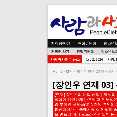
저작권·약관
편집위원회
청소년
저작권·약관
편집위원회
청소년보
사람과사회™ 뉴스
July 2, 2026 in 사람:
July 1, 2026 in 사
Home
»
칼럼
»
[장인우 연재 03] 부서방의
June 22, 2026 in
[장인우 연재 03
June 8, 2026 in 
June 2, 2026 in 
[연재] 장인우의 문학 산책 | 역설의
May 27, 2026 in
적삼이 선연하게 나부낄 때 인월댁은
암 부이인 보오옥(復)”, 청암 부인
May 23, 2026 in
침전되어가는 속에서도 집 안팎의 종
을 만들고 내어 오느라 정신없이 움
August 3, 2026 i