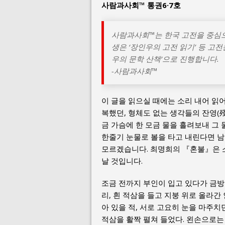
사람과사회™
통권6·7호
사람과사회™는 한국 고전을 중심
생은 ‘장인우의 고전 읽기’ 등 고
우의 문학 산책’으로 진행합니다.
-사람과사회™
이 글을 읽으실 때에는 소리 내어 읽
복했던, 형체도 없는 생각들의 잔영(殘
금 가슴에 한 모금 물을 흘려보내 그 
한줄기 눈물로 볼을 타고 내린다면 남
모르겠습니다. 최명희의 『혼불』은 소
날 것입니다.
조금 전까지 부인이 입고 있다가 금방 
리, 흰 적삼을 들고 지붕 위로 올라간
아 있을 적, 서로 고요히 눈을 마주치
적삼을 활짝 펼쳐 들었다. 왼손으로는