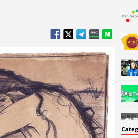
한중미술 교류의 플랫홈
한중
윤아르떼
윤
Categ