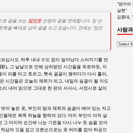
“엄마의
실현”
김종대, 
으로 글을 쓰는
장인우
선생의 글을 연재합니다. 장 선
전문학을 뼈대로 삼아 글을 쓰고 있습니다. 연재는 ‘장인
사람과
사
람
과
어보십시오. 하루 내내 수도 없이 일어났다 스러지기를 반
사
影), 그 낱낱으로 인해 상처받던 시간들을 위로하듯, 지
회
물이 피를 타고 흐르고, 뼛속 골골이 맺히다가 다시 흘러,
글
은 시간들은 오늘의 체취가 되고, 내일의 숨결이 될 지도
목
리 내어 읽으면 그대로 한 편의 서사시, 서정시로 살아
록
벗어 놓은 옷, 부인의 땀과 체취와 숨결이 배어 있는 저고
 인월댁은 북쪽 하늘을 향하여 섰다. 마치 부인이 아직 살
던 그 마지막 순간에 나눈 기운을 다시 나누 듯 숨을 모아
 적삼의 깃을 잡고 오른손으로는 옷 허리를 잡아 허공으