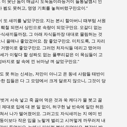
, 이 못난 놈이 매급시 도둑놈이라능거이 들통날깸시 인
아 뵙도 못허고, 영영 기회를 놓쳐버렸구만요이.”
이 또 새끼를 낳았구만요. 지는 본시 할아버니 때부텀 서원
 훼철 되면서 상민으로 속량이 되었구만요. 오갈디 없는
자식새끼들까장, 그 아래 자식들까장 대대로 물림허는 것
니 을매나 좋았겄어요. 참 좋았구만요. 미치도록, 그 자리
 거맹이로 좋았구만요. 그러먼 처자식들 데리고 떴어야
 신세가 이렇다 할 성짜도 없는 풀뿌리같은 이 목심들이 고
성바지로 쌀 속에 낀 뉘마냥 껴 살었구만요.”
도 못 허는 신세는, 저만이 아니고 온 동네 사람들 태반이
한 집들은 다 그 모양에서 크게 달르지 않으니, 그것이 당
 벗겨 서속 넣고 죽 끓여 먹은 것과 쑥 캐다가 물 붓고 끓
 제대로 입에 대 본 일 없이, 허구헌 날 빈속에 일만 허든
쳐서 나가 떨어졌어요. 그러고도 자식새끼는 지 에미 빈
주둥이보다 작은 입을 노랗게 벌리고 시꺼멓게 까무러져 내