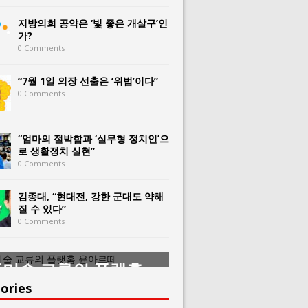
지방의회 공약은 ‘빛 좋은 개살구’인
가?
0 Comments
“7월 1일 의장 선출은 ‘위법’이다”
0 Comments
“엄마의 절박함과 ‘실무형 정치인’으
로 생활정치 실현”
0 Comments
김종대, “현대전, 강한 군대도 약해
질 수 있다”
0 Comments
미술 교류의 플랫홈
한중미술 교류의 
아르떼
윤아르떼
ories