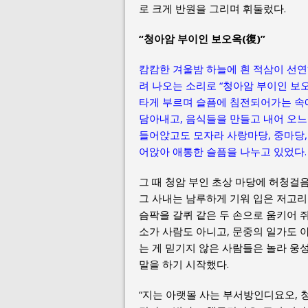
로 크게 반원을 그리며 휘둘렀다.
“청아암 부이인 보오옥(復)”
캄캄한 겨울밤 하늘에 흰 적삼이 선연
려 나오는 소리로 “청아암 부이인 보오
타게 부르며 슬픔에 침전되어가는 속
담아내고, 음식들을 만들고 내어 오느
들어앉고도 모자라 사랑마당, 중마당,
어앉아 애통한 슬픔을 나누고 있었다.
그 때 청암 부인 초상 마당에 허청걸
그 사내는 남루하게 기워 입은 저고리
슴팍을 갈퀴 같은 두 손으로 움키어 
소가 사람도 아니고, 문중의 일가도 
는 게 믿기지 않은 사람들은 놀라 웅
말을 하기 시작했다.
“지는 아랫몰 사는 부서방인디요오, 