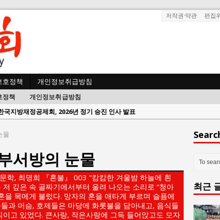
저작권·약관
편집
보호정책
개인정보취급방침
호정책
개인정보취급방침
한국지방재정공제회, 2026년 정기 승진 인사 발표
람과사회:
서울방산보안협의회, 방산기술보호·공급망 보안 세미나 개최
Searc
 눈물
 사람과사회:
서효석 충청향우회중앙회 총재 취임 논란 확산
] 부서방의 눈물
사람과사회:
지방의회 공약은 ‘빛 좋은 개살구’인가?
사람과사회:
“7월 1일 의장 선출은 ‘위법’이다”
 문학, 최명희 『혼불』 003 "캄캄한 겨울밤 하늘에 흰
최근 
 사람과사회:
“엄마의 절박함과 ‘실무형 정치인’으로 생활정치 실현”
 저 깊은 속 골짜기에서부터 울려 나오는 소리로 “청아
의 혼을 목메게 불렀다. 망자의 혼을 애타게 부르며 슬픔에
 사람과사회:
김종대, “현대전, 강한 군대도 약해질 수 있다”
들과 머슴, 호제들은 마당에 화롯불을 담아내고, 음식들
직이고 있었다. 큰사랑, 작은사랑에 그득 들어앉고도 모자
n 사람과사회:
이홍원 작가, 생활문화상품 4종 판매