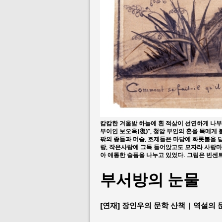
캄캄한 겨울밤 하늘에 흰 적삼이 선연하게 나부
부이인 보오옥(復)”, 청암 부인의 혼을 목메게
팎의 종들과 머슴, 호제들은 마당에 화롯불을 
랑, 작은사랑에 그득 들어앉고도 모자라 사랑마
아 애통한 슬픔을 나누고 있었다. 그림은 빈센트
부서방의 눈물
[연재] 장인우의 문학 산책 | 역설의 