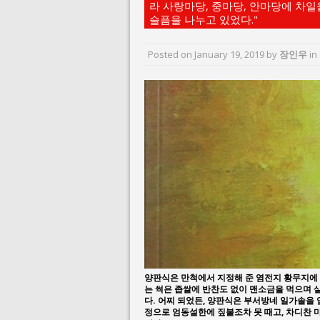
라 사랑마당, 중마당, 안마당에 차일
July 26, 2026 in 
슬픔을 나누고 있었다."
July 23, 2026 in 
Posted on
January 19, 2019
by
장인우
in
양판식은 만척에서 지정해 준 염전지 황무지에 
는 썩은 좁쌀에 반찬도 없이 맨소금을 먹으며 살고
다. 어찌 되었든, 양판식은 부서방네 일가솔을 
정으로 엄동설한에 짚불조차 못 때고, 차디찬 