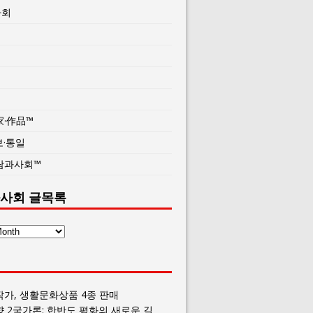
사회
家·作品™
보·통일
람과사회™
사회 글목록
작가, 생활문화상품 4종 판매
향 2국가론: 한반도 평화의 새로운 길