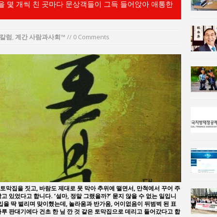
을 몇 개씩 친 곳마다 문상객들이 그득 들어앉아 애통한
사람과사회:
통일 지향 2국가론: 한반도 평화의 새로운 길
사람과사회:
강산건설 박재윤 강제추행 사건, 무엇이 문제인가?
칼럼
,
계간 사람과사회™
// 0 Comments
토막집을 짓고, 바람도 제대로 못 막아 추위에 떨면서, 만척에서 꾸어 주
 있었다고 합니다. ‘설마, 정말 그랬을까?’ 묻지 않을 수 없는 일입니
입을 딱 벌리며 맞이했는데, 놀라움과 반가움, 어이없음이 뒤범벅 된 표
마루 판대기에다 건초 한 닢 깐 것 같은 토막집으로 데리고 들어갔다고 합