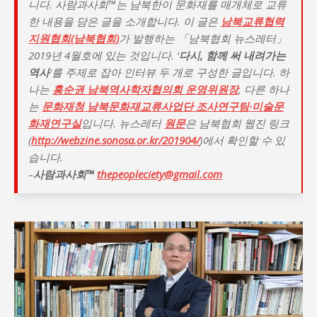
니다. 사람과사회™는 남북한이 문화재를 매개체로 교류
한 내용을 담은 글을 소개합니다. 이 글은
남북교류협력
지원협회(남북협회)
가 발행하는 「남북협회 뉴스레터」
2019년 4월호에 있는 것입니다. ‘
다시, 함께 써 내려가는
역사
’를 주제로 잡아 인터뷰 두 개로 구성한 글입니다. 하
나는
홍순권 남북역사학자협의회 운영위원장
, 다른 하나
는
문화재청 남북문화재교류사업단 조사연구팀·미술문
화재연구실
입니다. 뉴스레터
원문
은 남북협회 웹진 링크
(
http://webzine.sonosa.or.kr/201904/
)에서 확인할 수 있
습니다.
–
사람과사회™
thepeopleciety@gmail.com