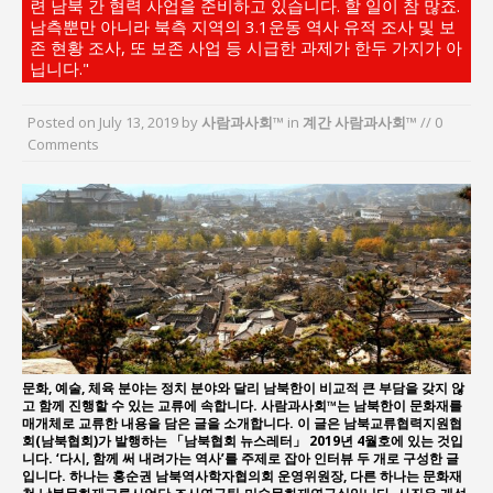
련 남북 간 협력 사업을 준비하고 있습니다. 할 일이 참 많죠.
지방의회 공약은 ‘빛 좋은 개살구’인가?
남측뿐만 아니라 북측 지역의 3.1운동 역사 유적 조사 및 보
“7월 1일 의장 선출은 ‘위법’이다”
존 현황 조사, 또 보존 사업 등 시급한 과제가 한두 가지가 아
닙니다."
“엄마의 절박함과 ‘실무형 정치인’으로 생활정치 실
현”
Posted on
July 13, 2019
by
사람과사회™
in
계간 사람과사회™
// 0
김종대, “현대전, 강한 군대도 약해질 수 있다”
Comments
이홍원 작가, 생활문화상품 4종 판매
통일 지향 2국가론: 한반도 평화의 새로운 길
문화, 예술, 체육 분야는 정치 분야와 달리 남북한이 비교적 큰 부담을 갖지 않
고 함께 진행할 수 있는 교류에 속합니다. 사람과사회™는 남북한이 문화재를
매개체로 교류한 내용을 담은 글을 소개합니다. 이 글은 남북교류협력지원협
회(남북협회)가 발행하는 「남북협회 뉴스레터」 2019년 4월호에 있는 것입
니다. ‘다시, 함께 써 내려가는 역사’를 주제로 잡아 인터뷰 두 개로 구성한 글
입니다. 하나는 홍순권 남북역사학자협의회 운영위원장, 다른 하나는 문화재