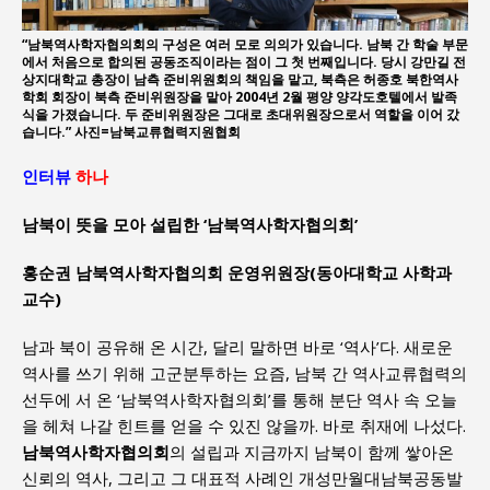
“남북역사학자협의회의 구성은 여러 모로 의의가 있습니다. 남북 간 학술 부문
에서 처음으로 합의된 공동조직이라는 점이 그 첫 번째입니다. 당시 강만길 전
상지대학교 총장이 남측 준비위원회의 책임을 맡고, 북측은 허종호 북한역사
학회 회장이 북측 준비위원장을 맡아 2004년 2월 평양 양각도호텔에서 발족
식을 가졌습니다. 두 준비위원장은 그대로 초대위원장으로서 역할을 이어 갔
습니다.” 사진=남북교류협력지원협회
인터뷰
하나
남북이 뜻을 모아 설립한 ‘남북역사학자협의회’
홍순권 남북역사학자협의회 운영위원장
(동아대학교 사학과
교수)
남과 북이 공유해 온 시간, 달리 말하면 바로 ‘역사’다. 새로운
역사를 쓰기 위해 고군분투하는 요즘, 남북 간 역사교류협력의
선두에 서 온 ‘남북역사학자협의회’를 통해 분단 역사 속 오늘
을 헤쳐 나갈 힌트를 얻을 수 있진 않을까. 바로 취재에 나섰다.
남북역사학자협의회
의 설립과 지금까지 남북이 함께 쌓아온
신뢰의 역사, 그리고 그 대표적 사례인 개성만월대남북공동발