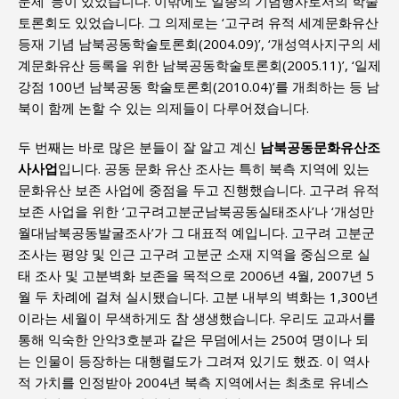
문제’ 등이 있었습니다. 이밖에도 일종의 기념행사로서의 학술
토론회도 있었습니다. 그 의제로는 ‘고구려 유적 세계문화유산
등재 기념 남북공동학술토론회(2004.09)’, ‘개성역사지구의 세
계문화유산 등록을 위한 남북공동학술토론회(2005.11)’, ‘일제
강점 100년 남북공동 학술토론회(2010.04)’를 개최하는 등 남
북이 함께 논할 수 있는 의제들이 다루어졌습니다.
두 번째는 바로 많은 분들이 잘 알고 계신
남북공동문화유산조
사사업
입니다. 공동 문화 유산 조사는 특히 북측 지역에 있는
문화유산 보존 사업에 중점을 두고 진행했습니다. 고구려 유적
보존 사업을 위한 ‘고구려고분군남북공동실태조사’나 ‘개성만
월대남북공동발굴조사’가 그 대표적 예입니다. 고구려 고분군
조사는 평양 및 인근 고구려 고분군 소재 지역을 중심으로 실
태 조사 및 고분벽화 보존을 목적으로 2006년 4월, 2007년 5
월 두 차례에 걸쳐 실시됐습니다. 고분 내부의 벽화는 1,300년
이라는 세월이 무색하게도 참 생생했습니다. 우리도 교과서를
통해 익숙한 안악3호분과 같은 무덤에서는 250여 명이나 되
는 인물이 등장하는 대행렬도가 그려져 있기도 했죠. 이 역사
적 가치를 인정받아 2004년 북측 지역에서는 최초로 유네스