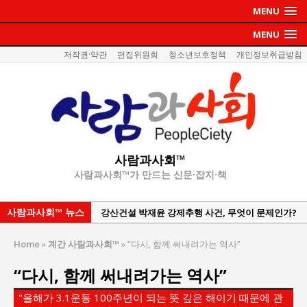
MENU
MENU
저작권·약관
편집위원회
청소년보호정책
개인정보취급방침
사람과사회™
사람과사회™가 만드는 신문·잡지·책
사람과사회™ 뉴스
강산건설 박재윤 강제추행 사건, 무엇이 문제인가?
한국지방재정공제회, 2026년 정기 승진 인사 발표
Home
»
계간 사람과사회™
»
“다시, 함께 써내려가는 역사”
서울방산보안협의회, 방산기술보호·공급망 보안
“다시, 함께 써내려가는 역사”
세미나 개최
서효석 충청향우회중앙회 총재 취임 논란 확산
"올해가 3.1운동 100주년이 되는 뜻 깊은 해이기 때문에 관