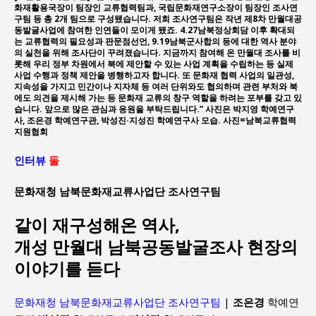
화재활용국장이 팀장인 교류협력팀과, 국립문화재연구소장이 팀장인 조사연
구팀 등 총 2개 팀으로 구성됐습니다. 저희 조사연구팀은 작년 제8차 만월대공
동발굴사업에 참여한 인연들이 모이게 됐죠. 4.27남북정상회담 이후 확대되
는 교류협력의 필요성과 판문점선언, 9.19남북군사합의 등에 대한 역사 분야
의 실천을 위해 조사단이 꾸려졌습니다. 지금까지 참여해 온 만월대 조사를 비
롯해 우리 정부 차원에서 북에 제안할 수 있는 사업 계획을 수립하는 등 실제
사업 수행과 정책 제안을 병행하고자 합니다. 또 문화재 협력 사업의 일관성,
지속성을 가지고 민간이나 지자체 등 여러 단위와도 협의하며 관련 부처와 북
에도 의견을 제시해 가는 등 문화재 교류의 창구 역할을 하려는 포부를 갖고 있
습니다. 앞으로 많은 관심과 응원을 부탁드립니다.” 사진은 박지영 학예연구
사, 조은경 학예연구관, 박성진·지성진 학예연구사 모습. 사진=남북교류협력
지원협회
인터뷰
둘
문화재청 남북문화재교류사업단 조사연구팀
같이 재구성해온 역사,
개성 만월대 남북공동발굴조사 현장의
이야기를 듣다
문화재청 남북문화재교류사업단 조사연구팀
|
조은경
학예연