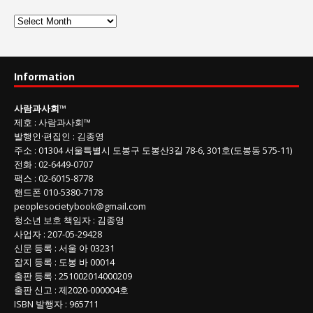
사
람
과
사
Information
회
글
사람과사회
™
목
제호
:
사람과사회™
록
발행인
·
편집인
:
김종영
주소
: 01304
서울특별시 도봉구 도봉산3길
78-6, 301호(도봉동 575-11
)
전화
:
02-6449-0707
팩스 :
02-6015-8778
핸드폰
010-5380-7178
peoplesocietybook@gmail.com
청소년 보호 책임자
:
김종영
사업자
:
207-05-29428
신문 등록
: 서울 아 03231
잡지 등록
: 도봉 바 00014
출판 등록
: 251002014000209
출판 신고
: 제2020-000004호
ISBN
발행자 : 965711