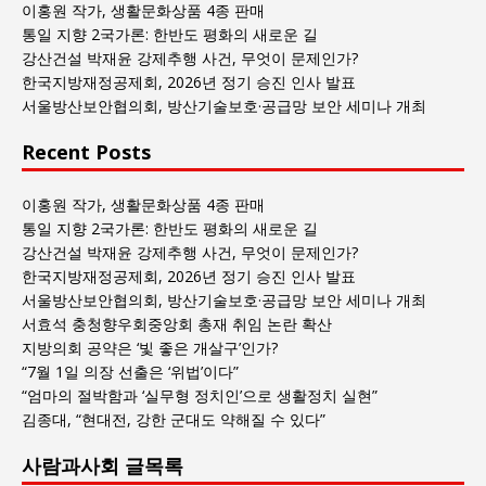
회
이홍원 작가, 생활문화상품 4종 판매
글
통일 지향 2국가론: 한반도 평화의 새로운 길
목
강산건설 박재윤 강제추행 사건, 무엇이 문제인가?
록
한국지방재정공제회, 2026년 정기 승진 인사 발표
서울방산보안협의회, 방산기술보호·공급망 보안 세미나 개최
Recent Posts
이홍원 작가, 생활문화상품 4종 판매
통일 지향 2국가론: 한반도 평화의 새로운 길
강산건설 박재윤 강제추행 사건, 무엇이 문제인가?
한국지방재정공제회, 2026년 정기 승진 인사 발표
서울방산보안협의회, 방산기술보호·공급망 보안 세미나 개최
서효석 충청향우회중앙회 총재 취임 논란 확산
지방의회 공약은 ‘빛 좋은 개살구’인가?
“7월 1일 의장 선출은 ‘위법’이다”
“엄마의 절박함과 ‘실무형 정치인’으로 생활정치 실현”
김종대, “현대전, 강한 군대도 약해질 수 있다”
사람과사회 글목록