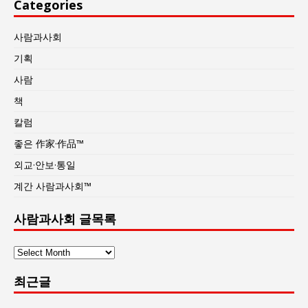
Categories
사람과사회
기획
사람
책
칼럼
좋은 作家·作品™
외교·안보·통일
계간 사람과사회™
사람과사회 글목록
사
람
최근글
과
사