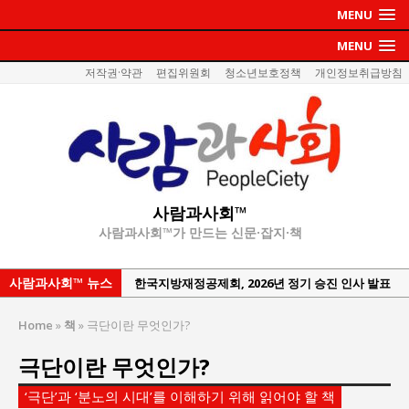
MENU
MENU
저작권·약관
편집위원회
청소년보호정책
개인정보취급방침
사람과사회™
사람과사회™가 만드는 신문·잡지·책
사람과사회™ 뉴스
한국지방재정공제회, 2026년 정기 승진 인사 발표
서울방산보안협의회, 방산기술보호·공급망 보안
Home
»
책
»
극단이란 무엇인가?
세미나 개최
극단이란 무엇인가?
서효석 충청향우회중앙회 총재 취임 논란 확산
지방의회 공약은 ‘빛 좋은 개살구’인가?
‘극단’과 ‘분노의 시대’를 이해하기 위해 읽어야 할 책