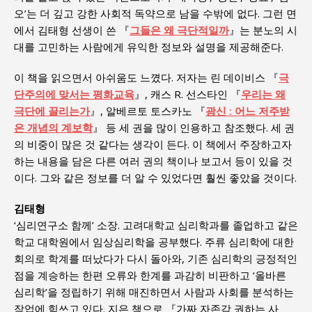
오’는 더 깊고 강한 사회적 독약으로 남을 수밖에 없다. 그런 면
에서 김태형 선생이 쓴 『
그들은 왜 극단적일까
』는 분노의 시
대를 고민하는 사람에게 유익한 정보와 설명을 제공해준다.
이 책을 읽으면서 아쉬움도 느꼈다. 저자는 린 데이비스 『
극
단주의에 맞서는 평화교육
』, 캐스 R. 선스타인 『
우리는 왜
극단에 끌리는가
』, 알베르토 토스카노 『
광신 : 어느 저주받
은 개념의 계보학
』 등 세 권을 많이 인용하고 참조했다. 세 권
의 비중이 많은 것 같다는 생각이 든다. 이 책에서 주장하고자
하는 내용을 담은 다른 여러 권의 책이나 보고서 등이 있을 것
이다. 그와 같은 정보를 더 알 수 있었다면 훨씬 좋았을 것이다.
김태형
‘심리연구소 함께’ 소장. 고려대학교 심리학과를 졸업하고 같은
학교 대학원에서 임상심리학을 공부했다. 주류 심리학에 대한
회의로 학계를 떠났다가 다시 돌아와, 기존 심리학의 긍정적인
점을 계승하는 한편 오류와 한계를 과감히 비판하고 ‘올바른
심리학’을 정립하기 위해 매진하면서 사람과 사회를 분석하는
작업에 힘쓰고 있다. 지은 책으로 『가짜 자존감 권하는 사