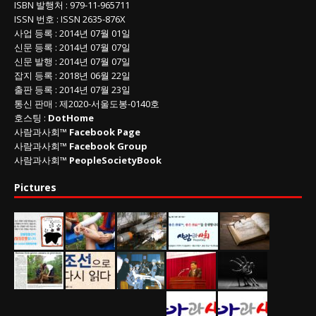
ISBN
발행처 : 979-11-965711
ISSN
번호 :
ISSN
2635-876X
사업 등록
: 2014년 07월 01일
신문 등록
: 2014년 07월 07일
신문 발행
: 2014년 07월 07일
잡지 등록
: 2018년 06월 22일
출판 등록
: 2014년 07월 23일
통신 판매
:
제
2020-
서울도봉
-0140
호
호스팅 :
DotHome
사람과사회™
Facebook Page
사람과사회™
Facebook Group
사람과사회™
PeopleSocietyBook
Pictures