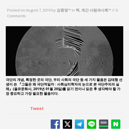
“7월 1일 의장 선출은 ‘위법’이다”
Posted on
August 7, 2019
by
김종영™
in
책
,
계간 사람과사회™
// 0
“엄마의 절박함과 ‘실무형 정치인’으로 생활정치 실
Comments
현”
김종대, “현대전, 강한 군대도 약해질 수 있다”
이홍원 작가, 생활문화상품 4종 판매
통일 지향 2국가론: 한반도 평화의 새로운 길
강산건설 박재윤 강제추행 사건, 무엇이 문제인가?
극단의 개념, 특정한 곳의 극단, 우리 사회의 극단 등 세 가지 물음은 김태형 선
생이 쓴 『그들은 왜 극단적일까 : 사회심리학자의 눈으로 본 극단주의의 실
체』(을유문화사, 2019년 01월 20일)를 읽기 전이나 읽은 후 생각해야 할 가
장 중요하고 가장 필요한 물음이다.
Tweet