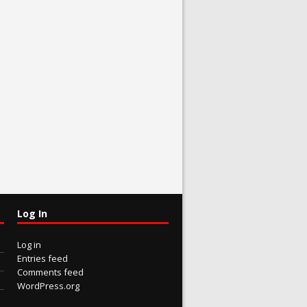
Log In
Log in
Entries feed
Comments feed
WordPress.org