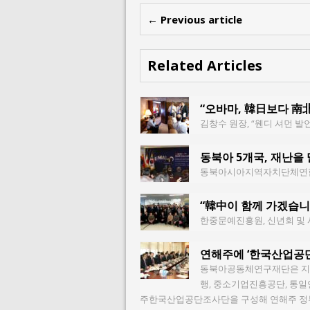
← Previous article
Related Articles
“오바마, 韓日보다 南
김창수 원장, “웬디 셔먼 
동북아 5개국, 재난을
동북아시아지역자치단체연합 국
“韓中이 함께 가겠습니
한중문예진흥원, 신년회 및 
연해주에 ‘한국산업공단
동북아공동체연구재단은 지난 
행, 중소기업진흥공단, 통일
주한국산업공단조사단을 구성해 연해주 정부