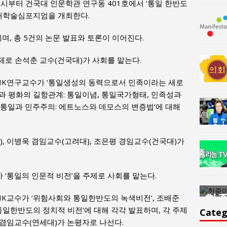
후 2시부터 건국대 인문학관 연구동 401호에서 ‘통일 한반도
국내학술심포지엄을 개최한다.
며, 총 5건의 논문 발표와 토론이 이어진다.
제로 손석춘 교수(건국대)가 사회를 맡는다.
K연구교수가 ‘통일생성의 동력으로서 민족이라는 새로
일과 평화의 길항관계: 통일이념, 통일국가형태, 민족성과
 ’통일과 민주주의: 에트노스와 데모스의 변증법‘에 대해
), 이병욱 겸임교수(고려대), 조은평 경임교수(건국대)가
 ‘통일의 인문적 비전’을 주제로 사회를 맡는다.
한중미술 교류의 플랫홈
한중
K교수가 ‘위험사회와 통일한반도의 녹색비전’, 조배준
통일한반도의 정치적 비전’에 대해 각각 발표하며, 각 주제
윤아르떼
윤
Categ
 겸임교수(연세대)가 논평자로 나선다.