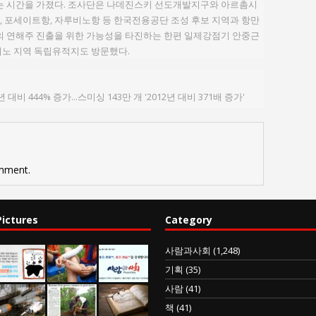
하는 시간을 가졌다. 조사단은 나데진스키 선도개발지구와 아르촘시
 포세이트항, 자루비노항 등 한국전용공단 조성 후보 지역과 항만
의 연해주 진출을 위한 가능성을 타진하는 한편 일제강점기 안중근
키노 지역 독립유적지도 방문했다.
대비 444% 증가...스미싱 143만 개 '2012년 대비 371배 증가'
mment.
Pictures
Category
사람과사회
(1,248)
기획
(35)
사람
(41)
책
(41)