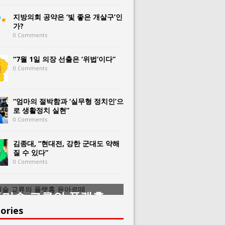
지방의회 공약은 ‘빛 좋은 개살구’인
가?
0 Comments
“7월 1일 의장 선출은 ‘위법’이다”
0 Comments
“엄마의 절박함과 ‘실무형 정치인’으
로 생활정치 실현”
0 Comments
김종대, “현대전, 강한 군대도 약해
질 수 있다”
0 Comments
미술 교류의 플랫홈
한중미술 교류의 
아르떼
윤아르떼
ories