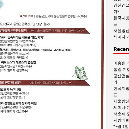
목
강산건설
록
가?
한국지방
표
서울방산
세미나 
Recen
이홍원 
통일 지
강산건설
가?
한국지방
표
서울방산
세미나 
서효석 
지방의회 
“7월 1