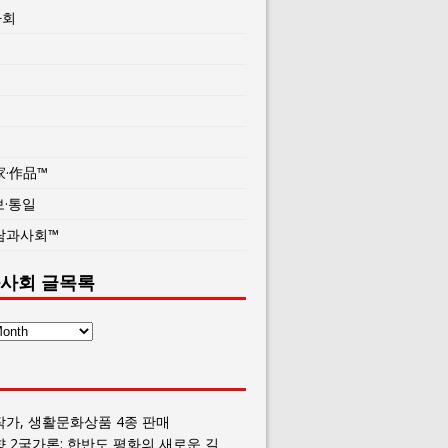
사회
家·作品™
보·통일
람과사회™
사회 글목록
작가, 생활문화상품 4종 판매
향 2국가론: 한반도 평화의 새로운 길