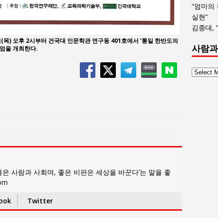
“엄마의
실현”
김종대, 
목) 오후 2시부터 건국대 인문학관 연구동 401호에서 ‘통일 한반도의
사람과
엄을 개최한다.
사
람
과
사
회
글
목
록
은 사람과 사회며, 좋은 비판은 세상을 바꾼다’는 말을 좋
com
ook
Twitter