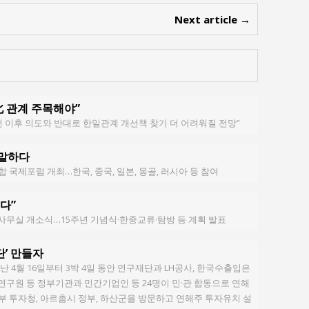
Next article →
北 관계 주목해야”
발언 이후 의도와 반대로 한일관계 개선책 찾기 더 어려워질 전망”
 말하다
제포럼 개최…한국, 중국, 일본, 몽골, 러시아 등 참여
다”
사무실 개소식…15주년 기념식·한중교류·탐방 등 계획 발표
’ 만들자
4월 16일부터 3박 4일 동안 연구재단과 LH공사, 한국수출입은
연구원 등 정부기관과 민간기업인 등 24명이 민·관 합동으로 연해
 투자청, 아르촘시 정부, 하산군을 방문하고 연해주 투자유치 설