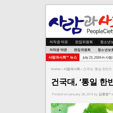
저작권·약관
편집위원회
청소년
저작권·약관
편집위원회
청소년보
사람과사회™ 뉴스
July 2, 2026 in 사람:
July 1, 2026 in 사
Home
»
사람과사회
»
건국대, ‘통일 한반도
June 22, 2026 in
건국대, ‘통일 한
June 8, 2026 in 
June 2, 2026 in 
Posted on
January 28, 2015
by
김종영™
May 27, 2026 in
May 23, 2026 in
August 3, 2026 i