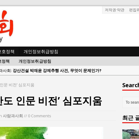
저작권·약관
편집
보호정책
개인정보취급방침
호정책
개인정보취급방침
한국지방재정공제회, 2026년 정기 승진 인사 발표
람과사회:
서울방산보안협의회, 방산기술보호·공급망 보안 세미나 개최
Searc
 인문 비전’ 심포지움
 사람과사회:
서효석 충청향우회중앙회 총재 취임 논란 확산
반도 인문 비전’ 심포지움
사람과사회:
지방의회 공약은 ‘빛 좋은 개살구’인가?
사람과사회:
“7월 1일 의장 선출은 ‘위법’이다”
in
사람과사회
// 0 Comments
최근 
 사람과사회:
“엄마의 절박함과 ‘실무형 정치인’으로 생활정치 실현”
 사람과사회:
김종대, “현대전, 강한 군대도 약해질 수 있다”
n 사람과사회:
이홍원 작가, 생활문화상품 4종 판매