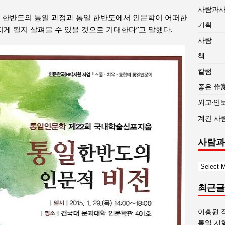
사람과
해 한반도의 통일 과정과 통일 한반도에서 인문학이 어떠한
기획
지게 될지 살펴볼 수 있을 것으로 기대한다”고 말했다.
사람
책
칼럼
좋은 作
외교·안
계간 사
사람과
사
람
최근글
과
사
회
이홍원 
글
통일 지