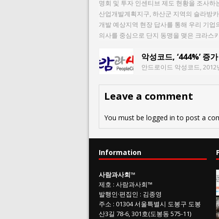
명회 및 투자 인센티브 제도 현황을 조사
산업개발계획지구, 하산군 지역의 슬라방카,
개발 예상지역 현장 답사를 통해 우리 기업
의사를 중심으로 단지 동맹을 맺은 크라스
악성코드, ‘444%’ 증가
안드로이드 악성코드, 2012년 
Leave a comment
You must be
logged in
to post a co
Information
사람과사회
™
제호
:
사람과사회™
발행인
·
편집인
:
김종영
주소
: 01304
서울특별시 도봉구 도봉
산3길
78-6, 301호(도봉동 575-11
)