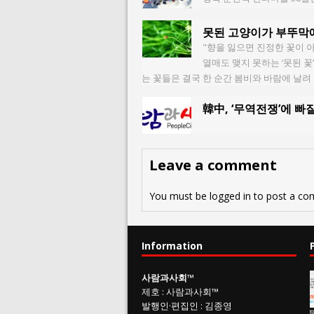
못된 고양이가 부뚜막
"향을 잃으면 진정한 꽃이 
열매도 맺지 못하는 ‘못된 꽃
는 꽃들은 결국 한 순간 봄비와 바람에 날
韓中, ‘무역전쟁’에 빠
Leave a comment
You must be
logged in
to post a co
Information
사람과사회
™
제호
:
사람과사회™
발행인
·
편집인
:
김종영