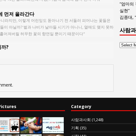
“엄마의
실현”
에 먼저 올라간다
김종대, 
아니라지만, 이렇게 어린잎도 돋아나기 전 서둘러 피어나는 꽃들은
’들이 아닐까? 벌과 나비가 날아들 시기가 아니니, 열매도 맺지 못하
사람과
려 흩어져버릴 허무한 꽃의 향연일 뿐이기 때문이다"
사
질까?
람
과
사
회
글
목
mment.
록
Pictures
Category
사람과사회
(1,248)
기획
(35)
사람
(41)