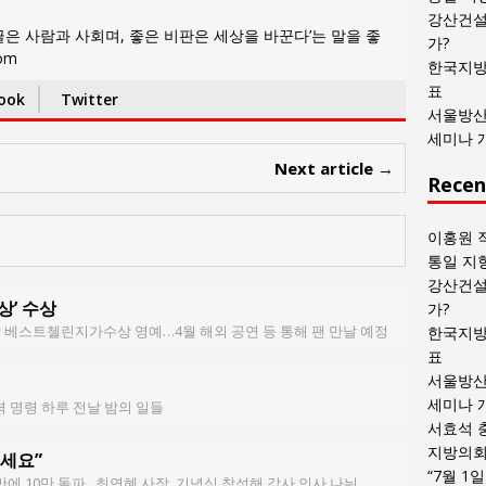
목
강산건설
은 사람과 사회며, 좋은 비판은 세상을 바꾼다’는 말을 좋
록
가?
com
한국지방
표
ook
Twitter
서울방산
세미나 
Next article →
Recen
이홍원 
통일 지
강산건설
상’ 수상
가?
베스트첼린지가수상 영예…4월 해외 공연 등 통해 팬 만날 예정
한국지방
표
서울방산
세미나 
폭격 명령 하루 전날 밤의 일들
서효석 
지방의회 
세요”
“7월 1
에 10만 돌파...최연혜 사장, 기념식 참석해 감사 인사 나눠