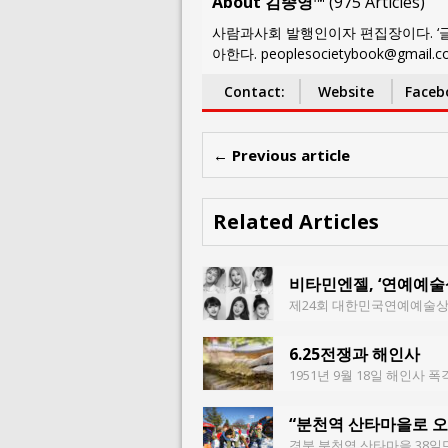
About 김종영™
(
975 Articles
)
사람과사회 발행인이자 편집장이다. ‘글
아한다. peoplesocietybook@gmail.
Contact:
Website
Faceb
← Previous article
Related Articles
비타민엔젤, ‘연예예술
제24회 대한민국연예예술상 
6.25전쟁과 해인사
1951년 9월 18일 해인사 
“분천역 산타마을로 오
경북 분천역 산타마을 38일만