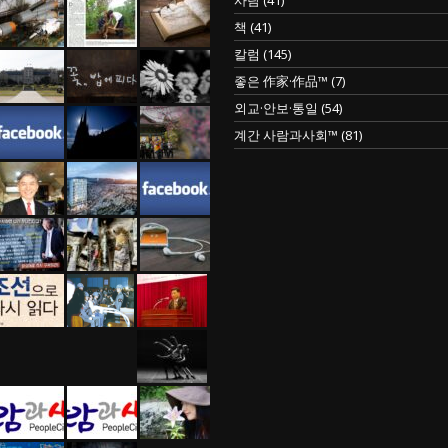
책
(41)
칼럼
(145)
좋은 作家·作品™
(7)
외교·안보·통일
(54)
계간 사람과사회™
(81)