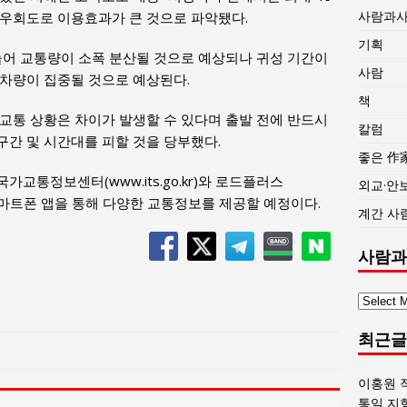
사람과
 우회도로 이용효과가 큰 것으로 파악됐다.
기획
늘어 교통량이 소폭 분산될 것으로 예상되나 귀성 기간이
사람
차량이 집중될 것으로 예상된다.
책
교통 상황은 차이가 발생할 수 있다며 출발 전에 반드시
칼럼
간 및 시간대를 피할 것을 당부했다.
좋은 作
교통정보센터(www.its.go.kr)와 로드플러스
외교·안
이트와 스마트폰 앱을 통해 다양한 교통정보를 제공할 예정이다.
계간 사
사람과
사
람
최근글
과
사
회
이홍원 
글
통일 지