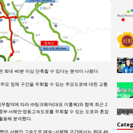
 최대 40분 이상 단축할 수 있다는 분석이 나왔다.
주요 정체 구간을 우회할 수 있는 주요도로에 대한 교통
업무협약에 따라 ㈜팅크웨어(대표 이홍복)와 함께 최근 2
부·중부·서해안·영동고속도로를 우회할 수 있는 도로와 혼잡
한중미술 교류의 플랫홈
한중
활용해 분석했다.
윤아르떼
윤
Categ
했던 서해안 고속도로 매송~서평택 구간에서는 최대 46