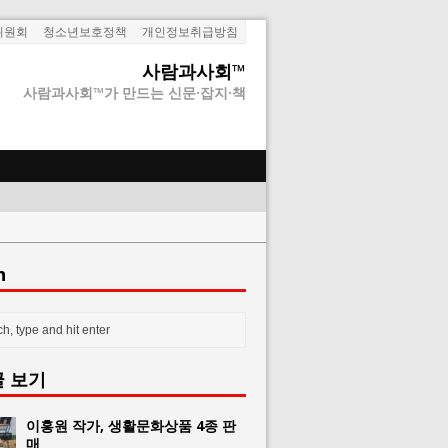
위원회
청소년보호정책
개인정보취급방침
사람과사회™
사람과사회™가 만드는 신문·잡지·책
h
글 보기
이홍원 작가, 생활문화상품 4종 판
매