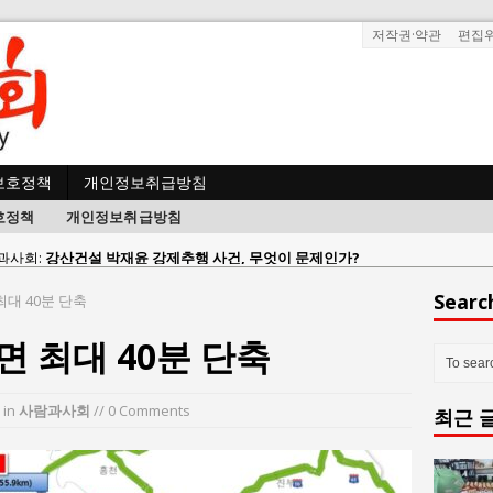
저작권·약관
편집
보호정책
개인정보취급방침
호정책
개인정보취급방침
사람과사회:
강산건설 박재윤 강제추행 사건, 무엇이 문제인가?
한국지방재정공제회, 2026년 정기 승진 인사 발표
Searc
대 40분 단축
람과사회:
서울방산보안협의회, 방산기술보호·공급망 보안 세미나 개최
 최대 40분 단축
 사람과사회:
서효석 충청향우회중앙회 총재 취임 논란 확산
사람과사회:
지방의회 공약은 ‘빛 좋은 개살구’인가?
in
사람과사회
// 0 Comments
최근 
사람과사회:
“7월 1일 의장 선출은 ‘위법’이다”
 사람과사회:
“엄마의 절박함과 ‘실무형 정치인’으로 생활정치 실현”
 사람과사회:
김종대, “현대전, 강한 군대도 약해질 수 있다”