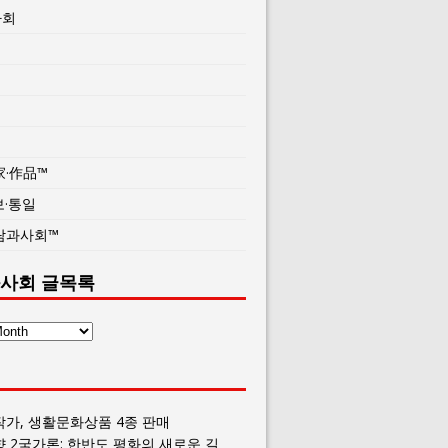
사회
家·作品™
보·통일
람과사회™
사회 글목록
작가, 생활문화상품 4종 판매
향 2국가론: 한반도 평화의 새로운 길