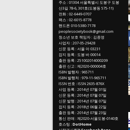
주소
: 01304
서울특별시 도봉구 도봉
산3길
78-6, 301호(도봉동 575-11
)
전화
:
02-6449-0707
팩스 :
02-6015-8778
핸드폰
010-5380-7178
peoplesocietybook@gmail.com
청소년 보호 책임자
:
김종영
사업자
:
207-05-29428
신문 등록
: 서울 아 03231
잡지 등록
: 도봉 바 00014
출판 등록
: 251002014000209
출판 신고
: 제2020-000004호
ISBN
발행자 : 965711
ISBN
발행처 : 979-11-965711
ISSN
번호 :
ISSN
2635-876X
사업 등록
: 2014년 07월 01일
신문 등록
: 2014년 07월 07일
신문 발행
: 2014년 07월 07일
잡지 등록
: 2018년 06월 22일
출판 등록
: 2014년 07월 23일
통신 판매
:
제
2020-
서울도봉
-0140
호
호스팅 :
DotHome
사람과사회™
Facebook Page