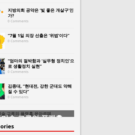
지방의회 공약은 ‘빛 좋은 개살구’인
가?
0 Comments
“7월 1일 의장 선출은 ‘위법’이다”
0 Comments
“엄마의 절박함과 ‘실무형 정치인’으
로 생활정치 실현”
0 Comments
김종대, “현대전, 강한 군대도 약해
질 수 있다”
0 Comments
미술 교류의 플랫홈
한중미술 교류의 
아르떼
윤아르떼
ories