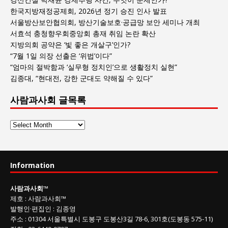
한국지방재정공제회, 2026년 정기 승진 인사 발표
서울방산보안협의회, 방산기술보호·공급망 보안 세미나 개최
서효석 충청향우회중앙회 총재 취임 논란 확산
지방의회 공약은 ‘빛 좋은 개살구’인가?
“7월 1일 의장 선출은 ‘위법’이다”
“엄마의 절박함과 ‘실무형 정치인’으로 생활정치 실현”
김종대, “현대전, 강한 군대도 약해질 수 있다”
사람과사회 글목록
사
람
과
사
Information
회
글
사람과사회
™
목
제호
:
사람과사회™
록
발행인
·
편집인
:
김종영
주소
: 01304
서울특별시 도봉구 도봉산3길
78-6, 301호(도봉동 575-11
)