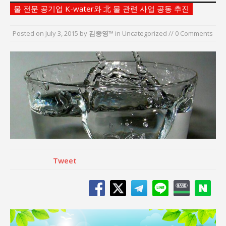
서효석 충청향우회중앙회 총재 취임 논란 확산
물 전문 공기업 K-water와 北 물 관련 사업 공동 추진
지방의회 공약은 ‘빛 좋은 개살구’인가?
Posted on
July 3, 2015
by
김종영™
in Uncategorized // 0 Comments
“7월 1일 의장 선출은 ‘위법’이다”
“엄마의 절박함과 ‘실무형 정치인’으로 생활정치 실
현”
김종대, “현대전, 강한 군대도 약해질 수 있다”
이홍원 작가, 생활문화상품 4종 판매
Tweet