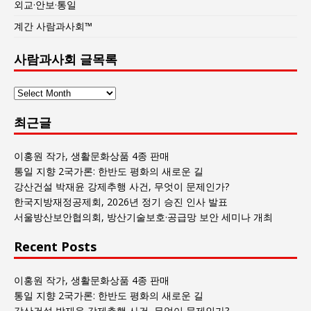
외교·안보·통일
계간 사람과사회™
사람과사회 글목록
사
람
최근글
과
사
회
이홍원 작가, 생활문화상품 4종 판매
글
통일 지향 2국가론: 한반도 평화의 새로운 길
목
강산건설 박재윤 강제추행 사건, 무엇이 문제인가?
록
한국지방재정공제회, 2026년 정기 승진 인사 발표
서울방산보안협의회, 방산기술보호·공급망 보안 세미나 개최
Recent Posts
이홍원 작가, 생활문화상품 4종 판매
통일 지향 2국가론: 한반도 평화의 새로운 길
강산건설 박재윤 강제추행 사건, 무엇이 문제인가?