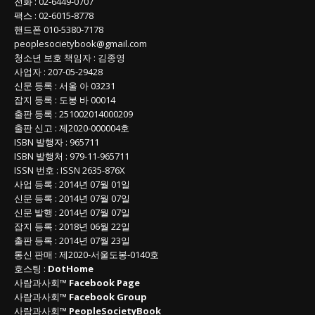
전화
:
02-6449-0707
팩스 :
02-6015-8778
핸드폰
010-5380-7178
peoplesocietybook@gmail.com
청소년 보호 책임자
:
김종영
사업자
:
207-05-29428
신문 등록
: 서울 아 03231
잡지 등록
: 도봉 바 00014
출판 등록
: 251002014000209
출판 신고
: 제2020-000004호
ISBN
발행자 : 965711
ISBN
발행처 : 979-11-965711
ISSN
번호 :
ISSN
2635-876X
사업 등록
: 2014년 07월 01일
신문 등록
: 2014년 07월 07일
신문 발행
: 2014년 07월 07일
잡지 등록
: 2018년 06월 22일
출판 등록
: 2014년 07월 23일
통신 판매
:
제
2020-
서울도봉
-0140
호
호스팅 :
DotHome
사람과사회™
Facebook Page
사람과사회™
Facebook Group
사람과사회™
PeopleSocietyBook