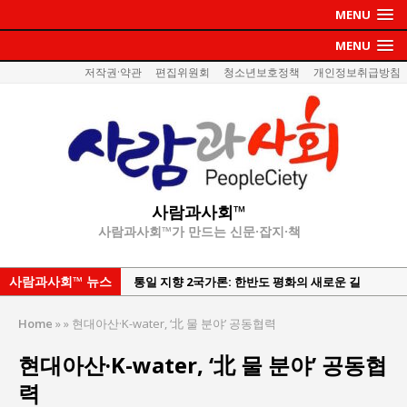
MENU
MENU
저작권·약관
편집위원회
청소년보호정책
개인정보취급방침
사람과사회™
사람과사회™가 만드는 신문·잡지·책
사람과사회™ 뉴스
통일 지향 2국가론: 한반도 평화의 새로운 길
강산건설 박재윤 강제추행 사건, 무엇이 문제인가?
Home
»
»
현대아산·K-water, ‘北 물 분야’ 공동협력
한국지방재정공제회, 2026년 정기 승진 인사 발표
현대아산·K-water, ‘北 물 분야’ 공동협
서울방산보안협의회, 방산기술보호·공급망 보안
력
세미나 개최