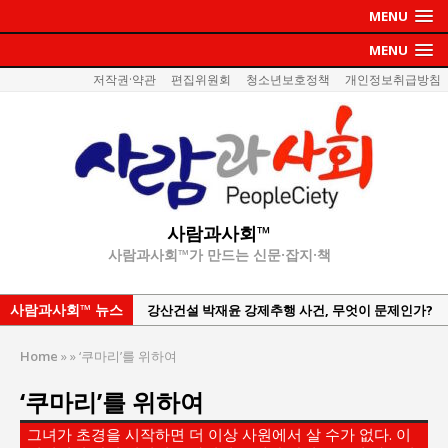
MENU
MENU
저작권·약관
편집위원회
청소년보호정책
개인정보취급방침
사람과사회™
사람과사회™가 만드는 신문·잡지·책
사람과사회™ 뉴스
강산건설 박재윤 강제추행 사건, 무엇이 문제인가?
한국지방재정공제회, 2026년 정기 승진 인사 발표
Home
»
»
‘쿠마리’를 위하여
서울방산보안협의회, 방산기술보호·공급망 보안
‘쿠마리’를 위하여
세미나 개최
서효석 충청향우회중앙회 총재 취임 논란 확산
그녀가 초경을 시작하면 더 이상 사원에서 살 수가 없다. 이