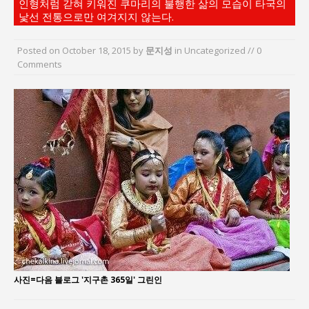
인형처럼 갇혀 키워진 쿠마리의 불행한 삶의 모습이 타국의
지방의회 공약은 ‘빛 좋은 개살구’인가?
낯선 전통으로만 여겨지지 않는다.
“7월 1일 의장 선출은 ‘위법’이다”
“엄마의 절박함과 ‘실무형 정치인’으로 생활정치 실
Posted on
October 18, 2015
by
문지성
in Uncategorized // 0
Comments
현”
김종대, “현대전, 강한 군대도 약해질 수 있다”
이홍원 작가, 생활문화상품 4종 판매
통일 지향 2국가론: 한반도 평화의 새로운 길
사진=다음 블로그 '지구촌 365일' 그린인