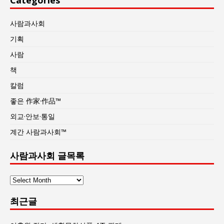
사람과사회
기획
사람
책
칼럼
좋은 作家·作品™
외교·안보·통일
계간 사람과사회™
사람과사회 글목록
사
람
최근글
과
사
회