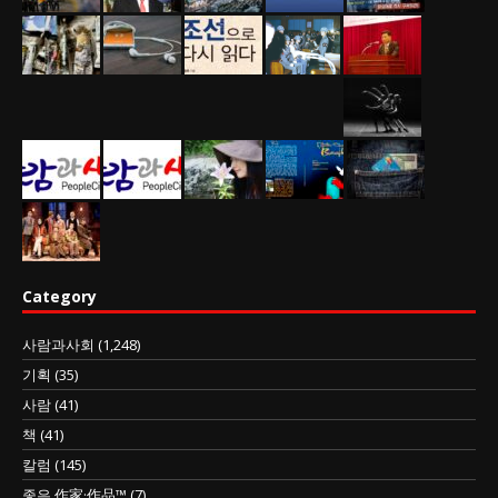
Category
사람과사회
(1,248)
기획
(35)
사람
(41)
책
(41)
칼럼
(145)
좋은 作家·作品™
(7)