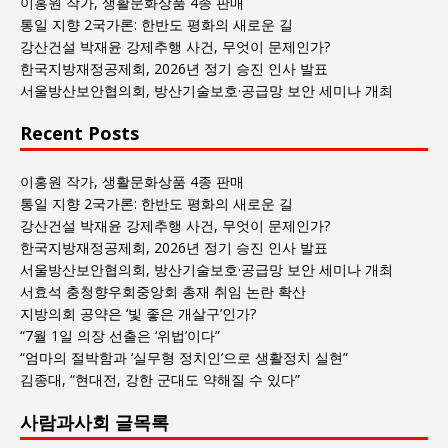
이홍원 작가, 생활문화상품 4종 판매
글
통일 지향 2국가론: 한반도 평화의 새로운 길
목
강산건설 박재윤 강제추행 사건, 무엇이 문제인가?
록
한국지방재정공제회, 2026년 정기 승진 인사 발표
서울방산보안협의회, 방산기술보호·공급망 보안 세미나 개최
Recent Posts
이홍원 작가, 생활문화상품 4종 판매
통일 지향 2국가론: 한반도 평화의 새로운 길
강산건설 박재윤 강제추행 사건, 무엇이 문제인가?
한국지방재정공제회, 2026년 정기 승진 인사 발표
서울방산보안협의회, 방산기술보호·공급망 보안 세미나 개최
서효석 충청향우회중앙회 총재 취임 논란 확산
지방의회 공약은 ‘빛 좋은 개살구’인가?
“7월 1일 의장 선출은 ‘위법’이다”
“엄마의 절박함과 ‘실무형 정치인’으로 생활정치 실현”
김종대, “현대전, 강한 군대도 약해질 수 있다”
사람과사회 글목록