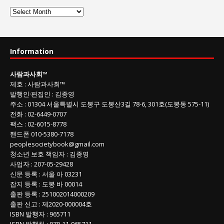
사
람
과
사
Information
회
글
사람과사회
™
목
제호
:
사람과사회™
록
발행인
·
편집인
:
김종영
주소
: 01304
서울특별시 도봉구 도봉산3길
78-6, 301호(도봉동 575-11
)
전화
:
02-6449-0707
팩스 :
02-6015-8778
핸드폰
010-5380-7178
peoplesocietybook@gmail.com
청소년 보호 책임자
:
김종영
사업자
:
207-05-29428
신문 등록
: 서울 아 03231
잡지 등록
: 도봉 바 00014
출판 등록
: 251002014000209
출판 신고
: 제2020-000004호
ISBN
발행자 : 965711
ISBN
발행처 : 979-11-965711