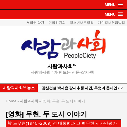
MENU
MENU
저작권·약관
편집위원회
청소년보호정책
개인정보취급방침
사람과사회™
사람과사회™가 만드는 신문·잡지·책
사람과사회™ 뉴스
강산건설 박재윤 강제추행 사건, 무엇이 문제인가?
한국지방재정공제회, 2026년 정기 승진 인사 발표
Home
»
사람과사회
»
[영화] 무현, 두 도시 이야기
서울방산보안협의회, 방산기술보호·공급망 보안
[영화] 무현, 두 도시 이야기
세미나 개최
서효석 충청향우회중앙회 총재 취임 논란 확산
故 노무현(1946~2009) 전 대통령과 고 백무현 시사만평가