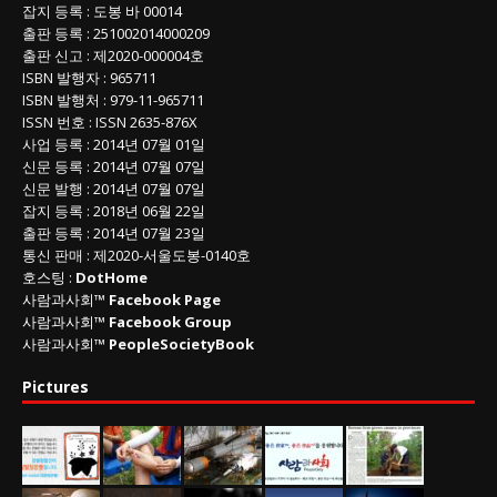
잡지 등록
: 도봉 바 00014
출판 등록
: 251002014000209
출판 신고
: 제2020-000004호
ISBN
발행자 : 965711
ISBN
발행처 : 979-11-965711
ISSN
번호 :
ISSN
2635-876X
사업 등록
: 2014년 07월 01일
신문 등록
: 2014년 07월 07일
신문 발행
: 2014년 07월 07일
잡지 등록
: 2018년 06월 22일
출판 등록
: 2014년 07월 23일
통신 판매
:
제
2020-
서울도봉
-0140
호
호스팅 :
DotHome
사람과사회™
Facebook Page
사람과사회™
Facebook Group
사람과사회™
PeopleSocietyBook
Pictures