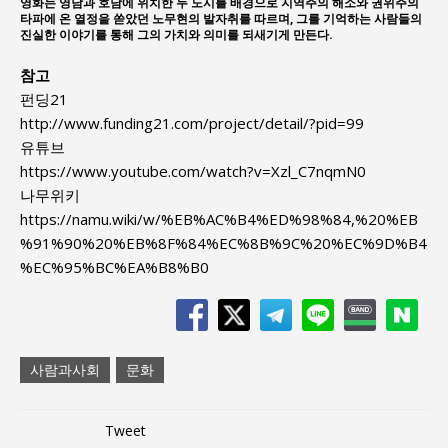
영화는 영남과 호남에 위치한 두 도시를 배경으로 지역주의 해소와 권위주의
타파에 온 열정을 쏟았던 노무현의 발자취를 따르며, 그를 기억하는 사람들의
진실한 이야기를 통해 그의 가치와 의미를 되새기게 만든다.
참고
펀딩21
http://www.funding21.com/project/detail/?pid=99
유튜브
https://www.youtube.com/watch?v=Xzl_C7nqmN0
나무위키
https://namu.wiki/w/%EB%AC%B4%ED%98%84,%20%EB
%91%90%20%EB%8F%84%EC%8B%9C%20%EC%9D%B4
%EC%95%BC%EA%B8%B0
사람과사회
문화
Tweet