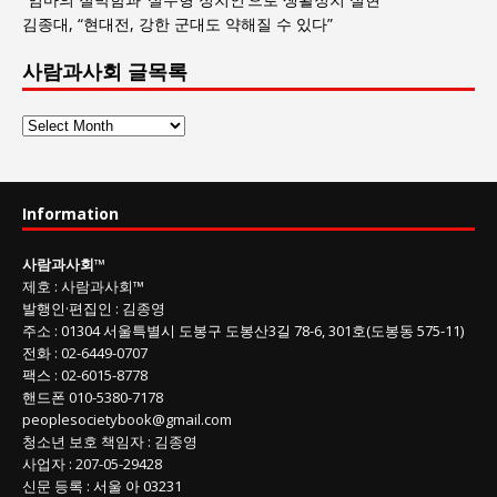
김종대, “현대전, 강한 군대도 약해질 수 있다”
사람과사회 글목록
사
람
과
사
Information
회
글
사람과사회
™
목
제호
:
사람과사회™
록
발행인
·
편집인
:
김종영
주소
: 01304
서울특별시 도봉구 도봉산3길
78-6, 301호(도봉동 575-11
)
전화
:
02-6449-0707
팩스 :
02-6015-8778
핸드폰
010-5380-7178
peoplesocietybook@gmail.com
청소년 보호 책임자
:
김종영
사업자
:
207-05-29428
신문 등록
: 서울 아 03231