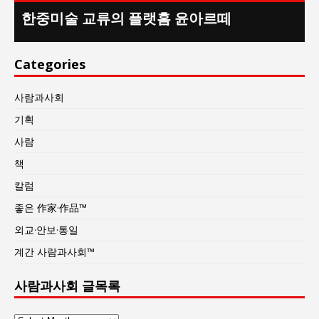
한중미술 교류의 플랫홈 윤아르떼
Categories
사람과사회
기획
사람
책
칼럼
좋은 作家·作品™
외교·안보·통일
계간 사람과사회™
사람과사회 글목록