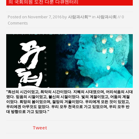
의 국회의원 도전 다룬 다큐멘터리
지방의회 공약은 ‘빛 좋은 개살구’인가?
“7월 1일 의장 선출은 ‘위법’이다”
Posted on
November 7, 2016
by
사람과사회™
in
사람과사회
// 0
“엄마의 절박함과 ‘실무형 정치인’으로 생활정치 실
Comments
현”
김종대, “현대전, 강한 군대도 약해질 수 있다”
이홍원 작가, 생활문화상품 4종 판매
통일 지향 2국가론: 한반도 평화의 새로운 길
“최선의 시간이었고, 최악의 시간이었다. 지혜의 시대였으며, 어리석음의 시대
였다. 믿음의 시절이었고, 불신의 시절이었다. 빛의 계절이었고, 어둠의 계절
이었다. 희망의 봄이었으며, 절망의 겨울이었다. 우리에게 모든 것이 있었고,
우리에겐 아무것도 없었다. 우리 모두 천국으로 가고 있었으며, 우리 모두 반
대 방향으로 가고 있었다.”
Tweet