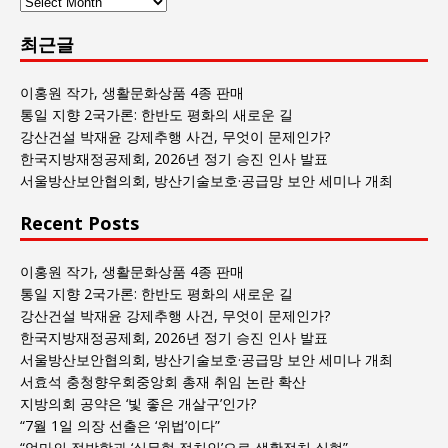
사
람
최근글
과
사
회
이홍원 작가, 생활문화상품 4종 판매
글
통일 지향 2국가론: 한반도 평화의 새로운 길
목
강산건설 박재윤 강제추행 사건, 무엇이 문제인가?
록
한국지방재정공제회, 2026년 정기 승진 인사 발표
서울방산보안협의회, 방산기술보호·공급망 보안 세미나 개최
Recent Posts
이홍원 작가, 생활문화상품 4종 판매
통일 지향 2국가론: 한반도 평화의 새로운 길
강산건설 박재윤 강제추행 사건, 무엇이 문제인가?
한국지방재정공제회, 2026년 정기 승진 인사 발표
서울방산보안협의회, 방산기술보호·공급망 보안 세미나 개최
서효석 충청향우회중앙회 총재 취임 논란 확산
지방의회 공약은 ‘빛 좋은 개살구’인가?
“7월 1일 의장 선출은 ‘위법’이다”
“엄마의 절박함과 ‘실무형 정치인’으로 생활정치 실현”