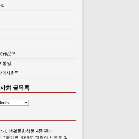
사회
家·作品™
보·통일
람과사회™
사회 글목록
작가, 생활문화상품 4종 판매
향 2국가론: 한반도 평화의 새로운 길