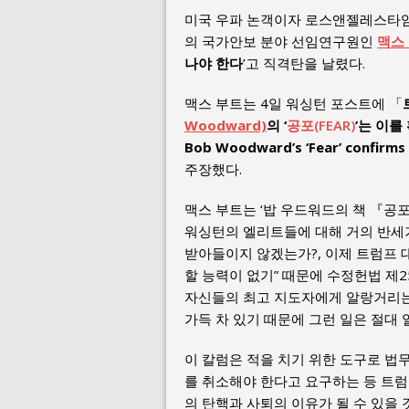
미국 우파 논객이자 로스앤젤레스타임
의 국가안보 분야 선임연구원인
맥스 
나야 한다
’고 직격탄을 날렸다.
맥스 부트는 4일 워싱턴 포스트에 「
Woodward)
의
‘
공포(FEAR)
’는 이를 
Bob Woodward’s ‘Fear’ confirms 
주장했다.
맥스 부트는 ‘밥 우드워드의 책 『공
워싱턴의 엘리트들에 대해 거의 반세
받아들이지 않겠는가?, 이제 트럼프 
할 능력이 없기” 때문에 수정헌법 제2
자신들의 최고 지도자에게 알랑거리는
가득 차 있기 때문에 그런 일은 절대
이 칼럼은 적을 치기 위한 도구로 법
를 취소해야 한다고 요구하는 등 트
의 탄핵과 사퇴의 이유가 될 수 있을