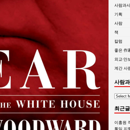
사람과
기획
사람
책
칼럼
좋은 作
외교·안
계간 사
사람과
사
람
최근글
과
사
회
이홍원 
글
통일 지