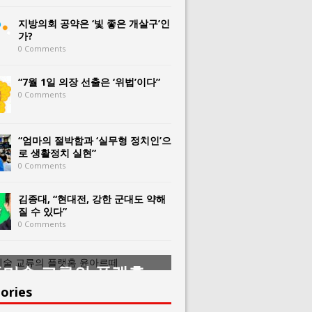
지방의회 공약은 ‘빛 좋은 개살구’인
가?
0 Comments
“7월 1일 의장 선출은 ‘위법’이다”
0 Comments
“엄마의 절박함과 ‘실무형 정치인’으
로 생활정치 실현”
0 Comments
김종대, “현대전, 강한 군대도 약해
질 수 있다”
0 Comments
미술 교류의 플랫홈
한중미술 교류의 
아르떼
윤아르떼
ories