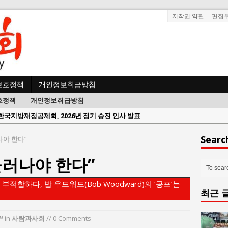
저작권·약관
편집
보호정책
개인정보취급방침
호정책
개인정보취급방침
한국지방재정공제회, 2026년 정기 승진 인사 발표
람과사회:
서울방산보안협의회, 방산기술보호·공급망 보안 세미나 개최
Searc
나야 한다”
 사람과사회:
서효석 충청향우회중앙회 총재 취임 논란 확산
물러나야 한다”
사람과사회:
지방의회 공약은 ‘빛 좋은 개살구’인가?
사람과사회:
“7월 1일 의장 선출은 ‘위법’이다”
부적합하다, 밥 우드워드(Bob Woodward)의 ‘공포’는
최근 
 사람과사회:
“엄마의 절박함과 ‘실무형 정치인’으로 생활정치 실현”
 사람과사회:
김종대, “현대전, 강한 군대도 약해질 수 있다”
™
in
사람과사회
// 0 Comments
n 사람과사회:
이홍원 작가, 생활문화상품 4종 판매