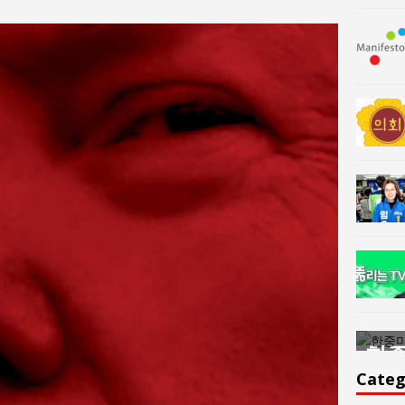
한중미술 교류의 플랫홈
한중
윤아르떼
윤
Categ