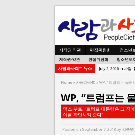
저작권·약관
편집위원회
청소년
저작권·약관
편집위원회
청소년보
사람과사회™ 뉴스
July 2, 2026 in 사람:
July 1, 2026 in 사
Home
»
사람과사회
»
WP, “트럼프는 물러
June 22, 2026 in
WP, “트럼프는 
June 8, 2026 in 
June 2, 2026 in 
맥스 부트, “트럼프 대통령은 그 직에 
May 27, 2026 in
이를 확인시켜 준다”
May 23, 2026 in
Posted on
September 7, 2018
by
김종영
August 3, 2026 i