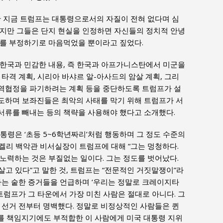
난 지금 트럼프는 대통령으로서의 자질이 전혀 없다며 심
있지만 그들은 단지 현실을 인정하면 자신들의 정치적 안녕
이를 부정하기로 마음먹었을 뿐이라고 짚었다.
 한국과 민감한 내용, 즉 한국과 아프가니스탄에서 미군을
타격 계획, 시리아 바샤르 알-아사드의 암살 계획, 그리
역협정을 파기하려는 계획 등을 중단하도록 트럼프가 설
도하며 보좌진들은 최악의 사태를 막기 위해 트럼프가 서
서류를 빼내는 등의 책략을 사용해야 했다고 소개했다.
통령은 ‘초등 5~6학년짜리’처럼 행동하며 그 정도 수준의
F. 켈리 백악관 비서실장이 트럼프에 대해 “그는 멍청하다.
노력하는 것은 부질없는 일이다. 그는 정도를 벗어났다.
 살고 있다”고 말한 것, 트럼프는 “전문적인 거짓말쟁이”라
하는 숱한 증거들을 언급하며 ‘우리는 정말로 크레이지타
러나 트럼프가 그 타운에서 가장 미친 사람은 절대로 아니다. 그
 선거 전부터 명백했다. 정말로 비정상적인 사람들은 퀸
자치구를 책임지기에도 부적합한 이 사람에게 미국 대통령 지위