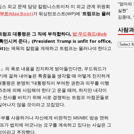
“엄마의
스 외교 문제 담당 칼럼니스트이자 미 외교 관계 위원회
실현”
부트(Max Boot)
가 워싱턴포스트(WP)에 ‘
트럼프는 물러
김종대, 
사람과
트럼프 대통령은 그 직에 부
적합하다,
밥 우드워드(Bob
확인시켜 준다」(President Trump is unfit for office,
사
it)
는 제목의 칼럼을 게재하고 트럼프는 물러나야 한다고
람
과
사
포』의 폭로 내용을 진지하게 받아들인다면, 우드워드가
회
기에 걸쳐 내어놓은 특종들을 생각할 때 어떻게 진지하게
글
대통령은 분명히 “대통령직이 부여한 권한과 의무를 이행
목
5조에 의해 사임해야 한다’고 운을 떼며, 하지만 내각이
록
 찬사를 바치기 위해 서로 경쟁하는 트럼프 아첨꾼들로
 일어나지 않을 것이라고 꼬집었다.
무부를 사용하거나 자신에게 비판적인 MSNBC 방송 면허
럼프가 법치에 어긋나는 요구를 계속하고 있다는 사실은 그
 것이라고 주장했다.