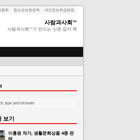
위원회
청소년보호정책
개인정보취급방침
사람과사회™
사람과사회™가 만드는 신문·잡지·책
h
글 보기
이홍원 작가, 생활문화상품 4종 판
매