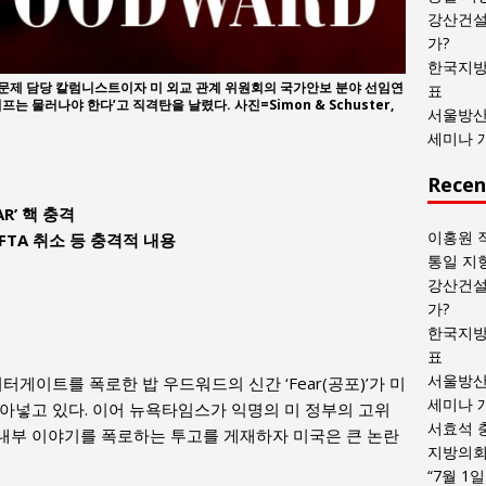
목
강산건설
록
가?
한국지방
문제 담당 칼럼니스트이자 미 외교 관계 위원회의 국가안보 분야 선임연
표
는 물러나야 한다’고 직격탄을 날렸다. 사진=Simon & Schuster,
서울방산
세미나 
Recen
R’ 핵 충격
이홍원 
FTA 취소 등 충격적 내용
통일 지
강산건설
가?
한국지방
표
서울방산
터게이트를 폭로한 밥 우드워드의 신간 ‘Fear(공포)’가 미
세미나 
아넣고 있다. 이어 뉴욕타임스가 익명의 미 정부의 고위
서효석 
내부 이야기를 폭로하는 투고를 게재하자 미국은 큰 논란
지방의회 
“7월 1