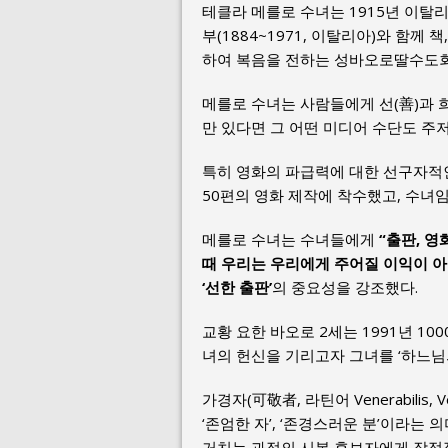
테클라 메를로 수녀는 1915년 이
부(1884~1971, 이탈리아)와 함께
하여 복음을 전하는 성바오로딸수도회
메를로 수녀는 사람들에게 선(善)과 
만 있다면 그 어떤 미디어 수단도 주
특히 영화의 파급력에 대한 선구자적인
50편의 영화 제작에 착수했고, 수녀
메를로 수녀는 수녀들에게
“출판, 영
때 우리는 우리에게 주어질 이익이 아니
‘선한 출판’
의 중요성을 강조했다.
교황 요한 바오로 2세는 1991년 10
녀의 헌신을 기리고자 그녀를 ‘하느님의
가경자(可敬者, 라틴어 Venerabilis
‘존엄한 자’, ‘존경스러운 분’이라는
거치는 과정의 시복 후보자에게 잠정