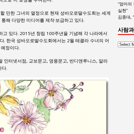
“엄마의
실현”
l)’라 할 만한 그녀의 열정으로 현재 성바오로딸수도회는 세계
김종대, 
을 통해 다양한 미디어를 제작·보급하고 있다.
사람과
 있다. 2015년 창립 100주년을 기념해 각 나라에서
다. 한국 성바오로딸수도회에서는 2월 테클라 수녀의 어
사
 예정이다.
람
과
딸 인터넷서점, 교보문고, 영풍문고, 반디앤루니스, 알라
사
하다.
회
글
목
록