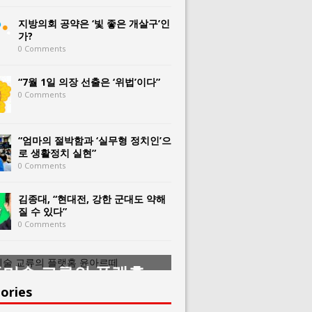
지방의회 공약은 ‘빛 좋은 개살구’인
가?
0 Comments
“7월 1일 의장 선출은 ‘위법’이다”
0 Comments
“엄마의 절박함과 ‘실무형 정치인’으
로 생활정치 실현”
0 Comments
김종대, “현대전, 강한 군대도 약해
질 수 있다”
0 Comments
미술 교류의 플랫홈
한중미술 교류의 
아르떼
윤아르떼
ories