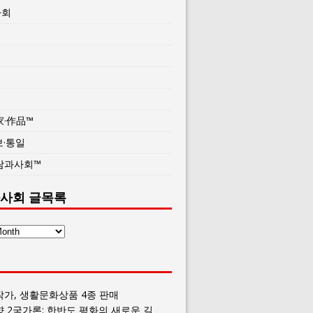
사회
家·作品™
보·통일
람과사회™
사회 글목록
작가, 생활문화상품 4종 판매
향 2국가론: 한반도 평화의 새로운 길