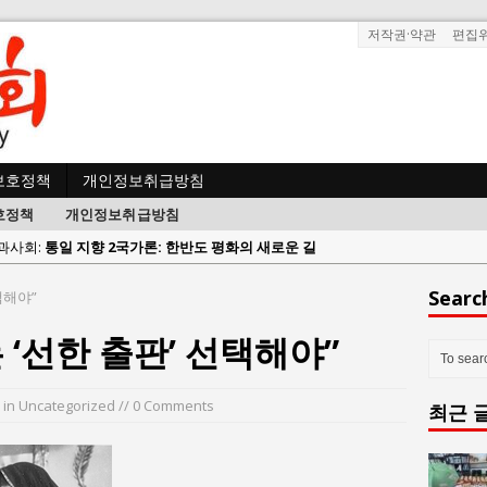
저작권·약관
편집
보호정책
개인정보취급방침
호정책
개인정보취급방침
사람과사회:
통일 지향 2국가론: 한반도 평화의 새로운 길
사람과사회:
강산건설 박재윤 강제추행 사건, 무엇이 문제인가?
한국지방재정공제회, 2026년 정기 승진 인사 발표
Searc
택해야”
람과사회:
서울방산보안협의회, 방산기술보호·공급망 보안 세미나 개최
는 ‘선한 출판’ 선택해야”
 사람과사회:
서효석 충청향우회중앙회 총재 취임 논란 확산
사람과사회:
지방의회 공약은 ‘빛 좋은 개살구’인가?
in Uncategorized // 0 Comments
최근 
사람과사회:
“7월 1일 의장 선출은 ‘위법’이다”
 사람과사회:
“엄마의 절박함과 ‘실무형 정치인’으로 생활정치 실현”
 사람과사회:
김종대, “현대전, 강한 군대도 약해질 수 있다”