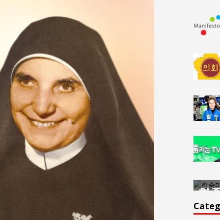
한중미술 교류의 플랫홈
한중
윤아르떼
윤
Categ