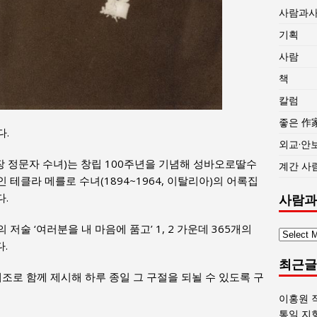
사람과
기획
사람
책
칼럼
좋은 作
다.
외교·안
 정문자 수녀)는 창립 100주년을 기념해 성바오로딸수
계간 사
테클라 메를로 수녀(1894~1964, 이탈리아)의 어록집
다.
사람과
술 ‘여러분을 내 마음에 품고’ 1, 2 가운데 365개의
사
.
람
최근글
과
조로 함께 제시해 하루 종일 그 구절을 되뇔 수 있도록 구
사
회
이홍원 
글
통일 지