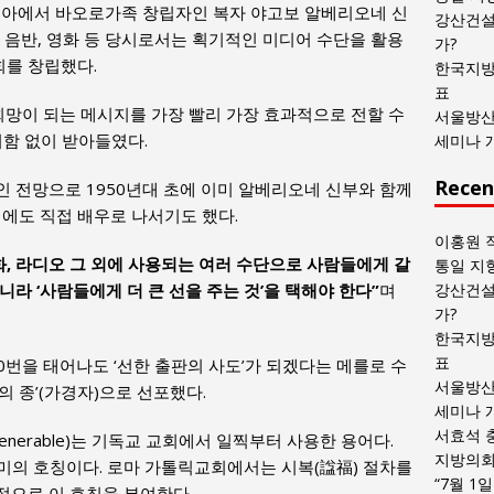
탈리아에서 바오로가족 창립자인 복자 야고보 알베리오네 신
목
강산건설
 책, 음반, 영화 등 당시로서는 획기적인 미디어 수단을 활용
록
가?
를 창립했다.
한국지방
표
희망이 되는 메시지를 가장 빨리 가장 효과적으로 전할 수
서울방산
저함 없이 받아들였다.
세미나 
Recen
 전망으로 1950년대 초에 이미 알베리오네 신부와 함께
임에도 직접 배우로 나서기도 했다.
이홍원 
화, 라디오 그 외에 사용되는 여러 수단으로 사람들에게 갈
통일 지
라 ‘사람들에게 더 큰 선을 주는 것’을 택해야 한다”
며
강산건설
가?
한국지방
표
00번을 태어나도 ‘선한 출판의 사도’가 되겠다는 메를로 수
서울방산
 종’(가경자)으로 선포했다.
세미나 
서효석 
, Venerable)는 기독교 교회에서 일찍부터 사용한 용어다.
지방의회 
 의미의 호칭이다. 로마 가톨릭교회에서는 시복(諡福) 절차를
“7월 1
적으로 이 호칭을 부여한다.