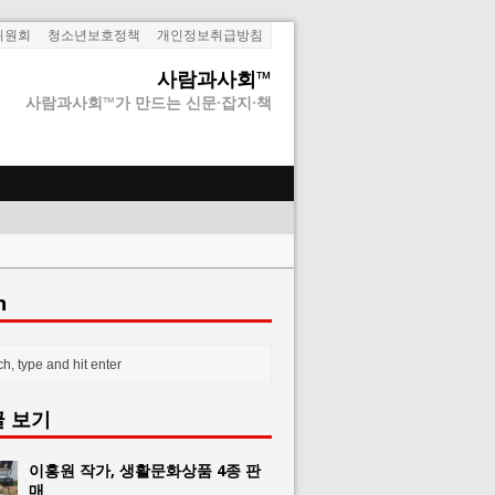
위원회
청소년보호정책
개인정보취급방침
사람과사회™
사람과사회™가 만드는 신문·잡지·책
h
글 보기
이홍원 작가, 생활문화상품 4종 판
매