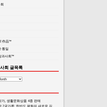
사회
家·作品™
보·통일
람과사회™
사회 글목록
작가, 생활문화상품 4종 판매
향 2국가론: 한반도 평화의 새로운 길