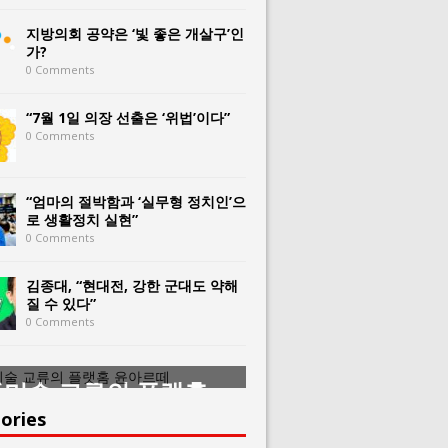
지방의회 공약은 ‘빛 좋은 개살구’인
가?
0 Comments
“7월 1일 의장 선출은 ‘위법’이다”
0 Comments
“엄마의 절박함과 ‘실무형 정치인’으
로 생활정치 실현”
0 Comments
김종대, “현대전, 강한 군대도 약해
질 수 있다”
0 Comments
미술 교류의 플랫홈
한중미술 교류의 
아르떼
윤아르떼
ories