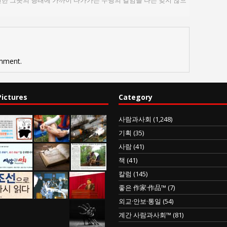
한 그릇의 형태에 가까이 다가가는 수행의 길임을 나는 잊지 않으
mment.
Pictures
Category
사람과사회
(1,248)
기획
(35)
사람
(41)
책
(41)
칼럼
(145)
좋은 作家·作品™
(7)
외교·안보·통일
(54)
계간 사람과사회™
(81)