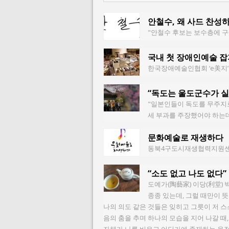
안철수, 왜 사드 찬성
"안철수 후보는 보수층에 구
국내 첫 장애인예술 잡
한국장애예술인협회 ‘e美지’
“독도는 울도군수가 
"일본인들이 독도를 무주지
세 부과를 주장했어야 하는
문화예술로 재생하다
동북4구도시재생협력지원센터
“소도 없고 나도 없다”
도예가(陶藝家) 이당(利堂) 
종종 있는데, 그럴 때만이 뜻
나의 의도 같은 것들은 잊히고 그릇이 저 스
음의 춤을 추며 하나의 모습을 지어 나갈 때