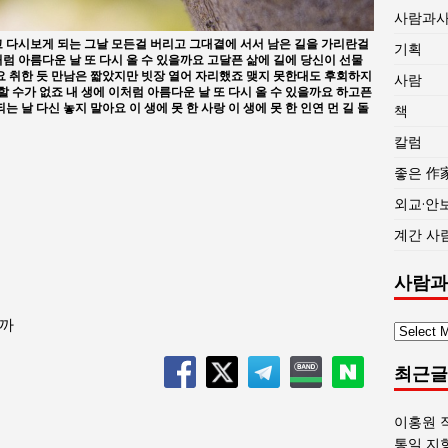
사람과
고 다시보게 되는 그날 모든걸 버리고 그대곁에 서서 남은 길을 가리란걸
기획
럼 아름다운 날 또 다시 올 수 있을까요 고달픈 삶에 길에 당신이 선물
께요 취한 듯 만남은 짧았지만 빗장 열어 자리했죠 맺지 못한대도 후회하지
사람
 수가 없죠 내 생에 이처럼 아름다운 날 또 다시 올 수 있을까요 하고픈
 날 다신 놓지 말아요 이 생에 못 한 사랑 이 생에 못 한 인연 먼 길 돌
책
칼럼
좋은 作
외교·안
계간 사
사람과
을까
사
람
최근글
과
사
회
이홍원 
글
통일 지