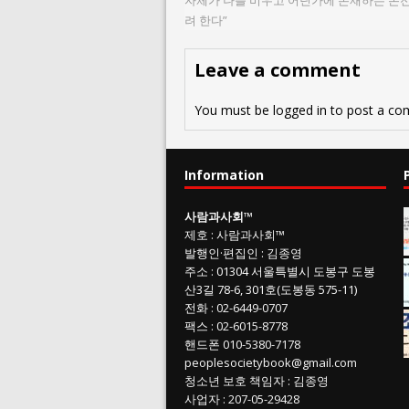
자체가 나를 비우고 어딘가에 존재하는 온전
려 한다”
Leave a comment
You must be
logged in
to post a co
Information
사람과사회
™
제호
:
사람과사회™
발행인
·
편집인
:
김종영
주소
: 01304
서울특별시 도봉구 도봉
산3길
78-6, 301호(도봉동 575-11
)
전화
:
02-6449-0707
팩스 :
02-6015-8778
핸드폰
010-5380-7178
peoplesocietybook@gmail.com
청소년 보호 책임자
:
김종영
사업자
:
207-05-29428