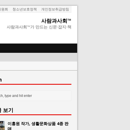
위원회
청소년보호정책
개인정보취급방침
사람과사회™
사람과사회™가 만드는 신문·잡지·책
h
글 보기
이홍원 작가, 생활문화상품 4종 판
매