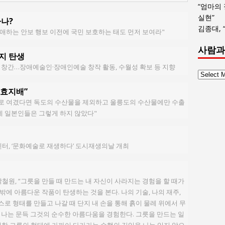
“엄마의
실현”
하나?
김종대, 
애하는 안보 행보 이전에 국민 보호하는 태도 먼저 보여라"
사람과
지 탄생
 창간…장애예술인·장애인예술 창작 활동, 수월성 확보 등 지향
사
람
실효지배”
과
로 여겼다면 독도의 수산물을 제외하고 울릉도의 수산물에만 수출
사
데 일본인들은 그렇게 하지 않았다"
회
글
목
, ‘문화예술로 재생하다’ 도시재생의날 개최
록
박철원, “그릇을 만들 때 만드는 내 자신이 사라지는 경험을 할 때가
밖에 아름다운 작품이 탄생하는 것을 본다. 나의 기술, 나의 재주,
스로 형태를 만들고 나갈 때 단지 내 손을 통해 흙이 물레 위에서 무
, 나는 문득 그것의 순수한 아름다움을 경험한다. 그릇을 만드는 일