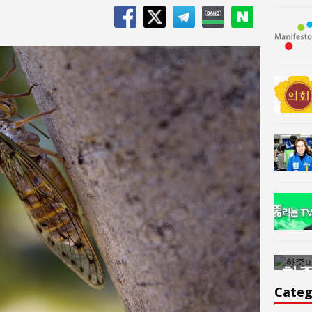
한중미술 교류의 플랫홈
한중
윤아르떼
윤
Categ