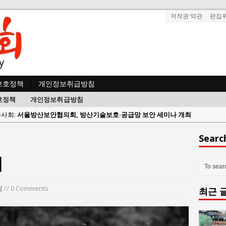
저작권·약관
편집
보호정책
개인정보취급방침
호정책
개인정보취급방침
람과사회:
서울방산보안협의회, 방산기술보호·공급망 보안 세미나 개최
 사람과사회:
서효석 충청향우회중앙회 총재 취임 논란 확산
Searc
사람과사회:
지방의회 공약은 ‘빛 좋은 개살구’인가?
게
사람과사회:
“7월 1일 의장 선출은 ‘위법’이다”
 사람과사회:
“엄마의 절박함과 ‘실무형 정치인’으로 생활정치 실현”
럼
// 0 Comments
최근 
 사람과사회:
김종대, “현대전, 강한 군대도 약해질 수 있다”
n 사람과사회:
이홍원 작가, 생활문화상품 4종 판매
사람과사회:
통일 지향 2국가론: 한반도 평화의 새로운 길