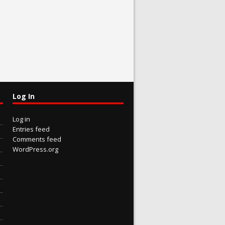
Log In
Log in
Entries feed
Comments feed
WordPress.org