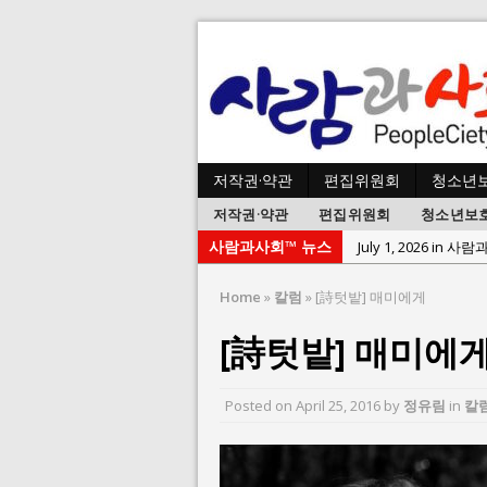
저작권·약관
편집위원회
청소년
저작권·약관
편집위원회
청소년보
사람과사회™ 뉴스
July 1, 2026 in 사
June 22, 2026 in
Home
»
칼럼
»
[詩텃밭] 매미에게
June 8, 2026 in 
[詩텃밭] 매미에
June 2, 2026 in 
May 27, 2026 in
Posted on
April 25, 2016
by
정유림
in
칼
May 23, 2026 in
August 3, 2026 i
July 26, 2026 in 