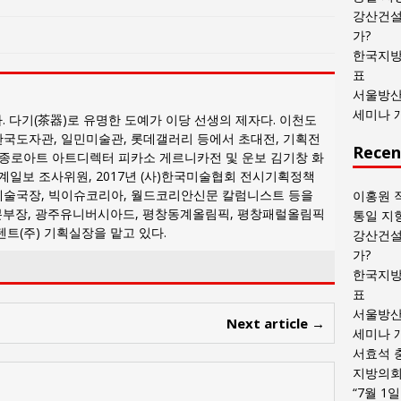
목
강산건설
록
가?
한국지방
표
서울방산
세미나 
. 다기(茶器)로 유명한 도예가 이당 선생의 제자다. 이천도
국도자관, 일민미술관, 롯데갤러리 등에서 초대전, 기획전
Recen
 종로아트 아트디렉터 피카소 게르니카전 및 운보 김기창 화
계일보 조사위원, 2017년 (사)한국미술협회 전시기획정책
예술국장, 빅이슈코리아, 월드코리안신문 칼럼니스트 등을
이홍원 
본부장, 광주유니버시아드, 평창동계올림픽, 평창패럴올림픽
통일 지
트(주) 기획실장을 맡고 있다.
강산건설
가?
한국지방
표
서울방산
Next article →
세미나 
서효석 
지방의회 
“7월 1