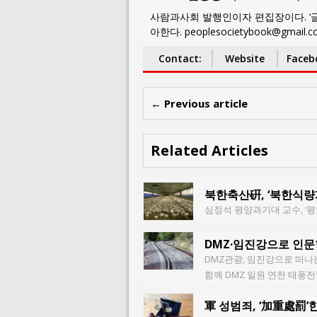
사람과사회 발행인이자 편집장이다. ‘글
아한다. peoplesocietybook@gmail.
Contact:
Website
Faceb
← Previous article
Related Articles
북한축산硏, ‘북한식량
심정석 평양과기대 교수, ‘
DMZ·임진강으로 인문
DMZ관광, 임진강으로 떠나는
함께 DMZ 일원 연천 태
軍 성범죄, ‘加重處罰’