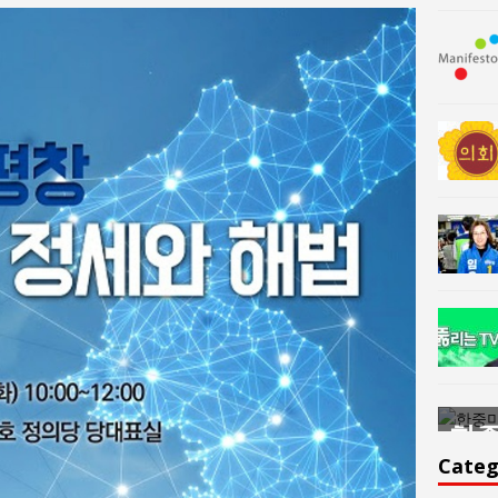
한중미술 교류의 플랫홈
한중
윤아르떼
윤
Categ