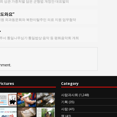
범죄 상관 가중처벌 담은 군형법 개정안 대표발의
 도와요”
원 외과동문회와 북한이탈주민 의료 지원 업무협약
”
파주서 통일나무심기·통일밥상·음악 등 평화음악회 개최
mment.
Pictures
Category
사람과사회
(1,248)
기획
(35)
사람
(41)
책
(41)