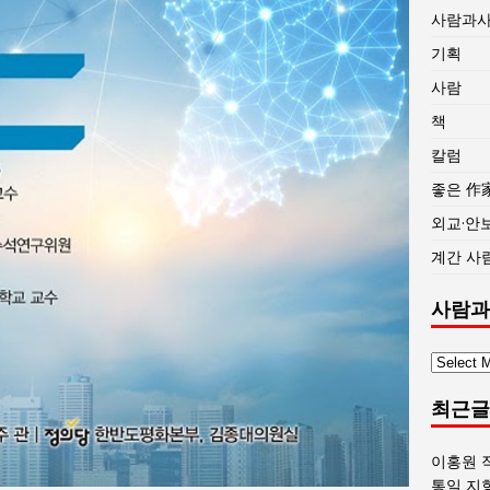
사람과
기획
사람
책
칼럼
좋은 作
외교·안
계간 사
사람과
사
람
최근글
과
사
회
이홍원 
글
통일 지