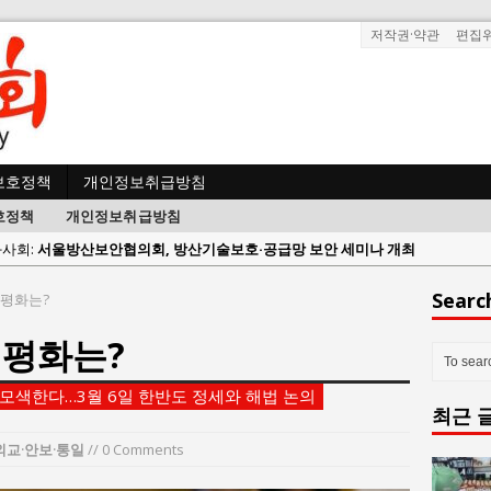
저작권·약관
편집
보호정책
개인정보취급방침
호정책
개인정보취급방침
람과사회:
서울방산보안협의회, 방산기술보호·공급망 보안 세미나 개최
 사람과사회:
서효석 충청향우회중앙회 총재 취임 논란 확산
Searc
 평화는?
사람과사회:
지방의회 공약은 ‘빛 좋은 개살구’인가?
 평화는?
사람과사회:
“7월 1일 의장 선출은 ‘위법’이다”
 사람과사회:
“엄마의 절박함과 ‘실무형 정치인’으로 생활정치 실현”
 모색한다…3월 6일 한반도 정세와 해법 논의
최근 
 사람과사회:
김종대, “현대전, 강한 군대도 약해질 수 있다”
n 사람과사회:
이홍원 작가, 생활문화상품 4종 판매
외교·안보·통일
// 0 Comments
사람과사회:
통일 지향 2국가론: 한반도 평화의 새로운 길