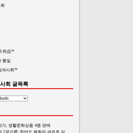
사회
家·作品™
보·통일
람과사회™
사회 글목록
작가, 생활문화상품 4종 판매
향 2국가론: 한반도 평화의 새로운 길