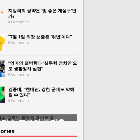
지방의회 공약은 ‘빛 좋은 개살구’인
가?
0 Comments
“7월 1일 의장 선출은 ‘위법’이다”
0 Comments
“엄마의 절박함과 ‘실무형 정치인’으
로 생활정치 실현”
0 Comments
김종대, “현대전, 강한 군대도 약해
질 수 있다”
0 Comments
미술 교류의 플랫홈
한중미술 교류의 
아르떼
윤아르떼
ories