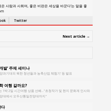
은 사람과 사회며, 좋은 비판은 세상을 바꾼다’는 말을 좋
com
ook
Twitter
Next article →
개발’ 주제 세미나
평양과기대의 북한 청년들과 농축산업 체험기‘ 등 발표
학 여행 갈까요?
 1박 2일 시간여행 상품 선봬..."초청작가 및 현지 문화계 인사와
풍전망대에서 오두산통일전망대까지"
한다