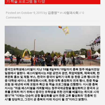
기·학술 프로그램 등 다양
“7월 1일 의장 선출은 ‘위법’이다”
“엄마의 절박함과 ‘실무형 정치인’으로 생활정치 실
Posted on
October 9, 2015
by
김종영™
in
사람과사회
// 0
현”
Comments
김종대, “현대전, 강한 군대도 약해질 수 있다”
이홍원 작가, 생활문화상품 4종 판매
통일 지향 2국가론: 한반도 평화의 새로운 길
강산건설 박재윤 강제추행 사건, 무엇이 문제인가?
중국인유학생페스티벌이 지난 10월 8일부터 10일까지 충북 청주 예술의전당
일원에서 열렸다. 페스티벌에서는 K팝 공연과 경연, 취업박람회, 체육대회, 한
류문화 홍보 및 체험 부스, 한국어·중국어 말하기 대회 등 한중 교류 행사와 한
중 대학생 세미나, 한류영화시사회, 한중 대학 총장회의 연계 행사, 한중 학술
포럼 등 예년에 비해 포럼과 특강 등 학술 프로그램을 진행했다. 이시종 충북
지사는 “처음 페스티벌을 개최할 때는 청주국제공항을 활성화하고 중국과 교
류를 돈독히 하기 위해서 중국인 유학생을 위한 잔치를 베풀자는 취지로 시작
됐다”며 “이제는 단순히 공항 활성화를 넘어 한중 교류 활성화와 ‘친충북 인
사’를 양성하고, 그것이 곧 충북의 미래 자산이 될 것”이라고 밝혔다.