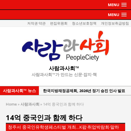
MENU
MENU
저작권·약관
편집위원회
청소년보호정책
개인정보취급방침
사람과사회™
사람과사회™가 만드는 신문·잡지·책
사람과사회™ 뉴스
한국지방재정공제회, 2026년 정기 승진 인사 발표
서울방산보안협의회, 방산기술보호·공급망 보안
Home
»
사람과사회
»
14억 중국인과 함께 하다
세미나 개최
14억 중국인과 함께 하다
서효석 충청향우회중앙회 총재 취임 논란 확산
지방의회 공약은 ‘빛 좋은 개살구’인가?
청주서 중국인유학생페스티벌 개최…K팝·취업박람회·말하