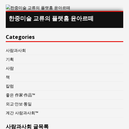
한중미술 교류의 플랫홈 윤아르떼
Categories
사람과사회
기획
사람
책
칼럼
좋은 作家·作品™
외교·안보·통일
계간 사람과사회™
사람과사회 글목록