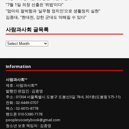
“7월 1일 의장 선출은 ‘위법’이다”
“엄마의 절박함과 ‘실무형 정치인’으로 생활정치 실현”
김종대, “현대전, 강한 군대도 약해질 수 있다”
사람과사회 글목록
사
람
과
사
Information
회
글
사람과사회
™
목
제호
:
사람과사회™
록
발행인
·
편집인
:
김종영
주소
: 01304
서울특별시 도봉구 도봉산3길
78-6, 301호(도봉동 575-11
)
전화
:
02-6449-0707
팩스 :
02-6015-8778
핸드폰
010-5380-7178
peoplesocietybook@gmail.com
청소년 보호 책임자
:
김종영