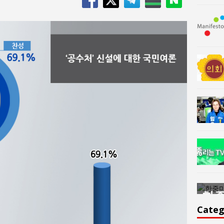
한중미술 교류의 플랫홈
한중
윤아르떼
윤
Categ