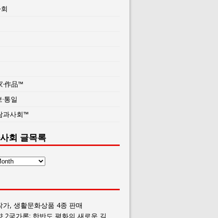
사회
家·作品™
보·통일
람과사회™
사회 글목록
작가, 생활문화상품 4종 판매
향 2국가론: 한반도 평화의 새로운 길