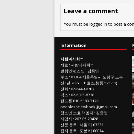
Leave a comment
You must be
logged in
to post a co
Information
사람과사회
™
제호
:
사람과사회™
발행인
·
편집인
:
김종영
주소
: 01304
서울특별시 도봉구 도봉
산3길
78-6, 301호(도봉동 575-11
)
전화
:
02-6449-0707
팩스 :
02-6015-8778
핸드폰
010-5380-7178
peoplesocietybook@gmail.com
청소년 보호 책임자
:
김종영
사업자
:
207-05-29428
신문 등록
: 서울 아 03231
잡지 등록
: 도봉 바 00014