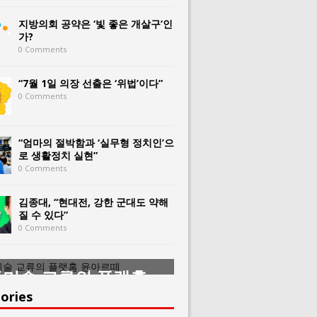
지방의회 공약은 ‘빛 좋은 개살구’인
가?
0 Comments
“7월 1일 의장 선출은 ‘위법’이다”
0 Comments
“엄마의 절박함과 ‘실무형 정치인’으
로 생활정치 실현”
0 Comments
김종대, “현대전, 강한 군대도 약해
질 수 있다”
0 Comments
미술 교류의 플랫홈
한중미술 교류의 
아르떼
윤아르떼
ories