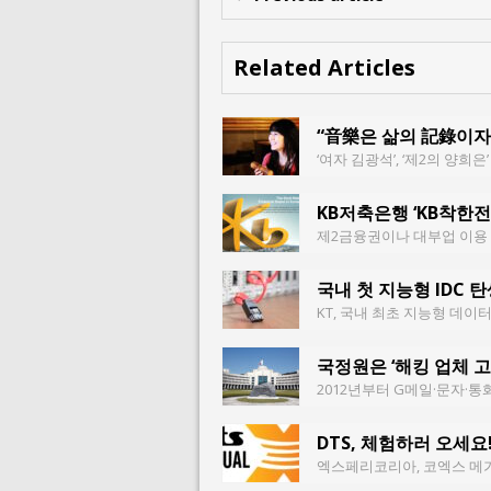
Related Articles
“音樂은 삶의 記錄이자
‘여자 김광석’, ‘제2의 양희
KB저축은행 ‘KB착한
제2금융권이나 대부업 이용 서민
국내 첫 지능형 IDC 
KT, 국내 최초 지능형 데이터
국정원은 ‘해킹 업체 고
2012년부터 G메일·문자·통
DTS, 체험하러 오세요
엑스페리코리아, 코엑스 메가