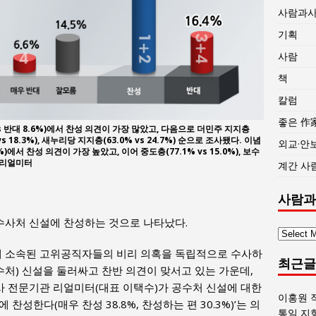
사람과
기획
사람
책
칼럼
좋은 作
 반대 8.6%)에서 찬성 의견이 가장 많았고, 다음으로 더민주 지지층
 vs 18.3%), 새누리당 지지층(63.0% vs 24.7%) 순으로 조사됐다. 이념
외교·안
)에서 찬성 의견이 가장 높았고, 이어 중도층(77.1% vs 15.0%), 보수
진=리얼미터
계간 사
사람과
수사처 신설에 찬성하는 것으로 나타났다.
사
람
등에 소속된 고위공직자들의 비리 의혹을 독립적으로 수사하
최근글
과
처) 신설을 둘러싸고 찬반 의견이 맞서고 있는 가운데,
사
사 전문기관 리얼미터(대표 이택수)가 공수처 신설에 대한
회
이홍원 
찬성한다(매우 찬성 38.8%, 찬성하는 편 30.3%)’는 의
글
통일 지