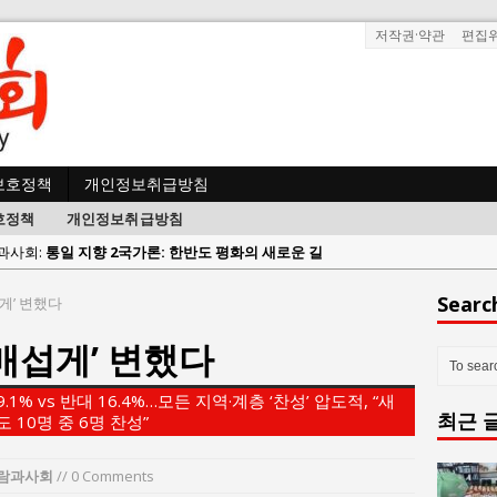
저작권·약관
편집
보호정책
개인정보취급방침
호정책
개인정보취급방침
사람과사회:
통일 지향 2국가론: 한반도 평화의 새로운 길
사람과사회:
강산건설 박재윤 강제추행 사건, 무엇이 문제인가?
한국지방재정공제회, 2026년 정기 승진 인사 발표
Searc
게’ 변했다
람과사회:
서울방산보안협의회, 방산기술보호·공급망 보안 세미나 개최
‘매섭게’ 변했다
 사람과사회:
서효석 충청향우회중앙회 총재 취임 논란 확산
사람과사회:
지방의회 공약은 ‘빛 좋은 개살구’인가?
% vs 반대 16.4%…모든 지역·계층 ‘찬성’ 압도적, “새
최근 
사람과사회:
“7월 1일 의장 선출은 ‘위법’이다”
 10명 중 6명 찬성”
 사람과사회:
“엄마의 절박함과 ‘실무형 정치인’으로 생활정치 실현”
람과사회
// 0 Comments
 사람과사회:
김종대, “현대전, 강한 군대도 약해질 수 있다”