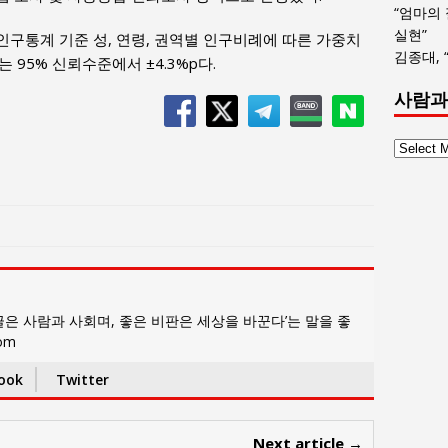
“엄마의
실현”
인구통계 기준 성, 연령, 권역별 인구비례에 따른 가중치
김종대, 
 95% 신뢰수준에서 ±4.3%p다.
사람과
사
람
과
사
회
글
목
록
은 사람과 사회며, 좋은 비판은 세상을 바꾼다’는 말을 좋
com
ook
Twitter
Next article →