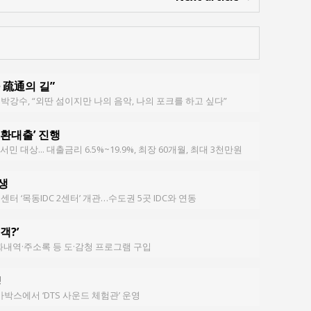
 疏通의 길”
은’ 박강수, “외딴 섬이지만 나의 음악, 나의 포크를 하고 싶다”
전환대출’ 진행
 대상... 대출금리 6.5%~19.9%, 최장 60개월, 최대 3천만원
탄생
센터 ‘목동IDC 2센터’ 개관…수도권 5곳 IDC와 연동
객?’
화내역·주소록 등 도·감청 프로그램 구입
!
박스에서 ‘DTS 사운드 체험관’ 운영