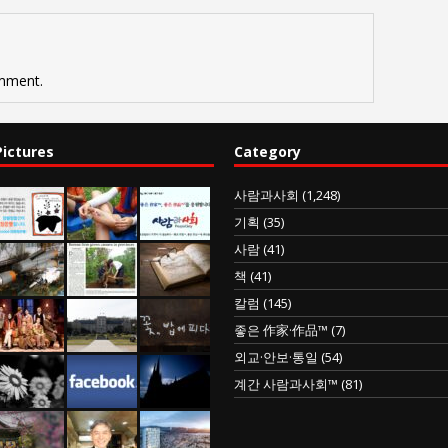
mment.
Pictures
Category
사람과사회
(1,248)
기획
(35)
사람
(41)
책
(41)
칼럼
(145)
좋은 作家·作品™
(7)
외교·안보·통일
(54)
계간 사람과사회™
(81)