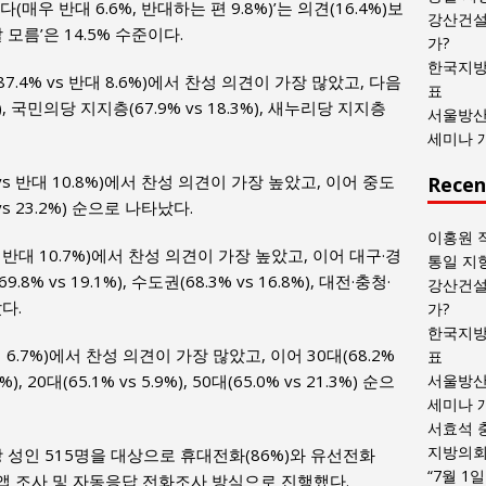
(매우 반대 6.6%, 반대하는 편 9.8%)’는 의견(16.4%)보
목
강산건설
 모름’은 14.5% 수준이다.
록
가?
한국지방
4% vs 반대 8.6%)에서 찬성 의견이 가장 많았고, 다음
표
), 국민의당 지지층(67.9% vs 18.3%), 새누리당 지지층
서울방산
세미나 
s 반대 10.8%)에서 찬성 의견이 가장 높았고, 이어 중도
Recen
% vs 23.2%) 순으로 나타났다.
이홍원 
 반대 10.7%)에서 찬성 의견이 가장 높았고, 이어 대구·경
통일 지
9.8% vs 19.1%), 수도권(68.3% vs 16.8%), 대전·충청·
강산건설
났다.
가?
한국지방
 6.7%)에서 찬성 의견이 가장 많았고, 이어 30대(68.2%
표
%), 20대(65.1% vs 5.9%), 50대(65.0% vs 21.3%) 순으
서울방산
세미나 
서효석 
지방의회 
상 성인 515명을 대상으로 휴대전화(86%)와 유선전화
“7월 1
폰앱 조사 및 자동응답 전화조사 방식으로 진행했다.