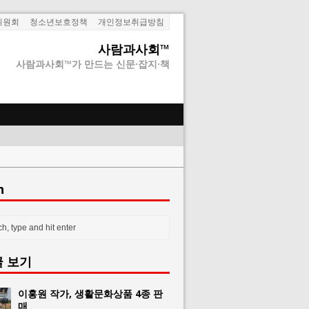
위원회
청소년보호정책
개인정보취급방침
사람과사회™
사람과사회™가 만드는 신문·잡지·책
h
글 보기
이홍원 작가, 생활문화상품 4종 판
매