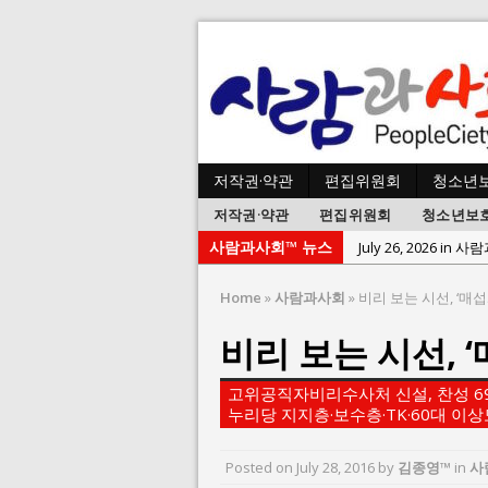
저작권·약관
편집위원회
청소년
저작권·약관
편집위원회
청소년보
July 26, 2026 in 
사람과사회™ 뉴스
July 23, 2026 in 
July 2, 2026 in 사람:
Home
»
사람과사회
»
비리 보는 시선, ‘매섭
July 1, 2026 in 사
비리 보는 시선, 
June 22, 2026 in
June 8, 2026 in 
고위공직자비리수사처 신설, 찬성 69.1
June 2, 2026 in 
누리당 지지층·보수층·TK·60대 이상도
May 27, 2026 in
Posted on
July 28, 2016
by
김종영™
in
사
May 23, 2026 in