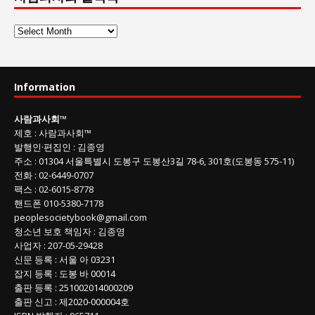
사
람
과
사
Information
회
글
사람과사회
™
목
제호
:
사람과사회™
록
발행인
·
편집인
:
김종영
주소
: 01304
서울특별시 도봉구 도봉산3길
78-6, 301호(도봉동 575-11
)
전화
:
02-6449-0707
팩스 :
02-6015-8778
핸드폰
010-5380-7178
peoplesocietybook@gmail.com
청소년 보호 책임자
:
김종영
사업자
:
207-05-29428
신문 등록
: 서울 아 03231
잡지 등록
: 도봉 바 00014
출판 등록
: 251002014000209
출판 신고
: 제2020-000004호