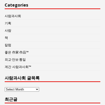
Categories
사람과사회
기획
사람
책
칼럼
좋은 作家·作品™
외교·안보·통일
계간 사람과사회™
사람과사회 글목록
사
람
최근글
과
사