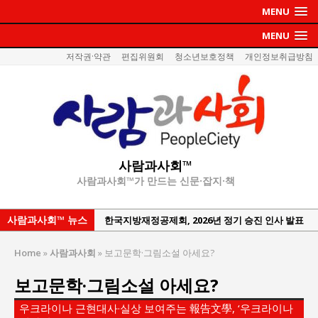
MENU
MENU
저작권·약관
편집위원회
청소년보호정책
개인정보취급방침
사람과사회™
사람과사회™가 만드는 신문·잡지·책
사람과사회™ 뉴스
한국지방재정공제회, 2026년 정기 승진 인사 발표
서울방산보안협의회, 방산기술보호·공급망 보안
Home
»
사람과사회
»
보고문학·그림소설 아세요?
세미나 개최
보고문학·그림소설 아세요?
서효석 충청향우회중앙회 총재 취임 논란 확산
지방의회 공약은 ‘빛 좋은 개살구’인가?
우크라이나 근현대사·실상 보여주는 報告文學, ‘우크라이나