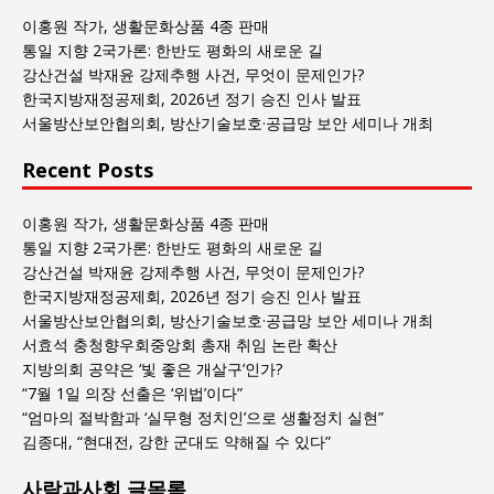
회
이홍원 작가, 생활문화상품 4종 판매
글
통일 지향 2국가론: 한반도 평화의 새로운 길
목
강산건설 박재윤 강제추행 사건, 무엇이 문제인가?
록
한국지방재정공제회, 2026년 정기 승진 인사 발표
서울방산보안협의회, 방산기술보호·공급망 보안 세미나 개최
Recent Posts
이홍원 작가, 생활문화상품 4종 판매
통일 지향 2국가론: 한반도 평화의 새로운 길
강산건설 박재윤 강제추행 사건, 무엇이 문제인가?
한국지방재정공제회, 2026년 정기 승진 인사 발표
서울방산보안협의회, 방산기술보호·공급망 보안 세미나 개최
서효석 충청향우회중앙회 총재 취임 논란 확산
지방의회 공약은 ‘빛 좋은 개살구’인가?
“7월 1일 의장 선출은 ‘위법’이다”
“엄마의 절박함과 ‘실무형 정치인’으로 생활정치 실현”
김종대, “현대전, 강한 군대도 약해질 수 있다”
사람과사회 글목록