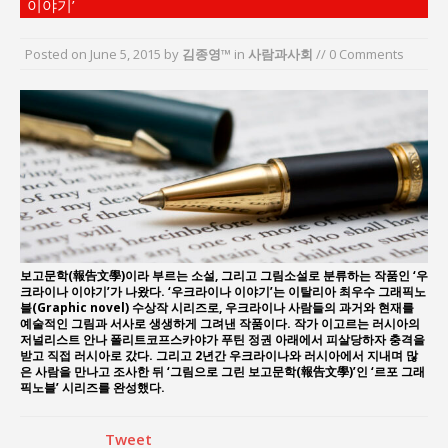
이야기’
“7월 1일 의장 선출은 ‘위법’이다”
“엄마의 절박함과 ‘실무형 정치인’으로 생활정치 실
Posted on
June 5, 2015
by
김종영™
in
사람과사회
// 0 Comments
현”
김종대, “현대전, 강한 군대도 약해질 수 있다”
이홍원 작가, 생활문화상품 4종 판매
통일 지향 2국가론: 한반도 평화의 새로운 길
강산건설 박재윤 강제추행 사건, 무엇이 문제인가?
보고문학(報告文學)이라 부르는 소설, 그리고 그림소설로 분류하는 작품인 ‘우
크라이나 이야기’가 나왔다. ‘우크라이나 이야기’는 이탈리아 최우수 그래픽노
블(Graphic novel) 수상작 시리즈로, 우크라이나 사람들의 과거와 현재를
예술적인 그림과 서사로 생생하게 그려낸 작품이다. 작가 이고르는 러시아의
저널리스트 안나 폴리트코프스카야가 푸틴 정권 아래에서 피살당하자 충격을
받고 직접 러시아로 갔다. 그리고 2년간 우크라이나와 러시아에서 지내며 많
은 사람을 만나고 조사한 뒤 ‘그림으로 그린 보고문학(報告文學)’인 ‘르포 그래
픽노블’ 시리즈를 완성했다.
Tweet