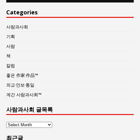
Categories
사람과사회
기획
사람
책
칼럼
좋은 作家·作品™
외교·안보·통일
계간 사람과사회™
사람과사회 글목록
사
람
최근글
과