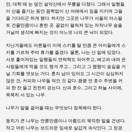
만, 대학 때 눈 덮인 설악산에서 무릎을 다쳤다. 그래서 일행들
이 산을 즐기는 동안 꼼짝없이 산 아래에서 짐을 지키며 그들
을 기다리곤 하게 됐다. 하지만 그곳은 나무가 서울의 아스팔
트 건물만큼이나 흔한 곳. 끝없이 펼쳐져 있는 자작나무 숲을
거닐며 생각에 빠지는 것이 어느덧 나의 큰 낙이 되었다.
지난겨울에도 어른들이 이제 스키를 탈 만큼 큰 아이들에게 스
키를 가르쳐 주며 휴가를 즐겼다. 물론, 나는 산 밑에 있었다.
서로 흩어져있는 일행들의 연락책도 되어주고, 배고파 내려 온
사람들에게 먹을 것도 챙겨 주고… 그리고 그 짬짬이 숲길을 거
닐 기회를 엿보는 거다. 혼자 남아 있어도 그 시간이 심심하지
않은 건, 커피와 나무들 덕인 것 같다. 꽝꽝 언 호수 주변을 커
피 한 잔 들고 천천히 걷는다. 산과 호수, 그리고 하늘 사이에,
묵묵히 서 있는 나무.
나무가 말을 걸어올 때는 무엇보다 침묵해야 한다.
둥치가 큰 나무는 연륜만큼이나 아름드리 묵직한 말을 건넨다.
작고 여린 나무는 보드라운 잎새로 살갑게 속삭인다. 그 정경