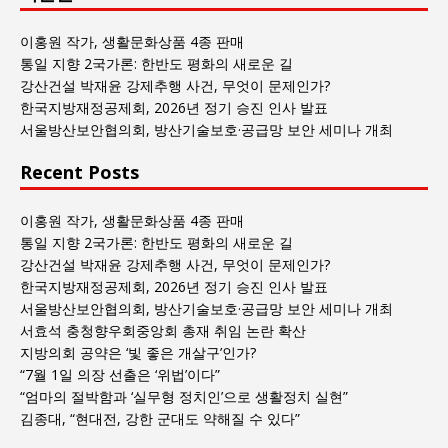
사
회
이홍원 작가, 생활문화상품 4종 판매
글
통일 지향 2국가론: 한반도 평화의 새로운 길
목
강산건설 박재윤 강제추행 사건, 무엇이 문제인가?
록
한국지방재정공제회, 2026년 정기 승진 인사 발표
서울방산보안협의회, 방산기술보호·공급망 보안 세미나 개최
Recent Posts
이홍원 작가, 생활문화상품 4종 판매
통일 지향 2국가론: 한반도 평화의 새로운 길
강산건설 박재윤 강제추행 사건, 무엇이 문제인가?
한국지방재정공제회, 2026년 정기 승진 인사 발표
서울방산보안협의회, 방산기술보호·공급망 보안 세미나 개최
서효석 충청향우회중앙회 총재 취임 논란 확산
지방의회 공약은 ‘빛 좋은 개살구’인가?
“7월 1일 의장 선출은 ‘위법’이다”
“엄마의 절박함과 ‘실무형 정치인’으로 생활정치 실현”
김종대, “현대전, 강한 군대도 약해질 수 있다”