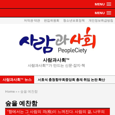
MENU
MENU
저작권·약관
편집위원회
청소년보호정책
개인정보취급방침
사람과사회™
사람과사회™가 만드는 신문·잡지·책
사람과사회™ 뉴스
서효석 충청향우회중앙회 총재 취임 논란 확산
지방의회 공약은 ‘빛 좋은 개살구’인가?
Home
»
»
숲을 예찬함
“7월 1일 의장 선출은 ‘위법’이다”
숲을 예찬함
“엄마의 절박함과 ‘실무형 정치인’으로 생활정치 실
현”
"향에서는 그 사람의 격(格)이 느껴진다. 사람의 결, 나무의