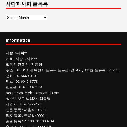
사람과사회 글목록
사
람
과
사
Information
회
글
사람과사회
™
목
제호
:
사람과사회™
록
발행인
·
편집인
:
김종영
주소
: 01304
서울특별시 도봉구 도봉산3길
78-6, 301호(도봉동 575-11
)
전화
:
02-6449-0707
팩스 :
02-6015-8778
핸드폰
010-5380-7178
peoplesocietybook@gmail.com
청소년 보호 책임자
:
김종영
사업자
:
207-05-29428
신문 등록
: 서울 아 03231
잡지 등록
: 도봉 바 00014
출판 등록
: 251002014000209
출판 신고
: 제2020-000004호