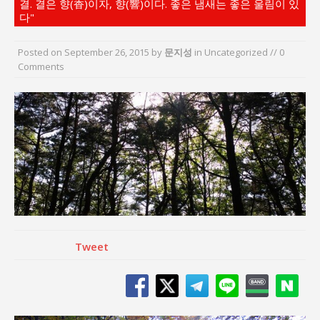
결. 결은 향(香)이자, 향(響)이다. 좋은 냄새는 좋은 울림이 있
김종대, “현대전, 강한 군대도 약해질 수 있다”
다"
이홍원 작가, 생활문화상품 4종 판매
통일 지향 2국가론: 한반도 평화의 새로운 길
Posted on
September 26, 2015
by
문지성
in Uncategorized // 0
Comments
강산건설 박재윤 강제추행 사건, 무엇이 문제인가?
한국지방재정공제회, 2026년 정기 승진 인사 발표
서울방산보안협의회, 방산기술보호·공급망 보안
세미나 개최
Tweet