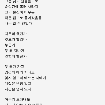
그는 낮고 잰걸음으로
순식간에 흘러 사라져
그의 분신이 머무는
작은 집으로 들어갔음을
나는 알 수 있었다
지우라 했던가
잊으라 했었나
누군가
두 해 지나면
잊힌다 했던가
두 해가 가고
영겁의 해가 지나도
잊지 않으려 애쓰는 자에게
계절은 변함 없고
시간은 멈춰 있다
아무리 토해내도
나오지 않는 깊은 슬픔은