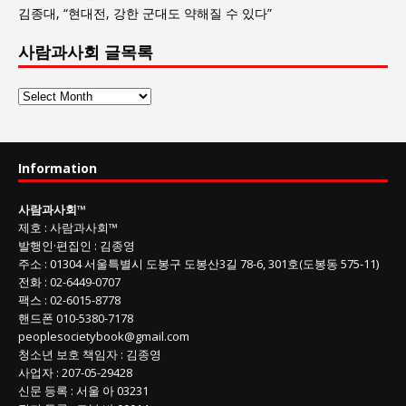
김종대, “현대전, 강한 군대도 약해질 수 있다”
사람과사회 글목록
사
람
과
사
Information
회
글
사람과사회
™
목
제호
:
사람과사회™
록
발행인
·
편집인
:
김종영
주소
: 01304
서울특별시 도봉구 도봉산3길
78-6, 301호(도봉동 575-11
)
전화
:
02-6449-0707
팩스 :
02-6015-8778
핸드폰
010-5380-7178
peoplesocietybook@gmail.com
청소년 보호 책임자
:
김종영
사업자
:
207-05-29428
신문 등록
: 서울 아 03231