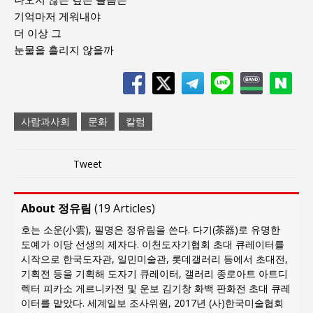
기억마저 게워내야
더 이상 그
눈물을 흘리지 않을까
사람과사회
문화
칼럼
Tweet
About 정유림
(
19 Articles
)
호는 소운(小雲), 필명은 정유림을 쓴다. 다기(茶器)로 유명한
도예가 이당 선생의 제자다. 이천도자기협회 초대 큐레이터를
시작으로 한국도자관, 일민미술관, 롯데갤러리 등에서 초대전,
기획전 등을 기획해 도자기 큐레이터, 갤러리 종로아트 아트디
렉터 피카소 게르니카전 및 운보 김기창 화백 판화전 초대 큐레
이터를 맡았다. 세계일보 조사위원, 2017년 (사)한국미술협회