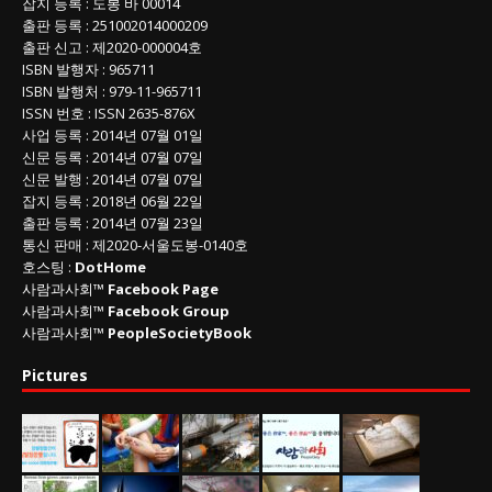
잡지 등록
: 도봉 바 00014
출판 등록
: 251002014000209
출판 신고
: 제2020-000004호
ISBN
발행자 : 965711
ISBN
발행처 : 979-11-965711
ISSN
번호 :
ISSN
2635-876X
사업 등록
: 2014년 07월 01일
신문 등록
: 2014년 07월 07일
신문 발행
: 2014년 07월 07일
잡지 등록
: 2018년 06월 22일
출판 등록
: 2014년 07월 23일
통신 판매
:
제
2020-
서울도봉
-0140
호
호스팅 :
DotHome
사람과사회™
Facebook Page
사람과사회™
Facebook Group
사람과사회™
PeopleSocietyBook
Pictures