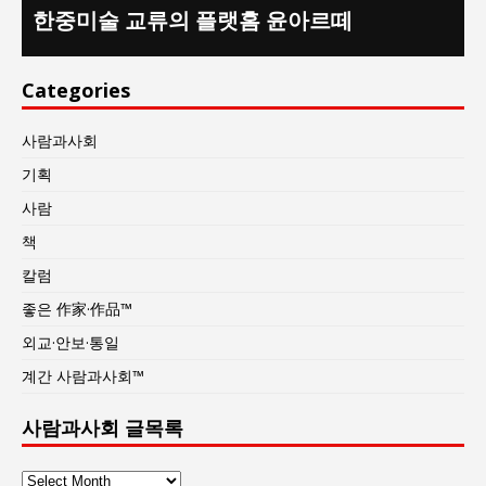
한중미술 교류의 플랫홈 윤아르떼
Categories
사람과사회
기획
사람
책
칼럼
좋은 作家·作品™
외교·안보·통일
계간 사람과사회™
사람과사회 글목록
사