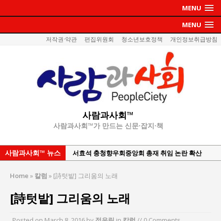
MENU
MENU
저작권·약관
편집위원회
청소년보호정책
개인정보취급방침
사람과사회™
사람과사회™가 만드는 신문·잡지·책
사람과사회™ 뉴스
서효석 충청향우회중앙회 총재 취임 논란 확산
지방의회 공약은 ‘빛 좋은 개살구’인가?
Home
»
칼럼
»
[詩텃밭] 그리움의 노래
“7월 1일 의장 선출은 ‘위법’이다”
[詩텃밭] 그리움의 노래
“엄마의 절박함과 ‘실무형 정치인’으로 생활정치 실
현”
Posted on
March 8, 2016
by
정유림
in
칼럼
// 0 Comments