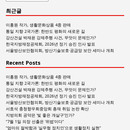
람
최근글
과
사
회
이홍원 작가, 생활문화상품 4종 판매
글
통일 지향 2국가론: 한반도 평화의 새로운 길
목
강산건설 박재윤 강제추행 사건, 무엇이 문제인가?
록
한국지방재정공제회, 2026년 정기 승진 인사 발표
서울방산보안협의회, 방산기술보호·공급망 보안 세미나 개최
Recent Posts
이홍원 작가, 생활문화상품 4종 판매
통일 지향 2국가론: 한반도 평화의 새로운 길
강산건설 박재윤 강제추행 사건, 무엇이 문제인가?
한국지방재정공제회, 2026년 정기 승진 인사 발표
서울방산보안협의회, 방산기술보호·공급망 보안 세미나 개최
서효석 충청향우회중앙회 총재 취임 논란 확산
지방의회 공약은 ‘빛 좋은 개살구’인가?
“7월 1일 의장 선출은 ‘위법’이다”
“엄마의 절박함과 ‘실무형 정치인’으로 생활정치 실현”