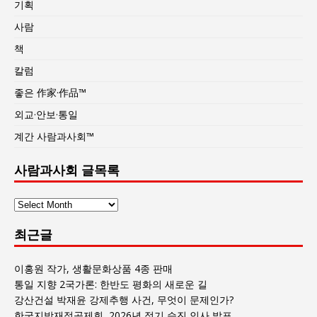
기획
사람
책
칼럼
좋은 作家·作品™
외교·안보·통일
계간 사람과사회™
사람과사회 글목록
사
람
최근글
과
사
회
이홍원 작가, 생활문화상품 4종 판매
글
통일 지향 2국가론: 한반도 평화의 새로운 길
목
강산건설 박재윤 강제추행 사건, 무엇이 문제인가?
록
한국지방재정공제회, 2026년 정기 승진 인사 발표