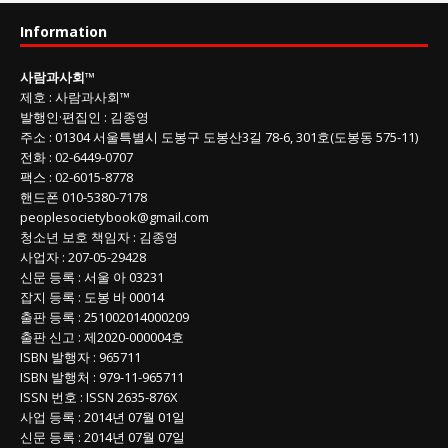
사
Information
회
글
사람과사회
™
목
제호
:
사람과사회™
록
발행인
·
편집인
:
김종영
주소
: 01304
서울특별시 도봉구 도봉산3길
78-6, 301호(도봉동 575-11
)
전화
:
02-6449-0707
팩스 :
02-6015-8778
핸드폰
010-5380-7178
peoplesocietybook@gmail.com
청소년 보호 책임자
:
김종영
사업자
:
207-05-29428
신문 등록
: 서울 아 03231
잡지 등록
: 도봉 바 00014
출판 등록
: 251002014000209
출판 신고
: 제2020-000004호
ISBN
발행자 : 965711
ISBN
발행처 : 979-11-965711
ISSN
번호 :
ISSN
2635-876X
사업 등록
: 2014년 07월 01일
신문 등록
: 2014년 07월 07일