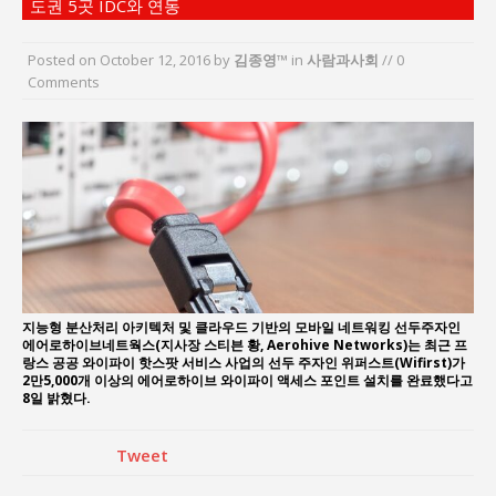
도권 5곳 IDC와 연동
“엄마의 절박함과 ‘실무형 정치인’으로 생활정치 실
현”
Posted on
October 12, 2016
by
김종영™
in
사람과사회
// 0
김종대, “현대전, 강한 군대도 약해질 수 있다”
Comments
이홍원 작가, 생활문화상품 4종 판매
통일 지향 2국가론: 한반도 평화의 새로운 길
강산건설 박재윤 강제추행 사건, 무엇이 문제인가?
한국지방재정공제회, 2026년 정기 승진 인사 발표
지능형 분산처리 아키텍처 및 클라우드 기반의 모바일 네트워킹 선두주자인
에어로하이브네트웍스(지사장 스티븐 황, Aerohive Networks)는 최근 프
랑스 공공 와이파이 핫스팟 서비스 사업의 선두 주자인 위퍼스트(Wifirst)가
2만5,000개 이상의 에어로하이브 와이파이 액세스 포인트 설치를 완료했다고
8일 밝혔다.
Tweet