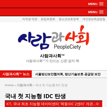
MENU
MENU
저작권·약관
편집위원회
청소년보호정책
개인정보취급방침
사람과사회™
사람과사회™가 만드는 신문·잡지·책
사람과사회™ 뉴스
서울방산보안협의회, 방산기술보호·공급망 보안
세미나 개최
Home
»
사람과사회
»
국내 첫 지능형 IDC 탄생
서효석 충청향우회중앙회 총재 취임 논란 확산
국내 첫 지능형 IDC 탄생
지방의회 공약은 ‘빛 좋은 개살구’인가?
“7월 1일 의장 선출은 ‘위법’이다”
KT, 국내 최초 지능형 데이터센터 ‘목동IDC 2센터’ 개관…수