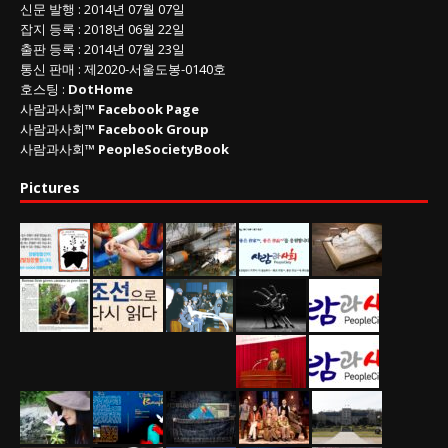
신문 발행
: 2014년 07월 07일
잡지 등록
: 2018년 06월 22일
출판 등록
: 2014년 07월 23일
통신 판매
:
제
2020-
서울도봉
-0140
호
호스팅 :
DotHome
사람과사회™
Facebook Page
사람과사회™
Facebook Group
사람과사회™
PeopleSocietyBook
Pictures