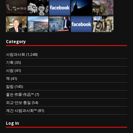
Category
사람과사회
(1,248)
기획
(35)
사람
(41)
책
(41)
칼럼
(145)
좋은 作家·作品™
(7)
외교·안보·통일
(54)
계간 사람과사회™
(81)
Log In